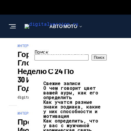
АВТО МОТО
ИНТЕРЕСНОЕ И ПОЗНАВАТЕЛЬНОЕ
ИНТЕРЕСНОЕ И
Поиск
Гороскоп Павла
ПОЗНАВАТЕЛЬНОЕ
Поиск
Глобы На
Неделю С 24 По
30 Июня 2024
Свежие записи
Года
О чем говорит цвет
вашей ауры, как его
определить
digitalversion
22.06.2024
Как учатся разные
знаки зодиака, какие
у них способности и
ИНТЕРЕСНОЕ И ПОЗНАВАТЕЛЬНОЕ
мотивация
Прогноз Таро На
Как определить, что
у вас с мужчиной
Июль 2024: Что
кармическая связь