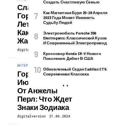
Создать Счастливую Семью
Славянский
Как Магнитная Буря 25-28 Апреля
Гороскоп На
2023 Года Может Изменить
Лето 2023 Года:
Судьбу Людей
Какой Будет
Электромобиль Porsche 356
Electrogenic: Классический Кузов
Жаркая Пора
И Современный Электропривод
digitalversion
21.06.2024
Кроссовер Honda CR-V Нового
Поколения: Дебют В США
ИНТЕРЕСНОЕ И ПОЗНАВАТЕЛЬНОЕ
Обновленный Седан Cadillac CT5:
Гороскоп На
Современная Классика
Июнь 2023 Года
От Анжелы
Перл: Что Ждет
Знаки Зодиака
digitalversion
21.06.2024