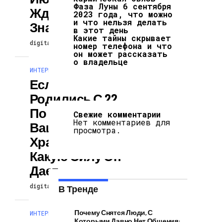
Фаза Луны 6 сентября
Ждет Каждый
2023 года, что можно
и что нельзя делать
Знак Зодиака
в этот день
Какие тайны скрывает
digitalversion
22.06.2024
номер телефона и что
он может рассказать
о владельце
ИНТЕРЕСНОЕ И ПОЗНАВАТЕЛЬНОЕ
Если Вы
Родились С 22
По 26 Июня: Кто
Свежие комментарии
Нет комментариев для
Ваш Ангел-
просмотра.
Хранитель И
Какую Силу Он
Дает
digitalversion
22.06.2024
В Тренде
Почему Снятся Люди, С
ИНТЕРЕСНОЕ И ПОЗНАВАТЕЛЬНОЕ
Которыми Давно Нет Общения: