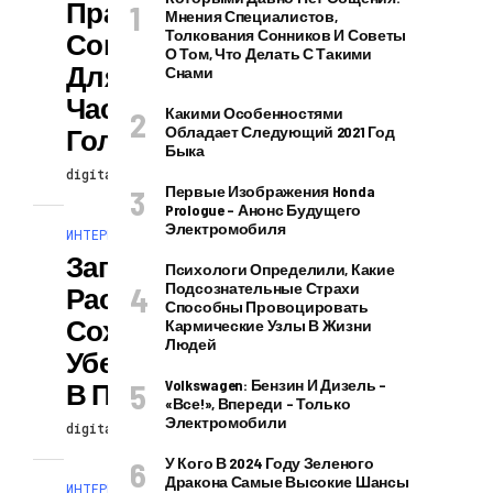
Правила И
Мнения Специалистов,
Толкования Сонников И Советы
Советы Фэншуй
О Том, Что Делать С Такими
Для Тех, У Кого
Снами
Часто Болит
Какими Особенностями
Голова
Обладает Следующий 2021 Год
Быка
digitalversion
22.06.2024
Первые Изображения Honda
Prologue – Анонс Будущего
Электромобиля
ИНТЕРЕСНОЕ И ПОЗНАВАТЕЛЬНОЕ
Заговоры От
Психологи Определили, Какие
Подсознательные Страхи
Расставания, Как
Способны Провоцировать
Сохранить И
Кармические Узлы В Жизни
Людей
Уберечь Любовь
Volkswagen: Бензин И Дизель –
В Паре
«все!», Впереди – Только
Электромобили
digitalversion
22.06.2024
У Кого В 2024 Году Зеленого
Дракона Самые Высокие Шансы
ИНТЕРЕСНОЕ И ПОЗНАВАТЕЛЬНОЕ