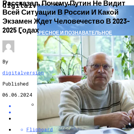
Рассказал, Почему Путин Не Видит
АВТО МОТО
digitalversion.ru
Всей Ситуации В России И Какой
Экзамен Ждет Человечество В 2023-
2025 Годах
ИНТЕРЕСНОЕ И ПОЗНАВАТЕЛЬНОЕ
By
digitalversion
Published
06.06.2024
Единственный Электромобиль
Антарктиды Пришлось Переделать Из-
За Изменения Климата
Flipboard