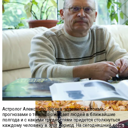
Покойника, И Как Живому Откупиться
От Мертвого
Обновление: Семейства Автомобилей
Mercedes-Benz GLE
Астролог Александр Зараев поделился своими
прогнозами о том, что ожидает людей в ближайшие
Каким Знакам Зодиака Судьба
полгода и с какими трудностями придется столкнуться
Преподнесет Сюрприз Уже В Сентябре
каждому человеку в этот период. На сегодняшний день