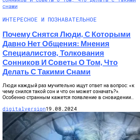
ИНТЕРЕСНОЕ И ПОЗНАВАТЕЛЬНОЕ
Почему Снятся Люди, С Которыми
Давно Нет Общения: Мнения
Специалистов, Толкования
Сонников И Советы О Том, Что
Делать С Такими Снами
Люди каждый раз мучительно ищут ответ на вопрос: «к
чему снился такой сон и что он может означать?».
Особенно странным кажется появление в сновидении...
digitalversion
19.08.2024