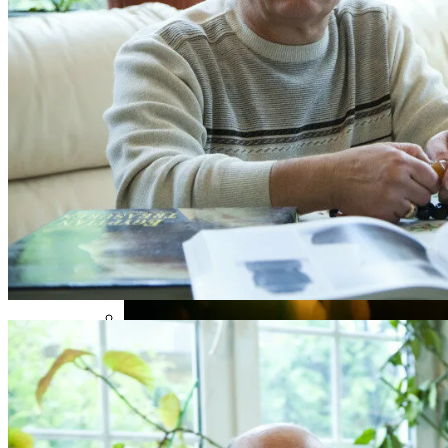
Карта Таро Недели: Что Нас Ждет С 11
По 17 Сентября 2023 Года
Электромобиль Xiaomi: Внешность Уже
Известна, Имя – Еще Нет
Почему Тухнет Свеча На Отпевании