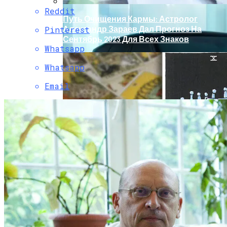
Reddit
Путь Очищения Кармы: Астролог
Александр Зараев Дал Прогноз На
Pinterest
Сентябрь 2023 Для Всех Знаков
Whatsapp
Whatsapp
Email
Обновление Для Range Rover Velar:
«умные» Фары, Новый Салон,
Улучшение PHEV-Версии