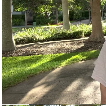
Зеркальная Дата Осени 2023 Года: Как
Загадывать Желание 09.09 И Что
Делать, Чтобы Привлечь Успех В Свою
Жизнь
Электромобиль Xiaomi: Внешность Уже
Известна, Имя – Еще Нет