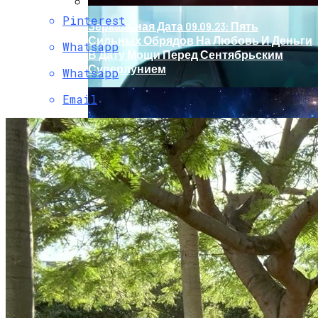
Pinterest
Зеркальная Дата 09.09.23: Пять
Сильных Обрядов На Любовь И Деньги
Whatsapp
В Дату Мощи Перед Сентябрьским
Суперлунием
Whatsapp
Email
Обновление Для Range Rover Velar:
«умные» Фары, Новый Салон,
Улучшение PHEV-Версии