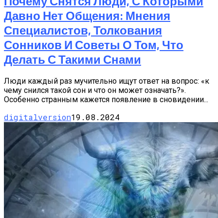
Почему Снятся Люди, С Которыми
Давно Нет Общения: Мнения
Специалистов, Толкования
Сонников И Советы О Том, Что
Делать С Такими Снами
Люди каждый раз мучительно ищут ответ на вопрос: «к
чему снился такой сон и что он может означать?».
Особенно странным кажется появление в сновидении...
digitalversion
19.08.2024