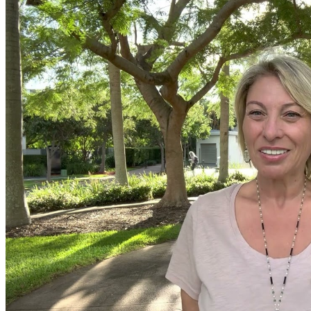
Что Принесет Первое Осеннее
Полнолуние 29 Сентября, В Чем Его
Особая Сила, Что Значит Рокое
Суперлуние
Обновление: Семейства Автомобилей
Mercedes-Benz GLE