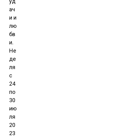
уд
ач
и и
лю
бв
и.
Не
де
ля
с
24
по
30
ию
ля
20
23