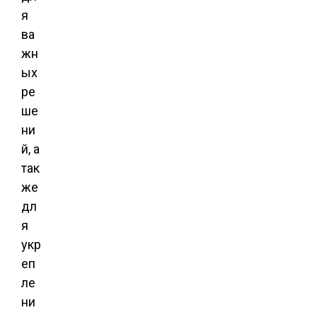
я
ва
жн
ых
ре
ше
ни
й, а
так
же
дл
я
укр
еп
ле
ни