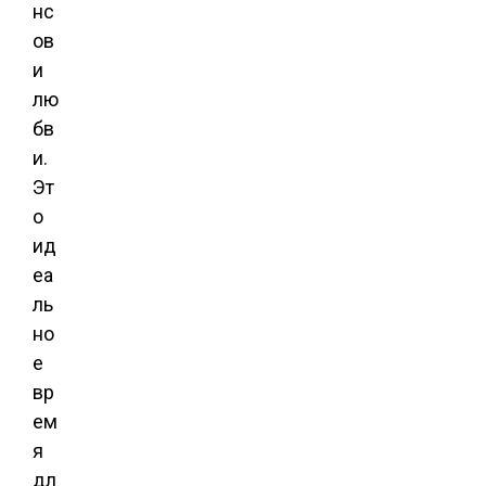
нс
ов
и
лю
бв
и.
Эт
о
ид
еа
ль
но
е
вр
ем
я
дл