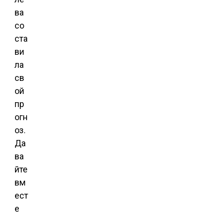
ва
со
ста
ви
ла
св
ой
пр
огн
оз.
Да
ва
йте
вм
ест
е