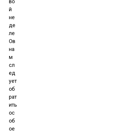
во
й
не
де
ле
Ов
на
м
сл
ед
ует
об
рат
ить
ос
об
ое