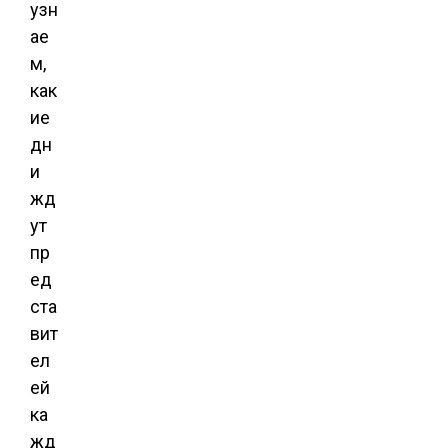
узн
ае
м,
как
ие
дн
и
жд
ут
пр
ед
ста
вит
ел
ей
ка
жд