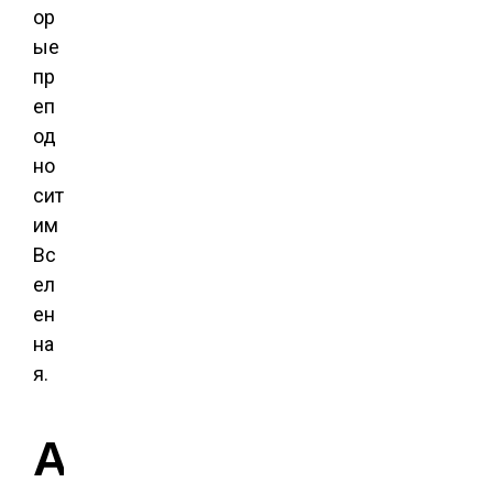
ор
ые
пр
еп
од
но
сит
им
Вс
ел
ен
на
я.
А