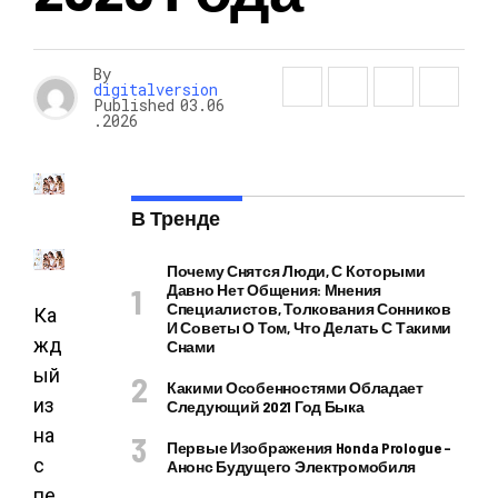
By
digitalversion
Published
03.06
.2026
В Тренде
Почему Снятся Люди, С Которыми
Давно Нет Общения: Мнения
Специалистов, Толкования Сонников
Ка
И Советы О Том, Что Делать С Такими
жд
Снами
ый
Какими Особенностями Обладает
из
Следующий 2021 Год Быка
на
Первые Изображения Honda Prologue –
с
Анонс Будущего Электромобиля
пе