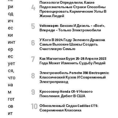
Психологи Определили, Какие
ри
Подсознательные Страхи Способны
Провоцировать Кармические Узлы В
од
Жизни Людей
ич
Volkswagen: Бензин И Дизель – «все!»,
ес
Впереди – Только Электромобили
ки
У Кого В 2024 Году Зеленого Дракона
инт
Самые Высокие Шансы Создать
ер
Счастливую Семью
ес
Как Магнитная Буря 25-28 Апреля 2023
ует
Года Может Изменить Судьбу Людей
ся,
Электромобиль Porsche 356 Electrogenic:
что
Классический Кузов И Современный
Электропривод
на
м
Кроссовер Honda CR-V Нового
Поколения: Дебют В США
гот
ов
Обновленный Седан Cadillac CT5:
Современная Классика
ит