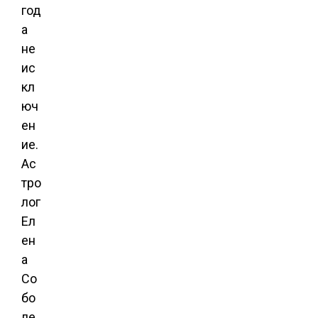
год
а
не
ис
кл
юч
ен
ие.
Ас
тро
лог
Ел
ен
а
Со
бо
ле