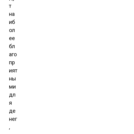
т
на
иб
ол
ее
бл
аго
пр
ият
ны
ми
дл
я
де
нег
,