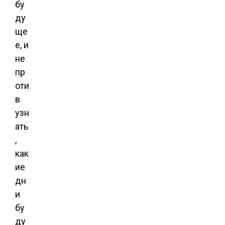
бу
ду
ще
е, и
не
пр
оти
в
узн
ать
,
как
ие
дн
и
бу
ду