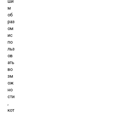
ши
м
об
раз
ом
ис
по
льз
ов
ать
во
зм
ож
но
сти
,
кот