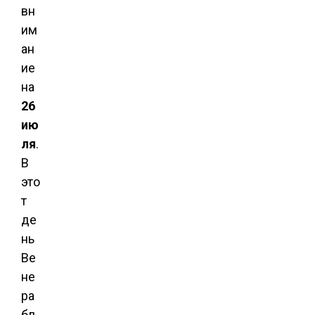
вн
им
ан
ие
на
26
ию
ля
.
В
это
т
де
нь
Ве
не
ра
бл