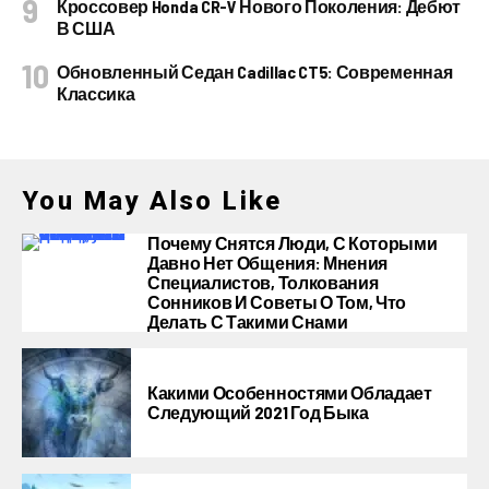
Кроссовер Honda CR-V Нового Поколения: Дебют
В США
Обновленный Седан Cadillac CT5: Современная
Классика
You May Also Like
Почему Снятся Люди, С Которыми
Давно Нет Общения: Мнения
Специалистов, Толкования
Сонников И Советы О Том, Что
Делать С Такими Снами
Какими Особенностями Обладает
Следующий 2021 Год Быка