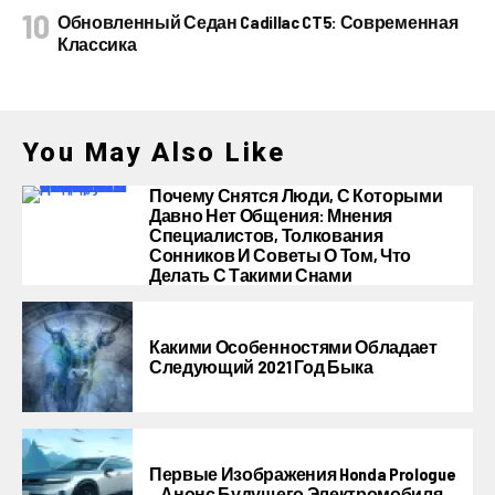
Обновленный Седан Cadillac CT5: Современная
Классика
You May Also Like
Почему Снятся Люди, С Которыми
Давно Нет Общения: Мнения
Специалистов, Толкования
Сонников И Советы О Том, Что
Делать С Такими Снами
Какими Особенностями Обладает
Следующий 2021 Год Быка
Первые Изображения Honda Prologue
– Анонс Будущего Электромобиля