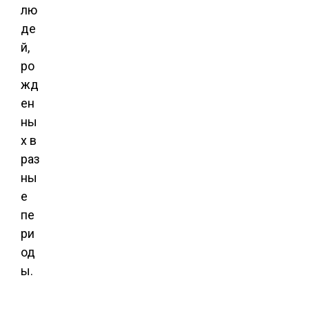
лю
де
й,
ро
жд
ен
ны
х в
раз
ны
е
пе
ри
од
ы.