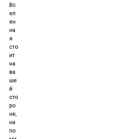
Вс
ел
ен
на
я
сто
ит
на
ва
ше
й
сто
ро
не,
на
по
ми