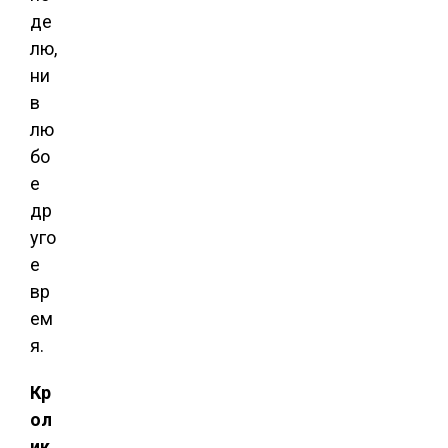
де
лю,
ни
в
лю
бо
е
др
уго
е
вр
ем
я.
Кр
ол
ик