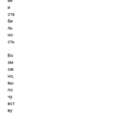
ие
и
ста
би
ль
но
сть
.
Во
зм
ож
но,
вы
по
чу
вст
ву