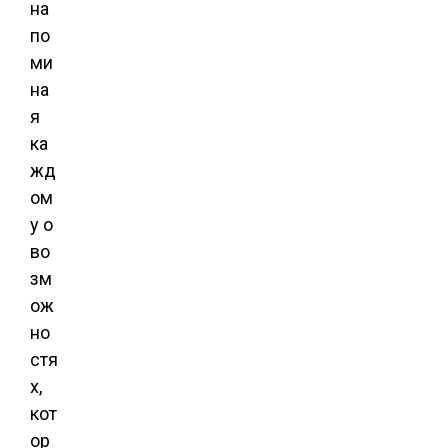
на
по
ми
на
я
ка
жд
ом
у о
во
зм
ож
но
стя
х,
кот
ор