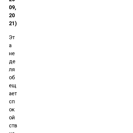
09,
20
21)
Эт
а
не
де
ля
об
ещ
ает
сп
ок
ой
ств