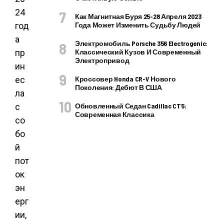
24
Как Магнитная Буря 25-28 Апреля 2023
год
Года Может Изменить Судьбу Людей
а
Электромобиль Porsche 356 Electrogenic:
пр
Классический Кузов И Современный
Электропривод
ин
ес
Кроссовер Honda CR-V Нового
Поколения: Дебют В США
ла
с
Обновленный Седан Cadillac CT5:
Современная Классика
со
бо
й
пот
ок
эн
ерг
ии,