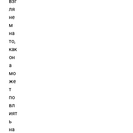
взг
ля
не
м
на
то,
как
он
а
мо
же
т
по
вл
ият
ь
на