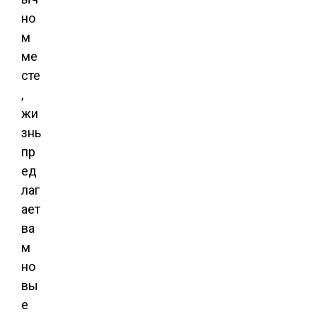
но
м
ме
сте
,
жи
знь
пр
ед
лаг
ает
ва
м
но
вы
е