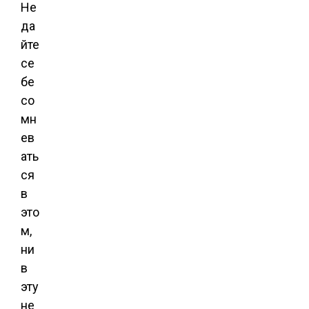
Не
да
йте
се
бе
со
мн
ев
ать
ся
в
это
м,
ни
в
эту
не