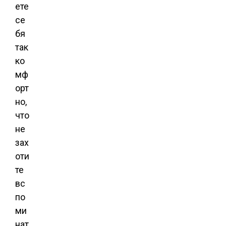
ете
се
бя
так
ко
мф
орт
но,
что
не
зах
оти
те
вс
по
ми
нат