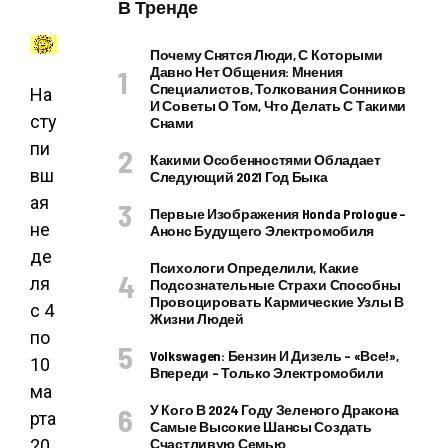
В Тренде
Почему Снятся Люди, С Которыми
Давно Нет Общения: Мнения
Специалистов, Толкования Сонников
На
И Советы О Том, Что Делать С Такими
сту
Снами
пи
Какими Особенностями Обладает
вш
Следующий 2021 Год Быка
ая
Первые Изображения Honda Prologue –
не
Анонс Будущего Электромобиля
де
Психологи Определили, Какие
ля
Подсознательные Страхи Способны
Провоцировать Кармические Узлы В
с 4
Жизни Людей
по
Volkswagen: Бензин И Дизель – «все!»,
10
Впереди – Только Электромобили
ма
У Кого В 2024 Году Зеленого Дракона
рта
Самые Высокие Шансы Создать
20
Счастливую Семью