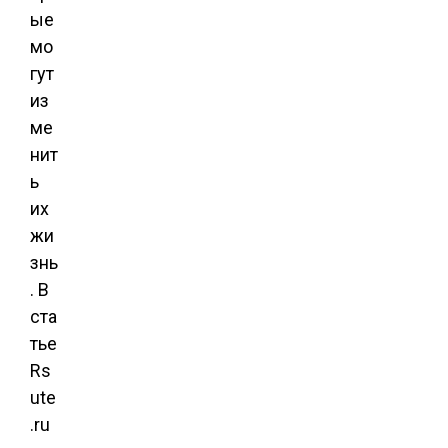
ые
мо
гут
из
ме
нит
ь
их
жи
знь
. В
ста
тье
Rs
ute
.ru