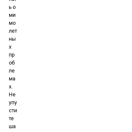
ь о
ми
мо
лет
ны
х
пр
об
ле
ма
х.
Не
упу
сти
те
ша