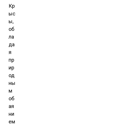
Кр
ыс
ы,
об
ла
да
я
пр
ир
од
ны
м
об
ая
ни
ем