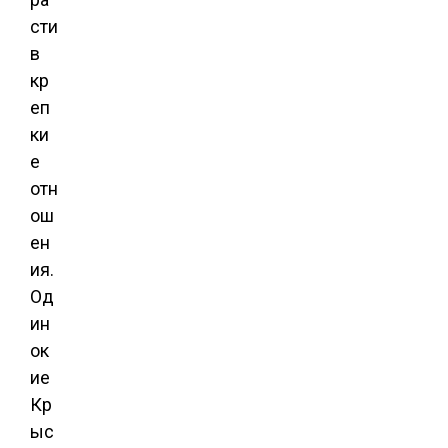
сти
в
кр
еп
ки
е
отн
ош
ен
ия.
Од
ин
ок
ие
Кр
ыс