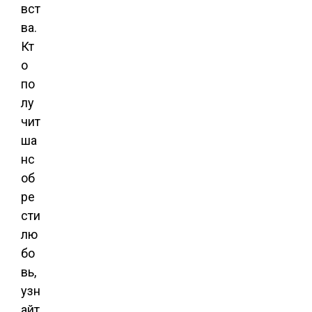
вст
ва.
Кт
о
по
лу
чит
ша
нс
об
ре
сти
лю
бо
вь,
узн
айт