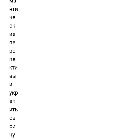
ма
нти
че
ск
ие
пе
рс
пе
кти
вы
и
укр
еп
ить
св
ои
чу