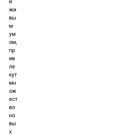
и
жи
вы
м
ум
ом,
пр
ив
ле
кут
мн
ож
ест
во
но
вы
х