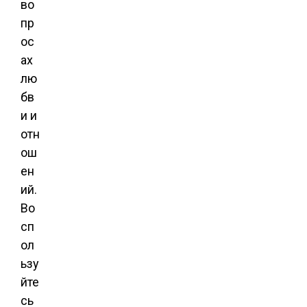
во
пр
ос
ах
лю
бв
и и
отн
ош
ен
ий.
Во
сп
ол
ьзу
йте
сь