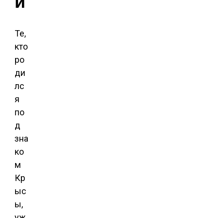
и
Те,
кто
ро
ди
лс
я
по
д
зна
ко
м
Кр
ыс
ы,
уж