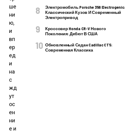
ше
Электромобиль Porsche 356 Electrogenic:
Классический Кузов И Современный
ни
Электропривод
ю,
Кроссовер Honda CR-V Нового
и
Поколения: Дебют В США
вп
Обновленный Седан Cadillac CT5:
ер
Современная Классика
ед
и
на
с
жд
ут
ос
ен
ни
е и