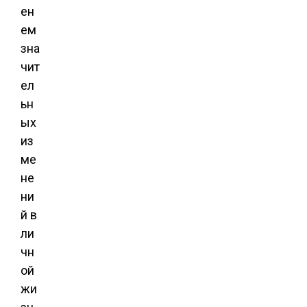
ен
ем
зна
чит
ел
ьн
ых
из
ме
не
ни
й в
ли
чн
ой
жи