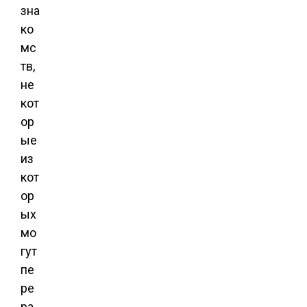
зна
ко
мс
тв,
не
кот
ор
ые
из
кот
ор
ых
мо
гут
пе
ре
ра