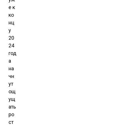
е к
ко
нц
у
20
24
год
а
на
чн
ут
ощ
ущ
ать
ро
ст