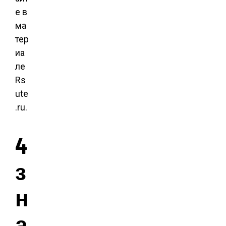
е в
ма
тер
иа
ле
Rs
ute
.ru.
4
з
н
а