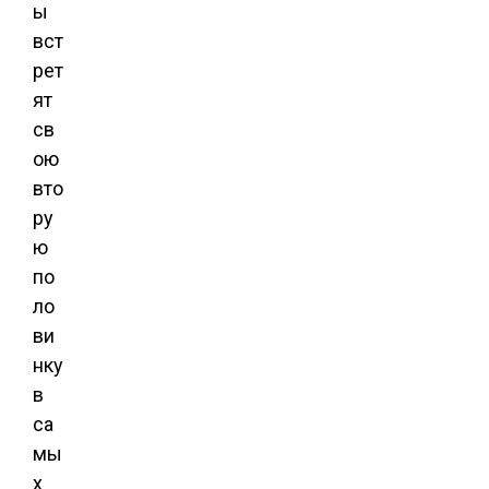
ы
вст
рет
ят
св
ою
вто
ру
ю
по
ло
ви
нку
в
са
мы
х