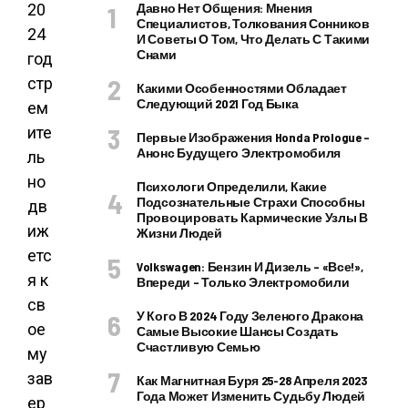
Давно Нет Общения: Мнения
20
Специалистов, Толкования Сонников
24
И Советы О Том, Что Делать С Такими
Снами
год
стр
Какими Особенностями Обладает
Следующий 2021 Год Быка
ем
ите
Первые Изображения Honda Prologue –
Анонс Будущего Электромобиля
ль
но
Психологи Определили, Какие
Подсознательные Страхи Способны
дв
Провоцировать Кармические Узлы В
иж
Жизни Людей
етс
Volkswagen: Бензин И Дизель – «все!»,
я к
Впереди – Только Электромобили
св
У Кого В 2024 Году Зеленого Дракона
ое
Самые Высокие Шансы Создать
Счастливую Семью
му
зав
Как Магнитная Буря 25-28 Апреля 2023
Года Может Изменить Судьбу Людей
ер