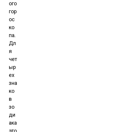
ого
гор
ос
ко
па.
Дл
я
чет
ыр
ех
зна
ко
в
зо
ди
ака
это