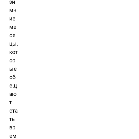
зи
мн
ие
ме
ся
цы,
кот
ор
ые
об
ещ
аю
т
ста
ть
вр
ем