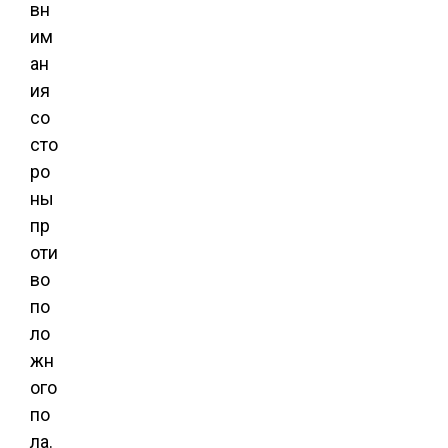
вн
им
ан
ия
со
сто
ро
ны
пр
оти
во
по
ло
жн
ого
по
ла.