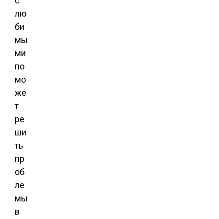
с
лю
би
мы
ми
по
мо
же
т
ре
ши
ть
пр
об
ле
мы
в