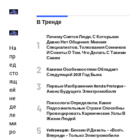
В Тренде
Почему Снятся Люди, С Которыми
Давно Нет Общения: Мнения
Специалистов, Толкования Сонников
На
И Советы О Том, Что Делать С Такими
пр
Снами
ед
Какими Особенностями Обладает
сто
Следующий 2021 Год Быка
ящ
Первые Изображения Honda Prologue –
ей
Анонс Будущего Электромобиля
не
Психологи Определили, Какие
де
Подсознательные Страхи Способны
Провоцировать Кармические Узлы В
ле
Жизни Людей
ми
Volkswagen: Бензин И Дизель – «все!»,
ро
Впереди – Только Электромобили