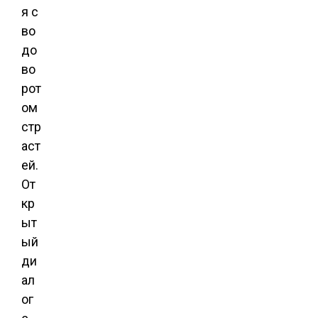
я с
во
до
во
рот
ом
стр
аст
ей.
От
кр
ыт
ый
ди
ал
ог