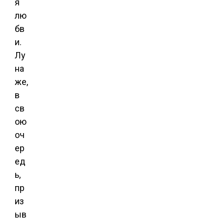
я
лю
бв
и.
Лу
на
же,
в
св
ою
оч
ер
ед
ь,
пр
из
ыв