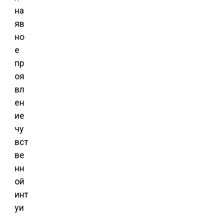
на
яв
но
е
пр
оя
вл
ен
ие
чу
вст
ве
нн
ой
инт
уи