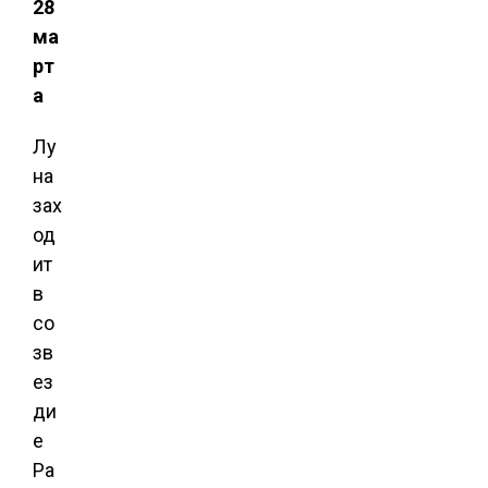
28
ма
рт
а
Лу
на
зах
од
ит
в
со
зв
ез
ди
е
Ра