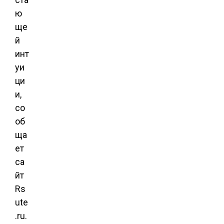
ю
ще
й
инт
уи
ци
и,
со
об
ща
ет
са
йт
Rs
ute
.ru.