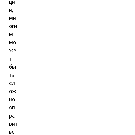
ци
и,
мн
оги
м
мо
же
т
бы
ть
сл
ож
но
сп
ра
вит
ьс