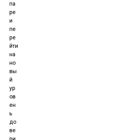
па
ре
и
пе
ре
йти
на
но
вы
й
ур
ов
ен
ь
до
ве
ри