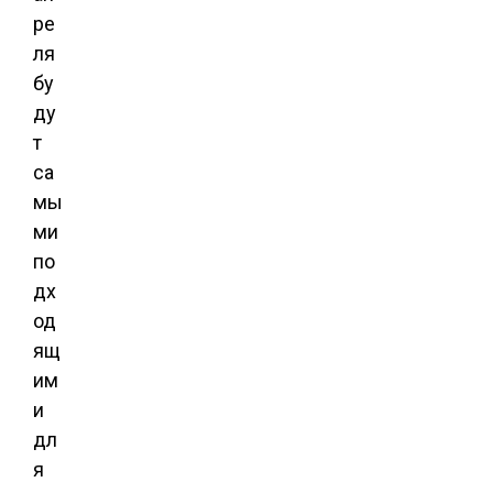
ре
ля
бу
ду
т
са
мы
ми
по
дх
од
ящ
им
и
дл
я