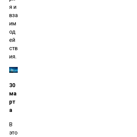
я и
вза
им
од
ей
ств
ия.
30
ма
рт
а
В
это