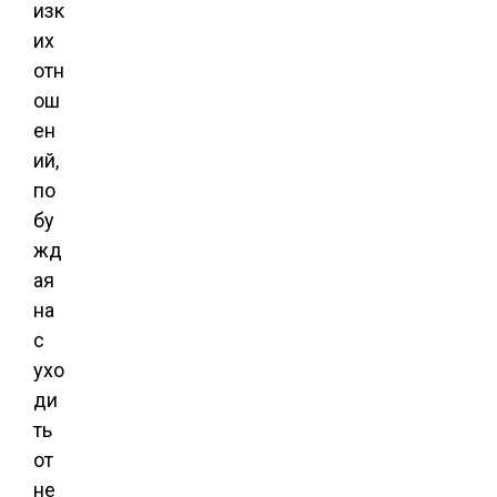
изк
их
отн
ош
ен
ий,
по
бу
жд
ая
на
с
ухо
ди
ть
от
не