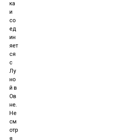
ка
и
со
ед
ин
яет
ся
с
Лу
но
й в
Ов
не.
Не
см
отр
я