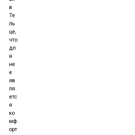
в
Те
ль
це,
что
дл
я
не
е
яв
ля
етс
я
ко
мф
орт