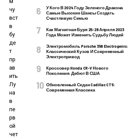
м
У Кого В 2024 Году Зеленого Дракона
чу
Самые Высокие Шансы Создать
вст
Счастливую Семью
в
Как Магнитная Буря 25-28 Апреля 2023
бу
Года Может Изменить Судьбу Людей
де
Электромобиль Porsche 356 Electrogenic:
т
Классический Кузов И Современный
Электропривод
пр
ав
Кроссовер Honda CR-V Нового
Поколения: Дебют В США
ить
Лу
Обновленный Седан Cadillac CT5:
Современная Классика
на
в
пе
рв
ой
чет