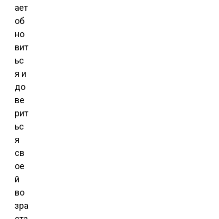
ает
об
но
вит
ьс
я и
до
ве
рит
ьс
я
св
ое
й
во
зра
ста