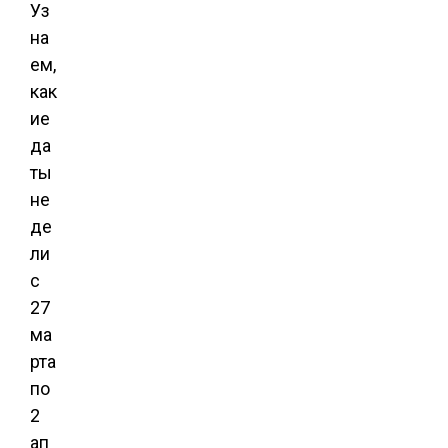
Уз
на
ем,
как
ие
да
ты
не
де
ли
с
27
ма
рта
по
2
ап