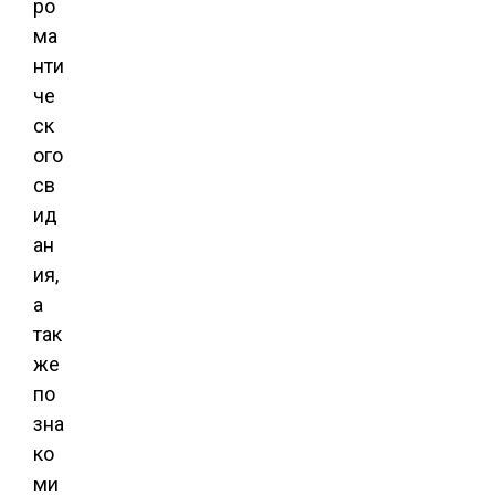
ро
ма
нти
че
ск
ого
св
ид
ан
ия,
а
так
же
по
зна
ко
ми