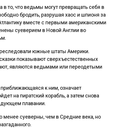
а в то, что ведьмы могут превращать себя в
вободно бродить, разрушая хаос и шпионя за
Атлантику вместе с первыми американскими
енены суеверием в Новой Англии во
ьм.
преследовали южные штаты Америки.
сказки показывают сверхъестественных
гают, являются ведьмами или переодетыми
, приближающаяся к ним, означает
ойдет на пиратский корабль, а затем снова
ледующем плавании.
 менее суеверны, чем в Средние века, но
разгаданного.