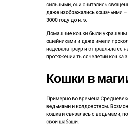
сильными, они считались священн
даже изображались кошачьими – Б
3000 году до н. э.
Домашние кошки были украшены
ошейниками и даже имели проколо
надевала траур и отправляла ее н
протяжении тысячелетий кошка з
Кошки в маги
Примерно во времена Средневеко
ведьмами и колдовством. Возмож
кошка и связалась с ведьмами, п
свои шабаши.