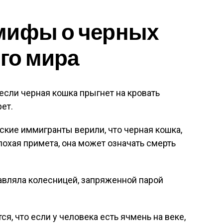
мифы о черных
его мира
 если черная кошка прыгнет на кровать
ет.
кие иммигранты верили, что черная кошка,
лохая примета, она может означать смерть
авляла колесницей, запряженной парой
я, что если у человека есть ячмень на веке,