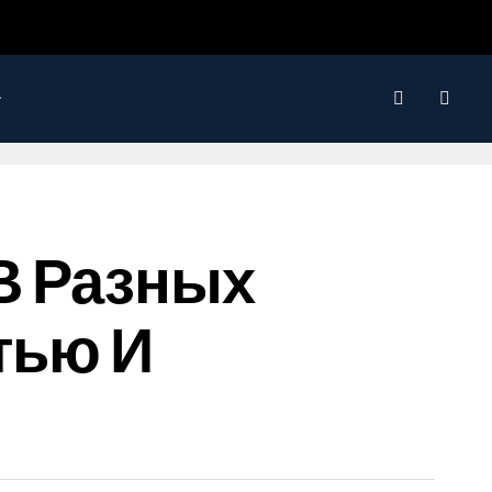
В Разных
тью И