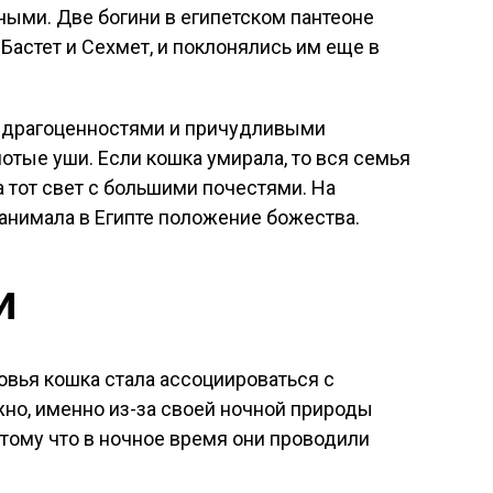
ыми. Две богини в египетском пантеоне
астет и Сехмет, и поклонялись им еще в
 драгоценностями и причудливыми
тые уши. Если кошка умирала, то вся семья
а тот свет с большими почестями. На
анимала в Египте положение божества.
и
вья кошка стала ассоциироваться с
но, именно из-за своей ночной природы
отому что в ночное время они проводили