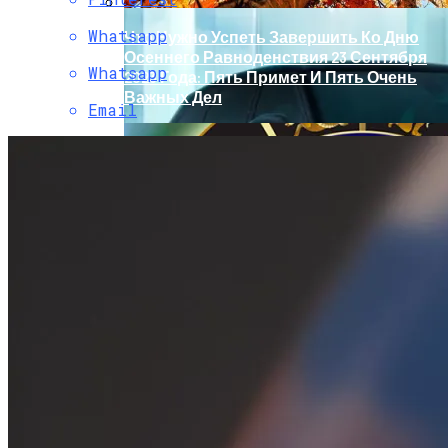
Whatsapp
Что Нужно Успеть Завершить Ко Дню
Осеннего Равноденствия 23 Сентября
Whatsapp
2023 Года: Пять Примет И Пять Очень
Важных Дел
Email
Обновление Для Range Rover Velar:
«умные» Фары, Новый Салон,
Улучшение PHEV-Версии