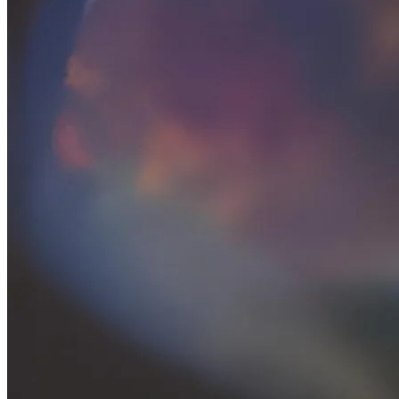
Какие Знаки Зодиака Окажутся В
Сентябрьском Водовороте Любви
Обновление: Семейства Автомобилей
Mercedes-Benz GLE
Зеркальная Дата 09.09.23: Пять
Сильных Обрядов На Любовь И Деньги