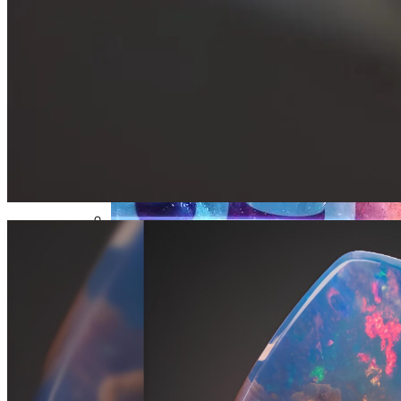
В Дату Мощи Перед Сентябрьским
Суперлунием
Дебютировал Крупный Кроссовер
Mazda CX-90: Неужели Только Для США?
Зеркальная Дата Осени 2023 Года: Как
Загадывать Желание 09.09 И Что