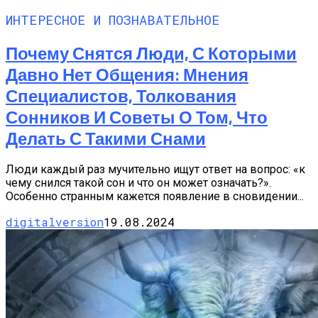
ИНТЕРЕСНОЕ И ПОЗНАВАТЕЛЬНОЕ
Почему Снятся Люди, С Которыми
Давно Нет Общения: Мнения
Специалистов, Толкования
Сонников И Советы О Том, Что
Делать С Такими Снами
Люди каждый раз мучительно ищут ответ на вопрос: «к
чему снился такой сон и что он может означать?».
Особенно странным кажется появление в сновидении...
digitalversion
19.08.2024