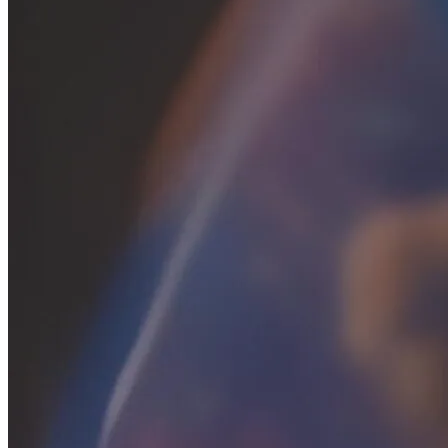
Гороскоп На Неделю С 11 По 17 Сентября
2023 Года
Электромобиль Xiaomi: Внешность Уже
Известна, Имя – Еще Нет