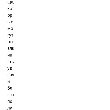
ща,
кот
ор
ые
мо
гут
отт
алк
ив
ать
уд
ачу
и
бл
аго
по
лу