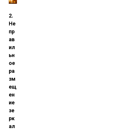
2.
Не
пр
ав
ил
ьн
ое
ра
зм
ещ
ен
ие
зе
рк
ал