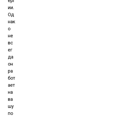
ерг
ии.
Од
нак
о
не
вс
ег
да
он
ра
бот
ает
на
ва
шу
по