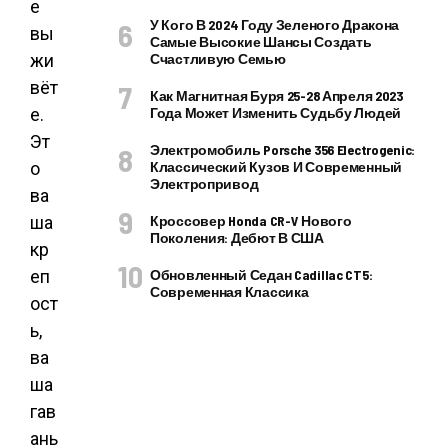
е
У Кого В 2024 Году Зеленого Дракона
вы
Самые Высокие Шансы Создать
жи
Счастливую Семью
вёт
Как Магнитная Буря 25-28 Апреля 2023
е.
Года Может Изменить Судьбу Людей
Эт
Электромобиль Porsche 356 Electrogenic:
о
Классический Кузов И Современный
Электропривод
ва
ша
Кроссовер Honda CR-V Нового
Поколения: Дебют В США
кр
еп
Обновленный Седан Cadillac CT5:
Современная Классика
ост
ь,
ва
ша
гав
ань