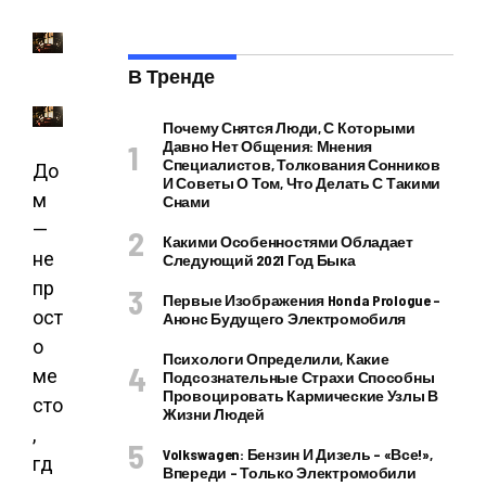
В Тренде
Почему Снятся Люди, С Которыми
Давно Нет Общения: Мнения
Специалистов, Толкования Сонников
До
И Советы О Том, Что Делать С Такими
м
Снами
—
Какими Особенностями Обладает
не
Следующий 2021 Год Быка
пр
Первые Изображения Honda Prologue –
ост
Анонс Будущего Электромобиля
о
Психологи Определили, Какие
ме
Подсознательные Страхи Способны
Провоцировать Кармические Узлы В
сто
Жизни Людей
,
Volkswagen: Бензин И Дизель – «все!»,
гд
Впереди – Только Электромобили