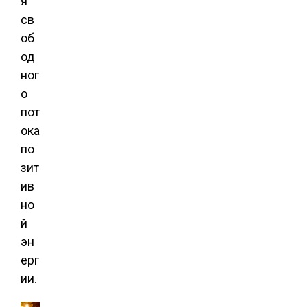
я
св
об
од
ног
о
пот
ока
по
зит
ив
но
й
эн
ерг
ии.