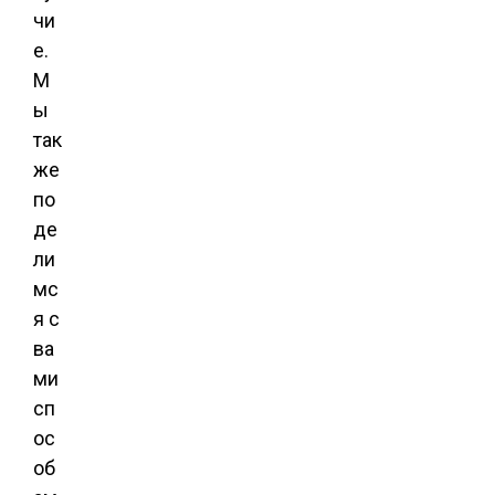
чи
е.
М
ы
так
же
по
де
ли
мс
я с
ва
ми
сп
ос
об