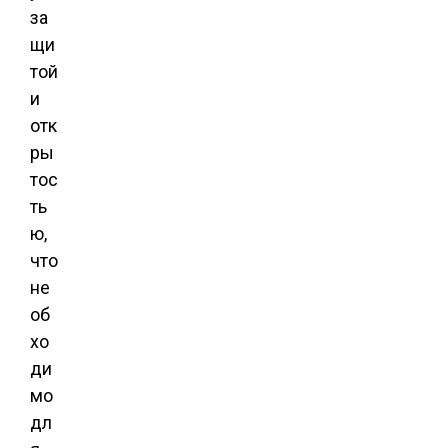
за
щи
той
и
отк
ры
тос
ть
ю,
что
не
об
хо
ди
мо
дл