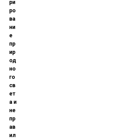
ри
ро
ва
ни
е
пр
ир
од
но
го
св
ет
а и
не
пр
ав
ил