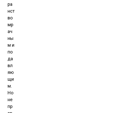
ра
нст
во
мр
ач
ны
м и
по
да
вл
яю
щи
м.
Но
не
пр