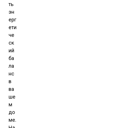
ть
эн
ерг
ети
че
ск
ий
ба
ла
нс
в
ва
ше
м
до
ме.
На