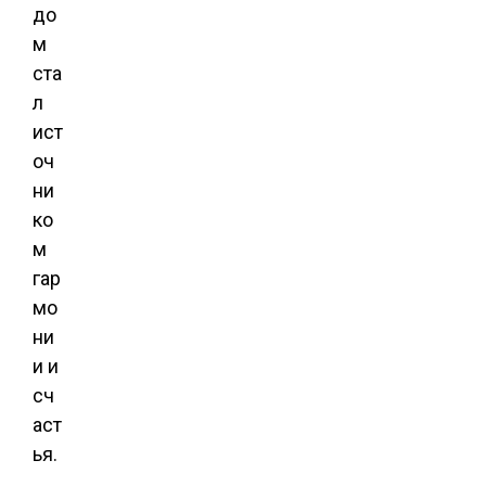
до
м
ста
л
ист
оч
ни
ко
м
гар
мо
ни
и и
сч
аст
ья.