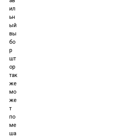
ав
ил
ьн
ый
вы
бо
р
шт
ор
так
же
мо
же
т
по
ме
ша