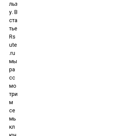
льз
у. В
ста
тье
Rs
ute
.ru
мы
ра
сс
мо
три
м
се
мь
кл
юч