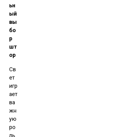
ьн
ый
вы
бо
р
шт
ор
Св
ет
игр
ает
ва
жн
ую
ро
ль