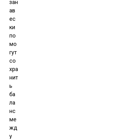
зан
ав
ес
ки
по
мо
гут
со
хра
нит
ь
ба
ла
нс
ме
жд
у