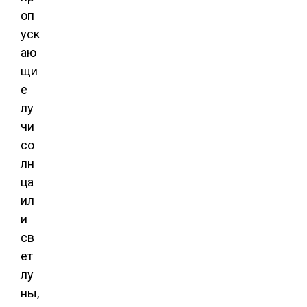
оп
уск
аю
щи
е
лу
чи
со
лн
ца
ил
и
св
ет
лу
ны,