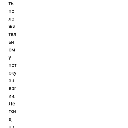
ть
по
ло
жи
тел
ьн
ом
у
пот
оку
эн
ерг
ии.
Лё
гки
е,
пр