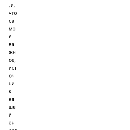
, и,
что
са
мо
е
ва
жн
ое,
ист
оч
ни
к
ва
ше
й
эн