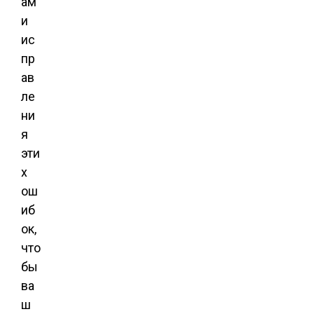
ам
и
ис
пр
ав
ле
ни
я
эти
х
ош
иб
ок,
что
бы
ва
ш