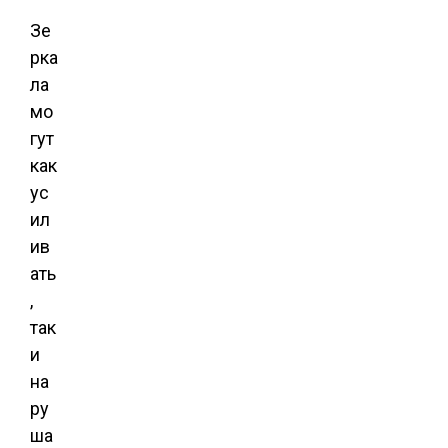
Зе
рка
ла
мо
гут
как
ус
ил
ив
ать
,
так
и
на
ру
ша