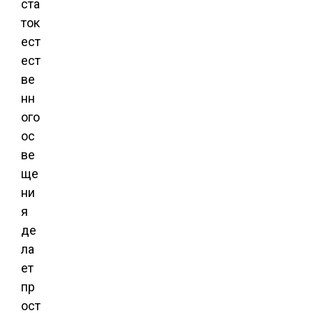
ста
ток
ест
ест
ве
нн
ого
ос
ве
ще
ни
я
де
ла
ет
пр
ост