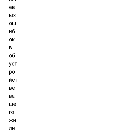
ев
ых
ош
иб
ок
в
об
уст
ро
йст
ве
ва
ше
го
жи
ли