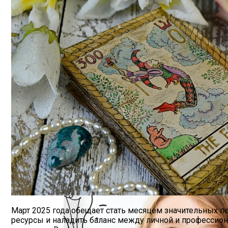
Обновление: Семейства Автомобилей Mer
О Чем Говорит Цвет Вашей Ауры, Как Е
Март 2025 года обещает стать месяцем значительных п
ресурсы и наладить баланс между личной и профессиона