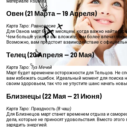
материале Rsute.ru.
Овен (21 Марта — 19 Апреля)
Карта Таро: Равновесие
Для Овнов март будет месяцем, когда важно найти гарм
Чем больше усилий вы вложите, тем более впечатляющи
Возможно, вам предстоит взаимодействие с официаль
Дебютировал Крупный Кроссовер Mazda 
Телец (20 Апреля — 20 Мая)
Карта Таро: Туз Мечей
Март будет временем осторожности для Тельцов. Не с
Как Учатся Разные Знаки Зодиака, Каки
вам избежать ошибок. Идеальный момент для поиска н
своим здоровьем, так что не упустите шанс начать нов
Близнецы (22 Мая — 21 Июня)
Карта Таро: Праздность (8 чаш)
Для Близнецов март станет временем отдыха и самореф
дела, которые не приносят удовольствия. Вместо этого
зарядить энергией.