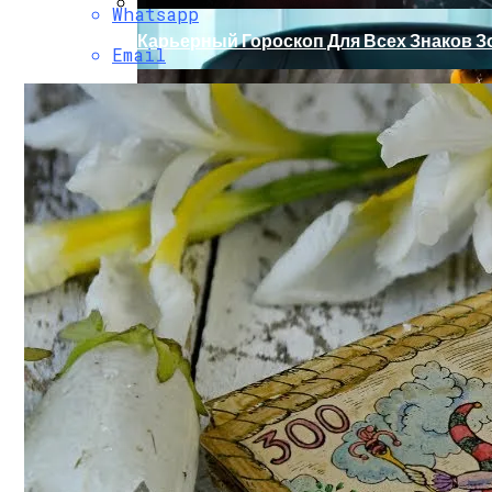
Whatsapp
Карьерный Гороскоп Для Всех Знаков Зо
Email
Обновление Для Range Rover Velar: «ум
Какие Цвета В Одежде Помогут Притянут