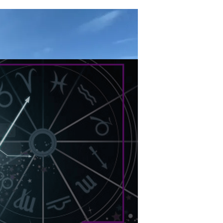
иды Пришлось Переделать Из-За Изменения Климата