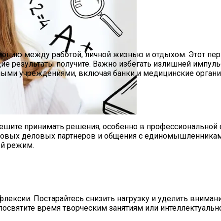
онию между работой, личной жизнью и отдыхом. Этот пери
е результаты получите. Важно избегать излишней импульс
ными учреждениями, включая банки и медицинские органи
CX-90: Неужели Только Для США?
пешите принимать решения, особенно в профессиональной 
е У Них Способности И Мотивация
овых деловых партнеров и общения с единомышленниками
ый режим.
лексии. Постарайтесь снизить нагрузку и уделить внимани
 посвятите время творческим занятиям или интеллектуальн