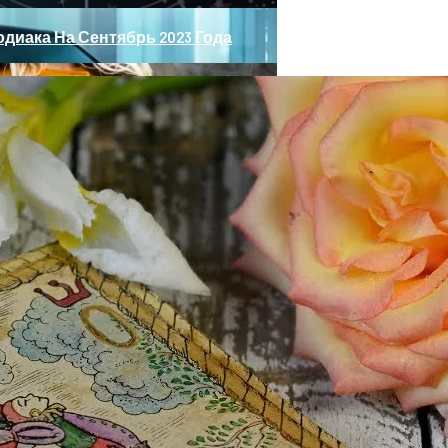
диака На Сентябрь 2023 Года
ные» Фары, Новый Салон, Улучшение PHEV-Версии
ь Осенью 2023 Богатство И Удачу