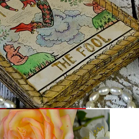
звестна, Имя – Еще Нет
, В Какие Даты На Неделе Повезёт, А Каких Стоит Опа