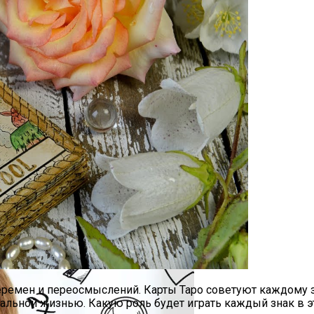
cedes-Benz GLE
го Определить
еремен и переосмыслений. Карты Таро советуют каждому з
льной жизнью. Какую роль будет играть каждый знак в это