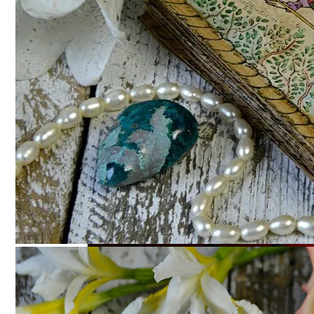
Электромобиль Xiaomi: Внешность Уже И
Как С Помощью Нумерологии Определить