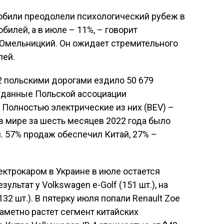
обили преодолели психологический рубеж в
илей, а в июле – 11%, – говорит
г Омельницкий. Он ожидает стремительного
лей.
2 польскими дорогами ездило 50 679
т данные Польской ассоциации
Полностью электрические из них (BEV) –
 в мире за шесть месяцев 2022 года было
. 57% продаж обеспечил Китай, 27% –
трокаром в Украине в июле остается
зультат у Volkswagen е-Golf (151 шт.), на
132 шт.). В пятерку июля попали Renault Zoe
. Заметно растет сегмент китайских