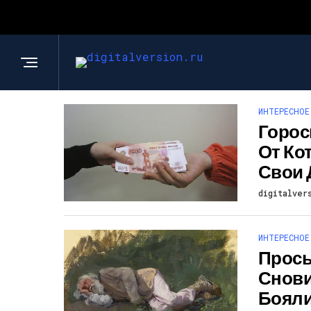
ИНТЕРЕСНОЕ
Горос
От Ко
Свои 
digitalver
ИНТЕРЕСНОЕ
Просы
Снови
Бояли