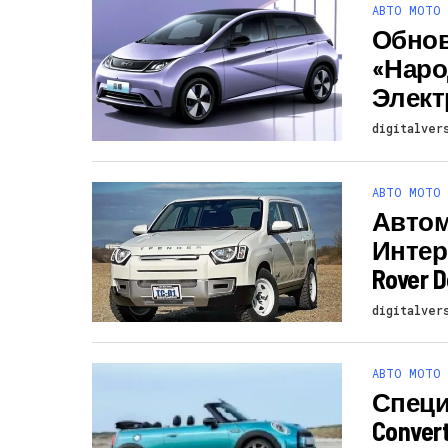
АВТО МОТО
Обновл
«наро
Элек
digitalver
АВТО МОТО
Автом
Интере
Rover 
digitalver
АВТО МОТО
Специа
Convert