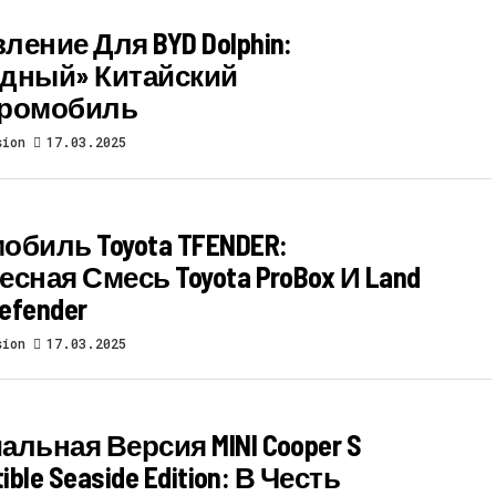
ение Для BYD Dolphin:
дный» Китайский
тромобиль
sion
17.03.2025
обиль Toyota TFENDER:
сная Смесь Toyota ProBox И Land
Defender
sion
17.03.2025
льная Версия MINI Cooper S
ible Seaside Edition: В Честь