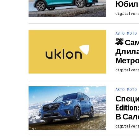
Юбиле
digitalver
АВТО МОТО
🚕 Са
Длила
Метро
digitalver
АВТО МОТО
Специа
Editi
В Сал
digitalver