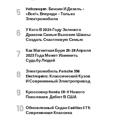
Volkswagen: Бензин И Дизель –
«все!», Впереди – Только
Электромобили
У Кого В 2024 Году Зеленого
Дракона Самые Высокие Шансы
Создать Счастливую Семью
Как Магнитная Буря 25-28 Апреля
2023 Года Может Изменить
Судьбу Людей
Электромобиль Porsche 356
Electrogenic: Классический Кузов
И Современный Электропривод
Кроссовер Honda CR-V Нового
Поколения: Дебют В США
Обновленный Седан Cadillac CT5:
Современная Классика