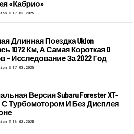
я «кабрио»
sion
17.03.2025
мая Длинная Поездка Uklon
сь 1072 Км, А Самая Короткая 0
в – Исследование За 2022 Год
sion
17.03.2025
льная Версия Subaru Forester XT-
on: С Турбомотором И Без Дисплея
оне
sion
16.03.2025