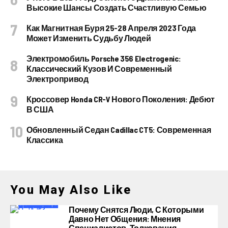
Высокие Шансы Создать Счастливую Семью
Как Магнитная Буря 25-28 Апреля 2023 Года
Может Изменить Судьбу Людей
Электромобиль Porsche 356 Electrogenic:
Классический Кузов И Современный
Электропривод
Кроссовер Honda CR-V Нового Поколения: Дебют
В США
Обновленный Седан Cadillac CT5: Современная
Классика
You May Also Like
Почему Снятся Люди, С Которыми
Давно Нет Общения: Мнения
Специалистов, Толкования