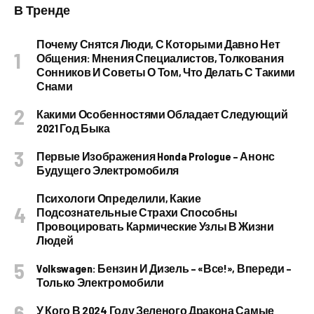
В Тренде
Почему Снятся Люди, С Которыми Давно Нет
Общения: Мнения Специалистов, Толкования
Сонников И Советы О Том, Что Делать С Такими
Снами
Какими Особенностями Обладает Следующий
2021 Год Быка
Первые Изображения Honda Prologue – Анонс
Будущего Электромобиля
Психологи Определили, Какие
Подсознательные Страхи Способны
Провоцировать Кармические Узлы В Жизни
Людей
Volkswagen: Бензин И Дизель – «все!», Впереди –
Только Электромобили
У Кого В 2024 Году Зеленого Дракона Самые