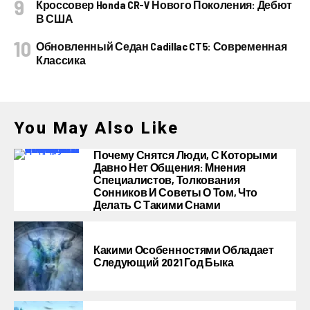
Кроссовер Honda CR-V Нового Поколения: Дебют
В США
Обновленный Седан Cadillac CT5: Современная
Классика
You May Also Like
Почему Снятся Люди, С Которыми
Давно Нет Общения: Мнения
Специалистов, Толкования
Сонников И Советы О Том, Что
Делать С Такими Снами
Какими Особенностями Обладает
Следующий 2021 Год Быка