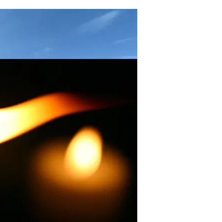
иды Пришлось Переделать Из-За Изменения Климата