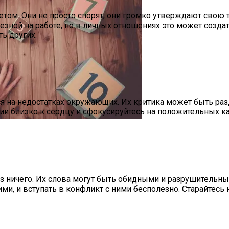
м. Они не просто спорят, они громко утверждают свою точ
ной на работе, но в личных отношениях это может создат
ь других.
CX-90: Неужели Только Для США?
ся на недостатках окружающих. Их критика может быть ра
и близко к сердцу и сфокусируйтесь на положительных ка
, В Какие Даты На Неделе Повезёт, А Каких Стоит Опа
 ничего. Их слова могут быть обидными и разрушительным
и, и вступать в конфликт с ними бесполезно. Старайтесь 