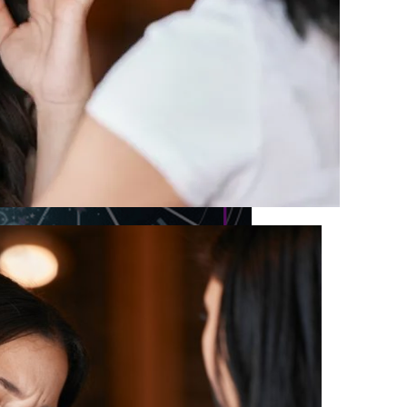
звестна, Имя – Еще Нет
диака На Сентябрь 2023 Года