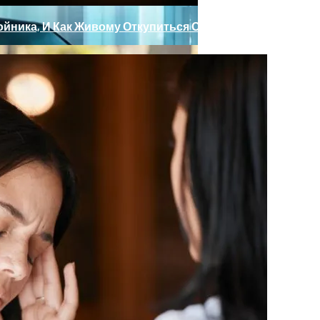
ойника, И Как Живому Откупиться От Мертвого
ные» Фары, Новый Салон, Улучшение PHEV-Версии
сет Сюрприз Уже В Сентябре 2023