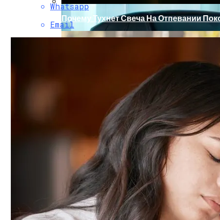
Whatsapp
Почему Тухнет Свеча На Отпевании Пок
Email
Обновление Для Range Rover Velar: «ум
Каким Знакам Зодиака Судьба Преподне