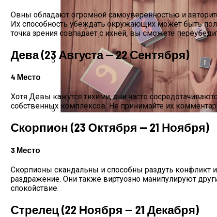
Овны обладают огромной самоуверенностью и авторитето
Их способность убеждать окружающих может быть полез
точка зрения совпадает с ихней, вы сможете переубедит
Дева (23 Августа — 22 Сентября)
4 Место
Дебютировал Крупный Кроссовер Mazda 
Хотя Девы кажутся тихими, они часто сосредотачивают
собственных комплексов. Не принимайте их комментари
Скорпион (23 Октября — 21 Ноября)
Как С Помощью Нумерологии Определить
3 Место
Скорпионы скандальны и способны раздуть конфликт из
раздражение. Они также виртуозно манипулируют другим
спокойствие.
Стрелец (22 Ноября — 21 Декабря)