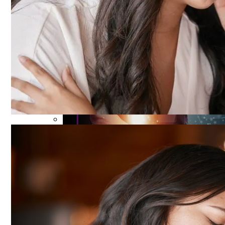
Электромобиль Xiaomi: Внешность Уже И
Карьерный Гороскоп Для Всех Знаков Зо