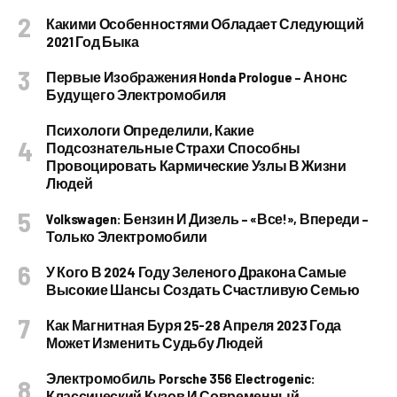
Какими Особенностями Обладает Следующий
2021 Год Быка
Первые Изображения Honda Prologue – Анонс
Будущего Электромобиля
Психологи Определили, Какие
Подсознательные Страхи Способны
Провоцировать Кармические Узлы В Жизни
Людей
Volkswagen: Бензин И Дизель – «все!», Впереди –
Только Электромобили
У Кого В 2024 Году Зеленого Дракона Самые
Высокие Шансы Создать Счастливую Семью
Как Магнитная Буря 25-28 Апреля 2023 Года
Может Изменить Судьбу Людей
Электромобиль Porsche 356 Electrogenic:
Классический Кузов И Современный