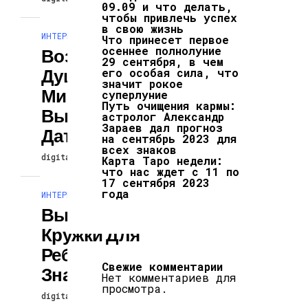
09.09 и что делать,
чтобы привлечь успех
в свою жизнь
ИНТЕРЕСНОЕ И ПОЗНАВАТЕЛЬНОЕ
Что принесет первое
осеннее полнолуние
Возраст Твоей
29 сентября, в чем
Души И Ее
его особая сила, что
значит рокое
Миссия:
суперлуние
Путь очищения кармы:
Вычисляем По
астролог Александр
Зараев дал прогноз
Дате Рождения
на сентябрь 2023 для
всех знаков
digitalversion
13.04.2024
Карта Таро недели:
что нас ждет с 11 по
17 сентября 2023
года
ИНТЕРЕСНОЕ И ПОЗНАВАТЕЛЬНОЕ
Выбираем
Кружки Для
Ребенка По
Свежие комментарии
Знаку Зодиака
Нет комментариев для
просмотра.
digitalversion
13.04.2024