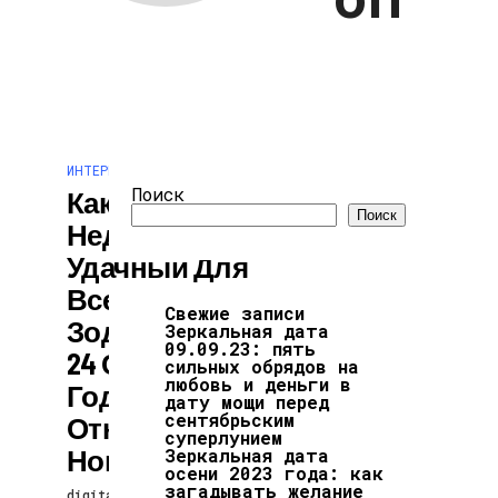
ИНТЕРЕСНОЕ И ПОЗНАВАТЕЛЬНОЕ
Поиск
Какой День
Поиск
Недели Самый
Удачный Для
Всех Знаков
Свежие записи
Зодиака С 18 По
Зеркальная дата
09.09.23: пять
24 Сентября 2023
сильных обрядов на
любовь и деньги в
Года Для Денег,
дату мощи перед
сентябрьским
Отношений И
суперлунием
Новых Дел
Зеркальная дата
осени 2023 года: как
загадывать желание
digitalversion
13.04.2024