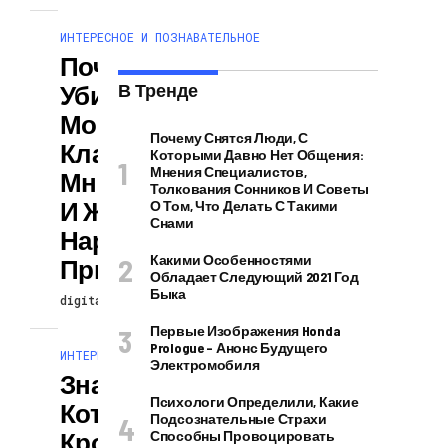
ИНТЕРЕСНОЕ И ПОЗНАВАТЕЛЬНОЕ
Почему Нельзя
Убирать Чужую
В Тренде
Могилу На
Почему Снятся Люди, С
Кладбище:
Которыми Давно Нет Общения:
Мнения Специалистов,
Мнение Церкви
Толкования Сонников И Советы
И Жуткие
О Том, Что Делать С Такими
Снами
Народные
Какими Особенностями
Приметы
Обладает Следующий 2021 Год
Быка
digitalversion
13.04.2024
Первые Изображения Honda
Prologue – Анонс Будущего
ИНТЕРЕСНОЕ И ПОЗНАВАТЕЛЬНОЕ
Электромобиля
Знаки Зодиака, У
Психологи Определили, Какие
Которых В
Подсознательные Страхи
Крови
Способны Провоцировать