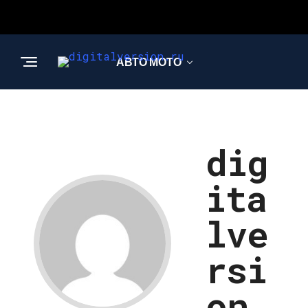
АВТО МОТО
ИНТЕРЕСНОЕ И
ПОЗНАВАТЕЛЬНОЕ
dig
ita
lve
rsi
on