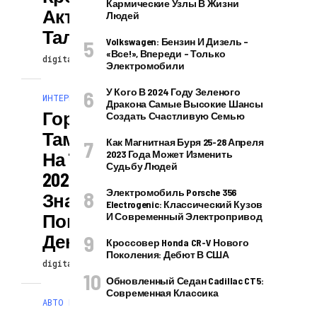
Кармические Узлы В Жизни
Актерский
Людей
Талант
Volkswagen: Бензин И Дизель –
«все!», Впереди – Только
digitalversion
13.04.2024
Электромобили
У Кого В 2024 Году Зеленого
ИНТЕРЕСНОЕ И ПОЗНАВАТЕЛЬНОЕ
Дракона Самые Высокие Шансы
Гороскоп От
Создать Счастливую Семью
Тамары Глобы
Как Магнитная Буря 25-28 Апреля
На 18 Сентября
2023 Года Может Изменить
Судьбу Людей
2023 Года: Каким
Электромобиль Porsche 356
Знакам Зодиака
Electrogenic: Классический Кузов
Повезет В Этот
И Современный Электропривод
День
Кроссовер Honda CR-V Нового
Поколения: Дебют В США
digitalversion
13.04.2024
Обновленный Седан Cadillac CT5:
Современная Классика
АВТО МОТО