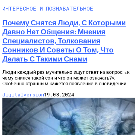
ИНТЕРЕСНОЕ И ПОЗНАВАТЕЛЬНОЕ
Почему Снятся Люди, С Которыми
Давно Нет Общения: Мнения
Специалистов, Толкования
Сонников И Советы О Том, Что
Делать С Такими Снами
Люди каждый раз мучительно ищут ответ на вопрос: «к
чему снился такой сон и что он может означать?».
Особенно странным кажется появление в сновидении...
digitalversion
19.08.2024