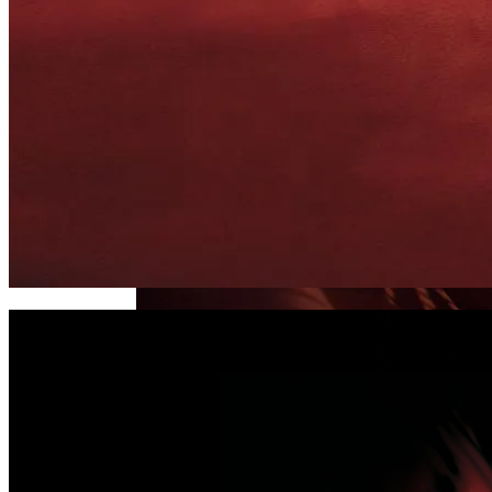
Дебютировал Крупный Кроссовер
Mazda CX-90: Неужели Только Для США?
Зеркальная Дата 09.09.23: Пять
Сильных Обрядов На Любовь И Деньги
В Дату Мощи Перед Сентябрьским
Суперлунием