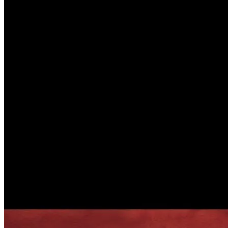
Гороскоп На Неделю С 11 По 17 Сентября
2023 Года
Обновление: Семейства Автомобилей
Mercedes-Benz GLE
Какие Знаки Зодиака Окажутся В
Сентябрьском Водовороте Любви