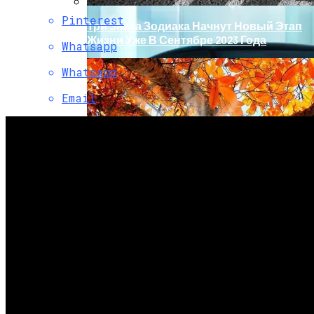
Pinterest
Три Знака Зодиака Начнут Новый Этап
Жизни Уже В Сентябре 2023 Года
Whatsapp
Whatsapp
Email
Обновление Для Range Rover Velar:
«умные» Фары, Новый Салон,
Улучшение PHEV-Версии