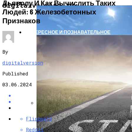
Дьяволу И Как Вычислить Таких
АВТО МОТО
digitalversion.ru
Людей: 6 Железобетонных
Признаков
ИНТЕРЕСНОЕ И ПОЗНАВАТЕЛЬНОЕ
By
digitalversion
Published
03.06.2024
Единственный Электромобиль
Flipboard
Антарктиды Пришлось Переделать Из-
За Изменения Климата
Reddit