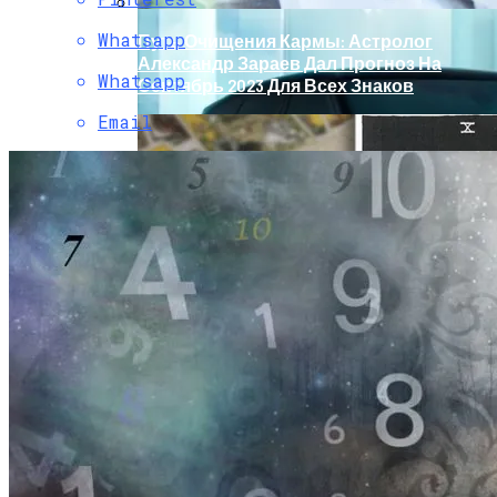
Whatsapp
Путь Очищения Кармы: Астролог
Александр Зараев Дал Прогноз На
Whatsapp
Сентябрь 2023 Для Всех Знаков
Email
Обновление Для Range Rover Velar:
«умные» Фары, Новый Салон,
Улучшение PHEV-Версии