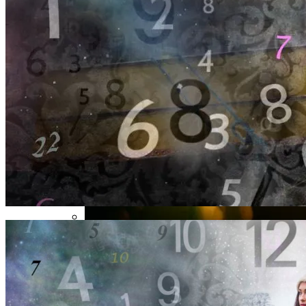
Карта Таро Недели: Что Нас Ждет С 11
По 17 Сентября 2023 Года
Электромобиль Xiaomi: Внешность Уже
Известна, Имя – Еще Нет
Почему Тухнет Свеча На Отпевании