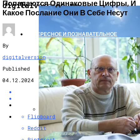
Попадаются Одинаковые Цифры, И
АВТО МОТО
digitalversion.ru
Какое Послание Они В Себе Несут
ИНТЕРЕСНОЕ И ПОЗНАВАТЕЛЬНОЕ
By
digitalversion
Published
04.12.2024
Flipboard
Единственный Электромобиль
Антарктиды Пришлось Переделать Из-
Reddit
За Изменения Климата
Pinterest