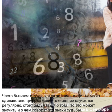
Покойника, И Как Живому Откупиться
От Мертвого
Обновление: Семейства Автомобилей
Mercedes-Benz GLE
Часто бывают случаи, когда человек видит на часах
одинаковые цифры. Если это явление случается
Каким Знакам Зодиака Судьба
регулярно, стоит задуматься о том, что это может
Преподнесет Сюрприз Уже В Сентябре
значить и о чем говорят эти знаки судьбы.