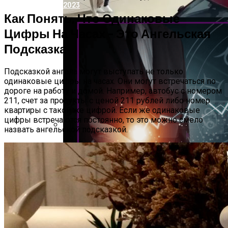
2023
Как Понять, Что Одинаковые
Цифры На Часах – Это Ангельская
Подсказка
Подсказкой ангела могут выступать не только
одинаковые цифры на часах. Они могут встречаться по
дороге на работу и домой. Например, автобус с номером
211, счет за продукты с ценой 211 рублей либо номер
квартиры с такой же цифрой. Если же одинаковые
цифры встречаются постоянно, то это можно смело
назвать ангельской подсказкой.
Дебютировал Крупный Кроссовер
Mazda CX-90: Неужели Только Для США?
Карьерный Гороскоп Для Всех Знаков
Зодиака На Сентябрь 2023 Года