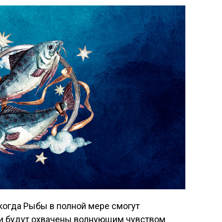
 когда Рыбы в полной мере смогут
ни будут охвачены волнующим чувством