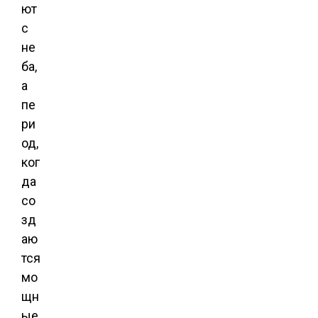
ют
с
не
ба,
а
пе
ри
од,
ког
да
со
зд
аю
тся
мо
щн
ые