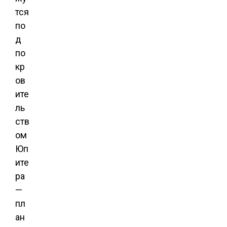
тся
по
д
по
кр
ов
ите
ль
ств
ом
Юп
ите
ра
—
пл
ан