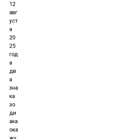
12
авг
уст
а
20
25
год
а
дв
а
зна
ка
зо
ди
ака
ока
жу