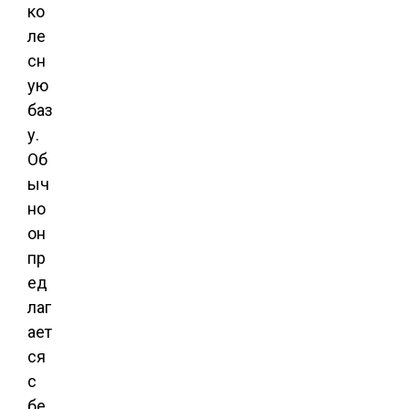
ко
ле
сн
ую
баз
у.
Об
ыч
но
он
пр
ед
лаг
ает
ся
с
бе