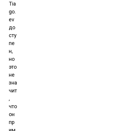
Tia
go.
ev
до
сту
пе
н,
но
это
не
зна
чит
,
что
он
пр
им