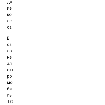
дн
ие
ко
ле
са.
В
са
ло
не
эл
ект
ро
мо
би
ль
Tat