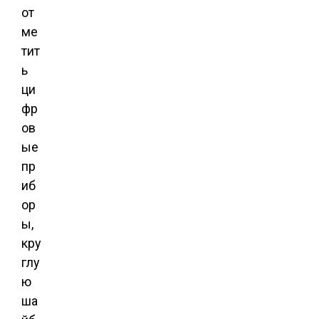
от
ме
тит
ь
ци
фр
ов
ые
пр
иб
ор
ы,
кру
глу
ю
ша