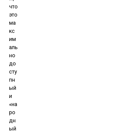
что
это
ма
кс
им
аль
но
до
сту
пн
ый
и
«на
ро
дн
ый