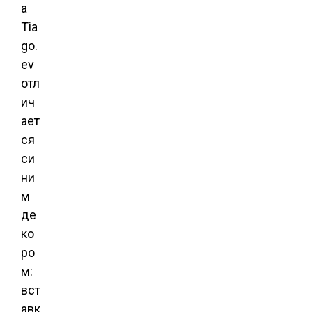
a
Tia
go.
ev
отл
ич
ает
ся
си
ни
м
де
ко
ро
м:
вст
авк