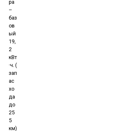
ра
–
баз
ов
ый
19,
2
кВт
·ч. (
зап
ас
хо
да
до
25
5
км)