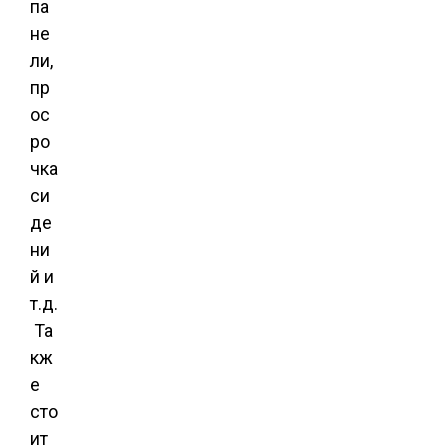
па
не
ли,
пр
ос
ро
чка
си
де
ни
й и
т.д.
Та
кж
е
сто
ит