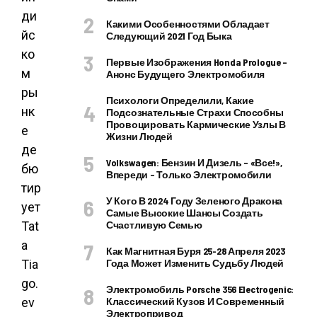
ди
Какими Особенностями Обладает
йс
Следующий 2021 Год Быка
ко
Первые Изображения Honda Prologue –
м
Анонс Будущего Электромобиля
ры
Психологи Определили, Какие
нк
Подсознательные Страхи Способны
Провоцировать Кармические Узлы В
е
Жизни Людей
де
Volkswagen: Бензин И Дизель – «все!»,
бю
Впереди – Только Электромобили
тир
У Кого В 2024 Году Зеленого Дракона
ует
Самые Высокие Шансы Создать
Tat
Счастливую Семью
a
Как Магнитная Буря 25-28 Апреля 2023
Tia
Года Может Изменить Судьбу Людей
go.
Электромобиль Porsche 356 Electrogenic:
ev
Классический Кузов И Современный
Электропривод