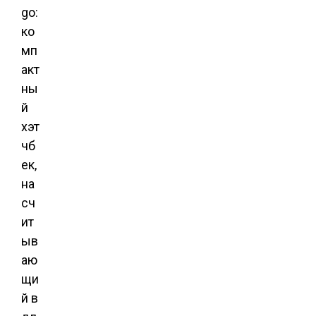
go:
ко
мп
акт
ны
й
хэт
чб
ек,
на
сч
ит
ыв
аю
щи
й в