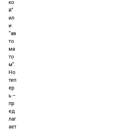
ко
й”
ил
и
“ав
то
ма
то
м”.
Но
теп
ер
ь –
пр
ед
лаг
ает