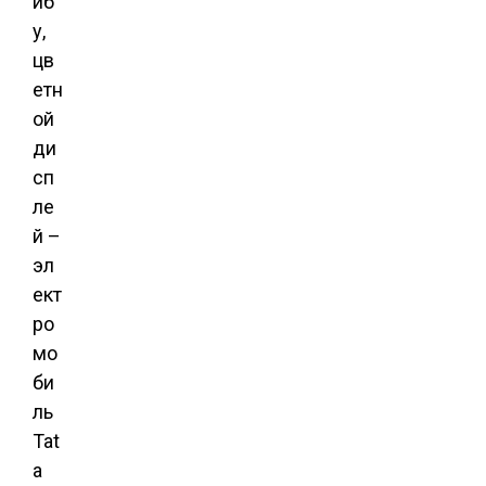
йб
у,
цв
етн
ой
ди
сп
ле
й –
эл
ект
ро
мо
би
ль
Tat
a