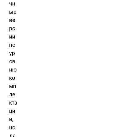
чн
ые
ве
рс
ии
по
ур
ов
ню
ко
мп
ле
кта
ци
и,
но
да