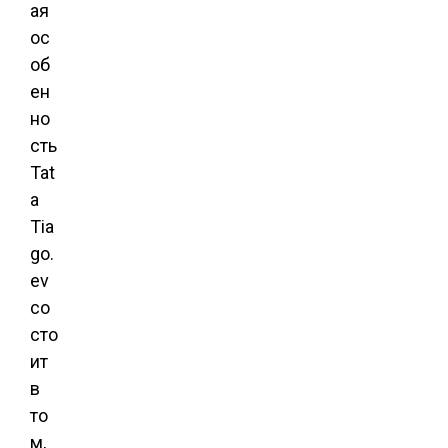
ая
ос
об
ен
но
сть
Tat
a
Tia
go.
ev
со
сто
ит
в
то
м,