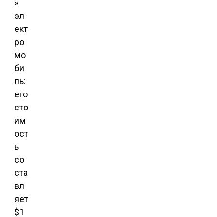
»
эл
ект
ро
мо
би
ль:
его
сто
им
ост
ь
со
ста
вл
яет
$1