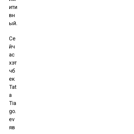
ити
вн
ый.
Се
йч
ас
хэт
чб
ек
Tat
a
Tia
go.
ev
яв