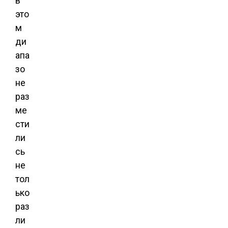
в
это
м
ди
апа
зо
не
раз
ме
сти
ли
сь
не
тол
ько
раз
ли