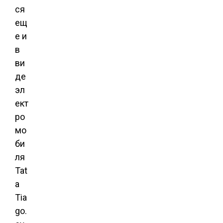
ся
ещ
е и
в
ви
де
эл
ект
ро
мо
би
ля
Tat
a
Tia
go.