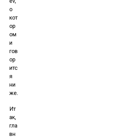
ev,
о
кот
ор
ом
и
гов
ор
итс
я
ни
же.
Ит
ак,
гла
вн