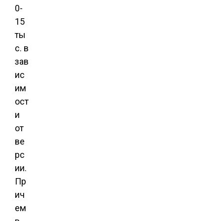
0-
15
ты
с. в
зав
ис
им
ост
и
от
ве
рс
ии.
Пр
ич
ем