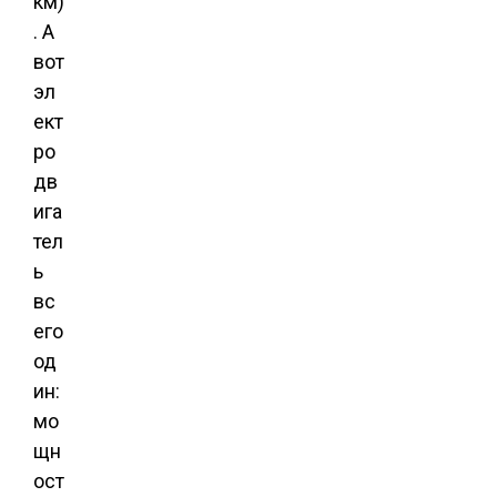
км)
. А
вот
эл
ект
ро
дв
ига
тел
ь
вс
его
од
ин:
мо
щн
ост