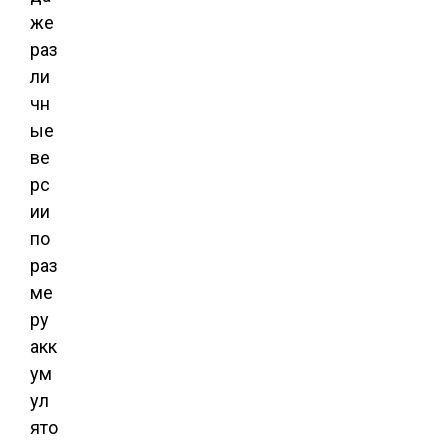
же
раз
ли
чн
ые
ве
рс
ии
по
раз
ме
ру
акк
ум
ул
ято