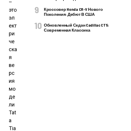
–
это
Кроссовер Honda CR-V Нового
Поколения: Дебют В США
эл
ект
Обновленный Седан Cadillac CT5:
Современная Классика
ри
че
ска
я
ве
рс
ия
мо
де
ли
Tat
a
Tia