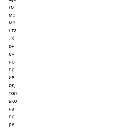
го
мо
ме
нта
. К
он
еч
но,
пр
ив
од
тол
ько
на
пе
ре