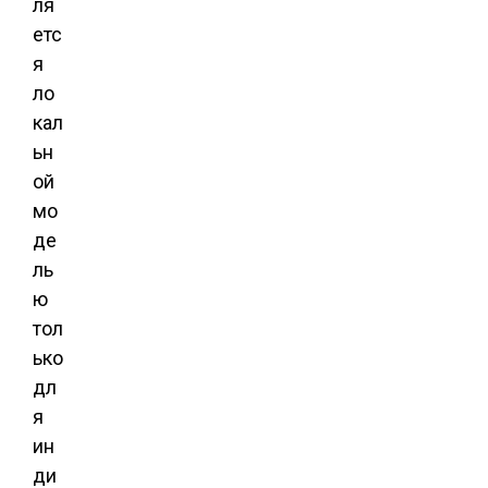
ля
етс
я
ло
кал
ьн
ой
мо
де
ль
ю
тол
ько
дл
я
ин
ди