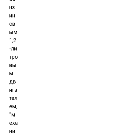
нз
ин
ов
ым
1,2
-ли
тро
вы
м
дв
ига
тел
ем,
“м
еха
ни