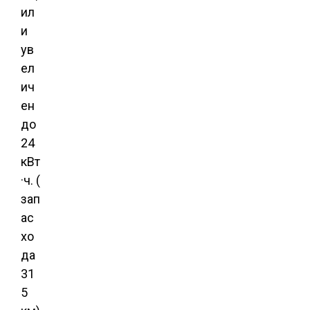
ил
и
ув
ел
ич
ен
до
24
кВт
·ч. (
зап
ас
хо
да
31
5