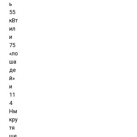
ь
55
кВт
ил
и
75
«ло
ша
де
й»
и
11
4
Нм
кру
тя
ще