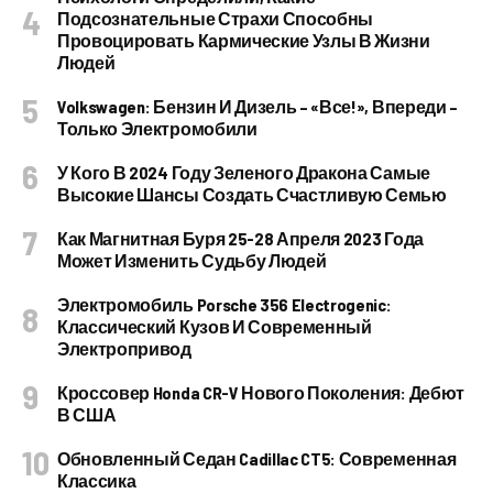
Подсознательные Страхи Способны
Провоцировать Кармические Узлы В Жизни
Людей
Volkswagen: Бензин И Дизель – «все!», Впереди –
Только Электромобили
У Кого В 2024 Году Зеленого Дракона Самые
Высокие Шансы Создать Счастливую Семью
Как Магнитная Буря 25-28 Апреля 2023 Года
Может Изменить Судьбу Людей
Электромобиль Porsche 356 Electrogenic:
Классический Кузов И Современный
Электропривод
Кроссовер Honda CR-V Нового Поколения: Дебют
В США
Обновленный Седан Cadillac CT5: Современная
Классика