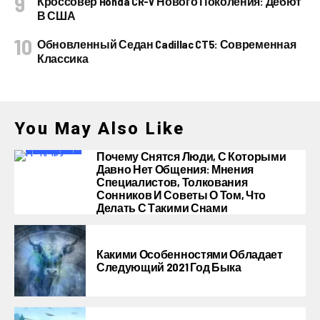
Кроссовер Honda CR-V Нового Поколения: Дебют
В США
Обновленный Седан Cadillac CT5: Современная
Классика
You May Also Like
Почему Снятся Люди, С Которыми
Давно Нет Общения: Мнения
Специалистов, Толкования
Сонников И Советы О Том, Что
Делать С Такими Снами
Какими Особенностями Обладает
Следующий 2021 Год Быка