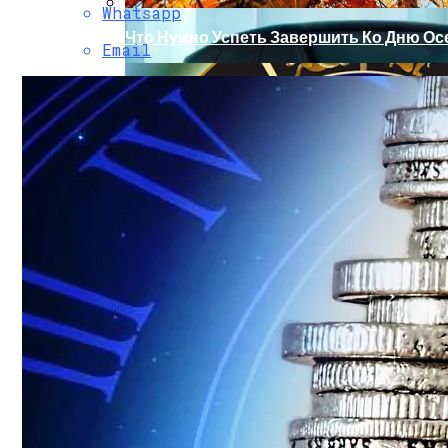
Whatsapp
Что Нужно Успеть Завершить Ко Дню Осе
Email
Обновление Для Range Rover Velar: «ум
Гороскоп На Неделю С 11 По 17 Сентября 