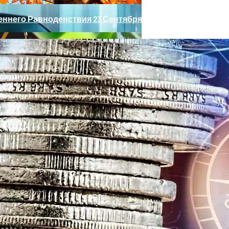
ннего Равноденствия 23 Сентября 2023 Года: Пять При
ные» Фары, Новый Салон, Улучшение PHEV-Версии
2023 Года