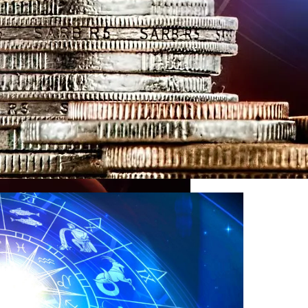
cedes-Benz GLE
ых Обрядов На Любовь И Деньги В Дату Мощи Перед Сен