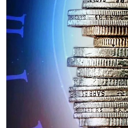
Электромобиль Xiaomi: Внешность Уже И
Какие Знаки Зодиака Окажутся В Сентя