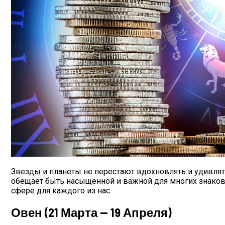
Дебютировал Крупный Кроссовер Mazda 
Зеркальная Дата Осени 2023 Года: Как 
Звезды и планеты не перестают вдохновлять и удивлять
обещает быть насыщенной и важной для многих знаков з
сфере для каждого из нас.
Овен (21 Марта — 19 Апреля)