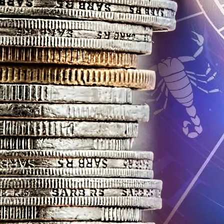
звестна, Имя – Еще Нет
брьском Водовороте Любви