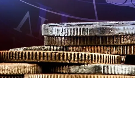
тябрьским Суперлунием