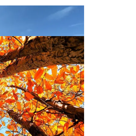
иды Пришлось Переделать Из-За Изменения Климата