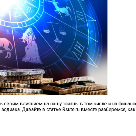
CX-90: Неужели Только Для США?
Загадывать Желание 09.09 И Что Делать, Чтобы Привлечь
 своим влиянием на нашу жизнь, в том числе и на финансо
одиака. Давайте в статье Rsute.ru вместе разберемся, ка