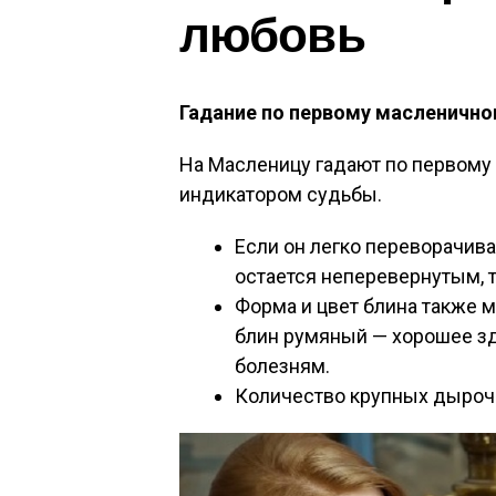
любовь
Гадание по первому масленично
На Масленицу гадают по первому
индикатором судьбы.
Если он легко переворачива
остается неперевернутым, т
Форма и цвет блина также м
блин румяный — хорошее зд
болезням.
Количество крупных дыроче