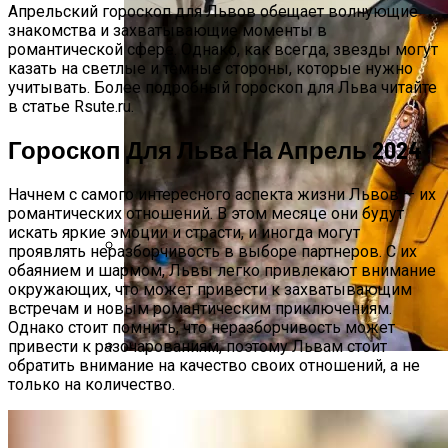
Апрельский гороскоп для Львов обещает волнующие
знакомства и захватывающие моменты в
романтической сфере. Однако, как всегда, звезды могут
казать на светлые и темные стороны, которые нужно
учитывать. Более подробный гороскоп для Льва читайте
в статье Rsute.ru.
Гороскоп Для Льва На Апрель 2024
Начнем с самого интересного аспекта жизни Львов — их
романтических отношений. В этом месяце они будут
искать яркие эмоции и страсти, и иногда могут
проявлять неразборчивость в выборе партнеров. С их
обаянием и шармом, Львы легко привлекают внимание
Дебютировал Крупный Кроссовер
окружающих, что может привести к захватывающим
Mazda CX-90: Неужели Только Для США?
встречам и новым романтическим приключениям.
Однако стоит помнить, что неразборчивость может
привести к разочарованиям, поэтому Львам стоит
обратить внимание на качество своих отношений, а не
Какие Цвета В Одежде Помогут
только на количество.
Притянуть Осенью 2023 Богатство И
Удачу