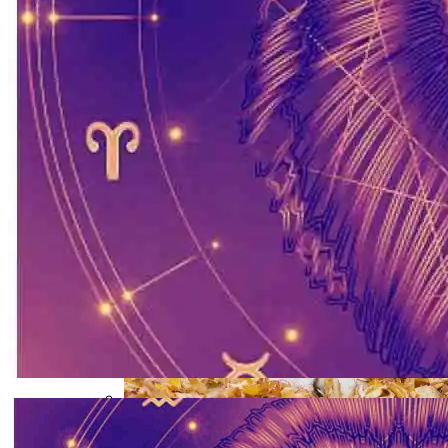
Почему Тухнет Свеча На Отпевании
Покойника, И Как Живому Откупиться
От Мертвого
Электромобиль Xiaomi: Внешность Уже
Известна, Имя – Еще Нет
Каким Знакам Зодиака Судьба