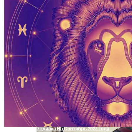
Преподнесет Сюрприз Уже В Сентябре
2023
Обновление: Семейства Автомобилей
Mercedes-Benz GLE
Карьерный Гороскоп Для Всех Знаков
Зодиака На Сентябрь 2023 Года