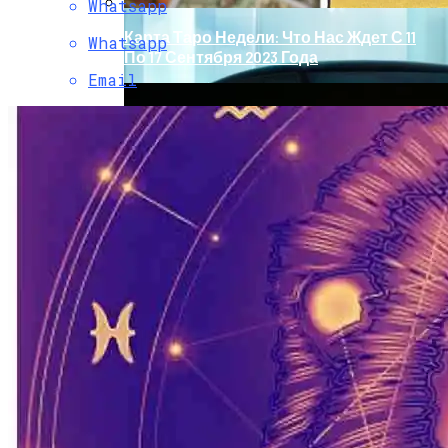
Whatsapp
Карта Таро Недели: Что Нас Ждет С 11
Whatsapp
По 17 Сентября 2023 Года
Email
Обновление Для Range Rover Velar:
«умные» Фары, Новый Салон,
Улучшение PHEV-Версии