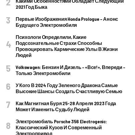
Какими Особенностями Обладает Следующий
2021 Год Быка
Первые Изображения Honda Prologue – Анонс
Будущего Электромобиля
Психологи Определили, Какие
Подсознательные Страхи Способны
Провоцировать Кармические Узлы В Жизни
Людей
Volkswagen: Бензин И Дизель – «все!», Впереди –
Только Электромобили
У Кого В 2024 Году Зеленого Дракона Самые
Высокие Шансы Создать Счастливую Семью
Как Магнитная Буря 25-28 Апреля 2023 Года
Может Изменить Судьбу Людей
Электромобиль Porsche 356 Electrogenic:
Классический Кузов И Современный
Электропривод