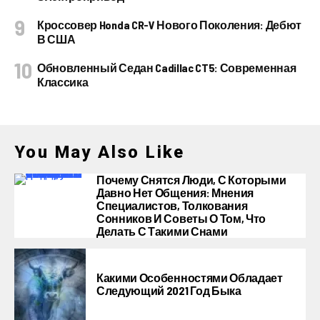
Кроссовер Honda CR-V Нового Поколения: Дебют
В США
Обновленный Седан Cadillac CT5: Современная
Классика
You May Also Like
Почему Снятся Люди, С Которыми
Давно Нет Общения: Мнения
Специалистов, Толкования
Сонников И Советы О Том, Что
Делать С Такими Снами
Какими Особенностями Обладает
Следующий 2021 Год Быка