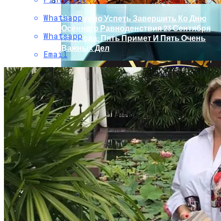
Whatsapp
Что Нужно Успеть Завершить Ко Дню
Осеннего Равноденствия 23 Сентября
Whatsapp
2023 Года: Пять Примет И Пять Очень
Важных Дел
Email
Обновление Для Range Rover Velar:
«умные» Фары, Новый Салон,
Улучшение PHEV-Версии