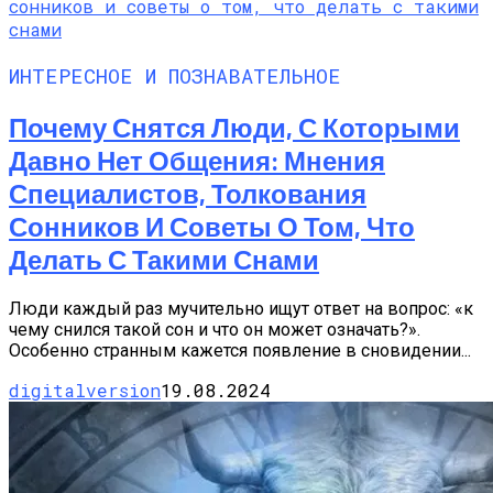
ИНТЕРЕСНОЕ И ПОЗНАВАТЕЛЬНОЕ
Почему Снятся Люди, С Которыми
Давно Нет Общения: Мнения
Специалистов, Толкования
Сонников И Советы О Том, Что
Делать С Такими Снами
Люди каждый раз мучительно ищут ответ на вопрос: «к
чему снился такой сон и что он может означать?».
Особенно странным кажется появление в сновидении...
digitalversion
19.08.2024