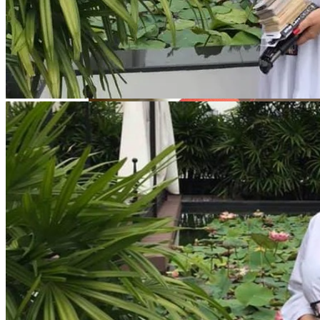
Гороскоп На Неделю С 11 По 17 Сентября
2023 Года
Электромобиль Xiaomi: Внешность Уже
Известна, Имя – Еще Нет