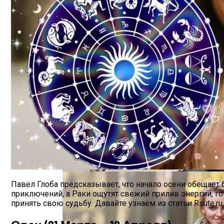
Обновление: Семейства Автомобилей Mer
Почему Тухнет Свеча На Отпевании Пок
Павел Глоба предсказывает, что начало осени обещает
приключений, а Раки ощутят свежий прилив энергии, 
принять свою судьбу. Давайте узнаем из статьи Rsute.ru