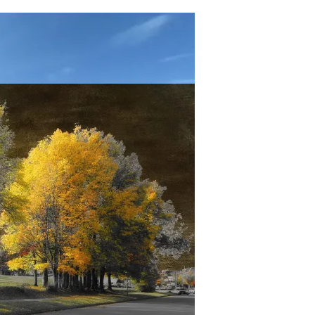
иды Пришлось Переделать Из-За Изменения Климата