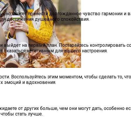
ь оно может принести долгожданное чувство гармонии и в
для достижения душевного спокойствия.
и выйдет на первый план. Постарайтесь контролировать со
CX-90: Неужели Только Для США?
т оказаться негативным для вашего настроения.
сет Сюрприз Уже В Сентябре 2023
ти. Воспользуйтесь этим моментом, чтобы сделать то, что
х эмоций и вдохновения.
даете от других больше, чем они могут дать, особенно е
 чтобы стать лучше.