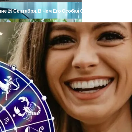
е 29 Сентября, В Чем Его Особая Сила, Что Значит Рок
ные» Фары, Новый Салон, Улучшение PHEV-Версии
ндр Зараев Дал Прогноз На Сентябрь 2023 Для Всех Зна