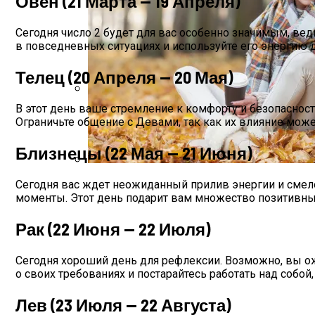
Овен (21 Марта — 19 Апреля)
Сегодня число 2 будет для вас особенно значимым, вед
в повседневных ситуациях и используйте его энергию 
Телец (20 Апреля — 20 Мая)
В этот день ваше стремление к комфорту и безопасност
Дебютировал Крупный Кроссовер Mazda 
Ограничьте общение с Девами, так как их влияние може
Близнецы (22 Мая — 21 Июня)
Каким Знакам Зодиака Судьба Преподне
Сегодня вас ждет неожиданный прилив энергии и смелос
моменты. Этот день подарит вам множество позитивны
Рак (22 Июня — 22 Июля)
Сегодня хороший день для рефлексии. Возможно, вы ожи
о своих требованиях и постарайтесь работать над собой,
Лев (23 Июля — 22 Августа)