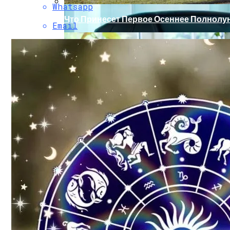
Whatsapp
Что Принесет Первое Осеннее Полнолуни
Email
Обновление Для Range Rover Velar: «ум
Путь Очищения Кармы: Астролог Алекса