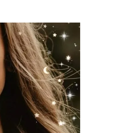
ое Суперлуние
ков