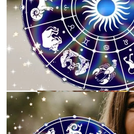
Электромобиль Xiaomi: Внешность Уже И
Карта Таро Недели: Что Нас Ждет С 11 По 