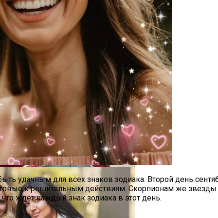
cedes-Benz GLE
ойника, И Как Живому Откупиться От Мертвого
 быть удачным для всех знаков зодиака. Второй день сент
готовые к решительным действиям. Скорпионам же звезды 
, что ждет каждый знак зодиака в этот день.