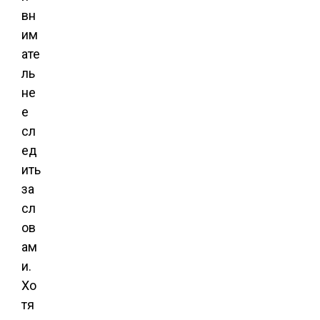
вн
им
ате
ль
не
е
сл
ед
ить
за
сл
ов
ам
и.
Хо
тя