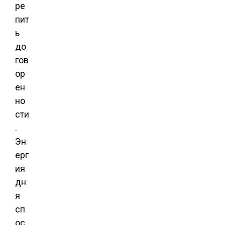
ре
пит
ь
до
гов
ор
ен
но
сти
.
Эн
ерг
ия
дн
я
сп
ос