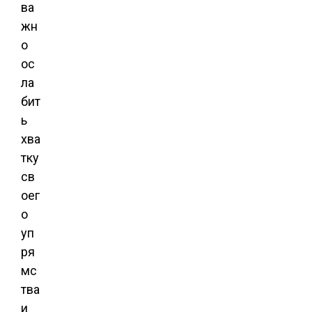
ва
жн
о
ос
ла
бит
ь
хва
тку
св
оег
о
уп
ря
мс
тва
и