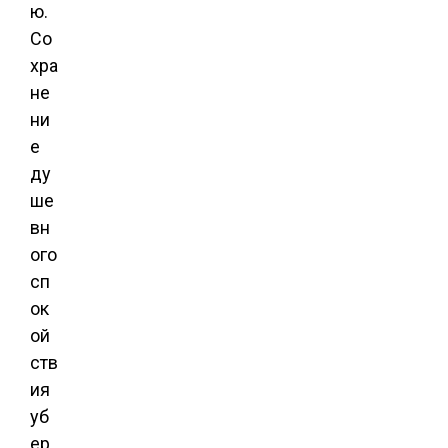
ю.
Со
хра
не
ни
е
ду
ше
вн
ого
сп
ок
ой
ств
ия
уб
ер