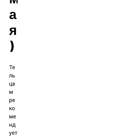
а
я
)
Те
ль
ца
м
ре
ко
ме
нд
ует