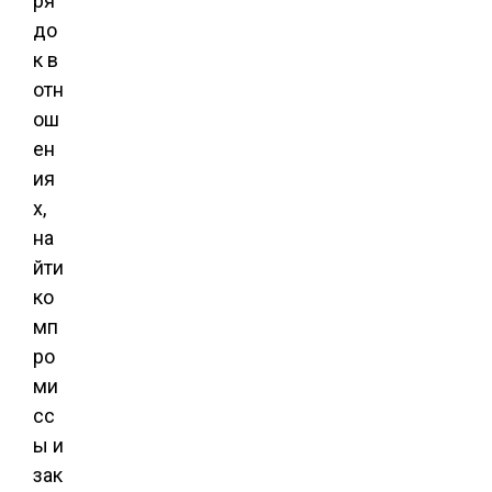
ря
до
к в
отн
ош
ен
ия
х,
на
йти
ко
мп
ро
ми
сс
ы и
зак