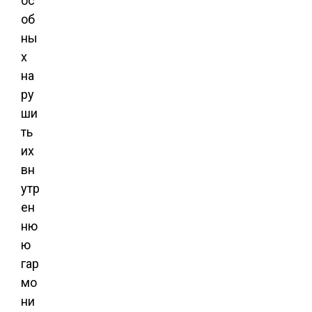
ос
об
ны
х
на
ру
ши
ть
их
вн
утр
ен
ню
ю
гар
мо
ни