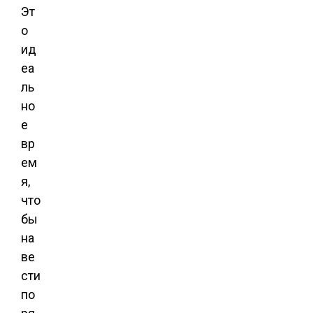
Эт
о
ид
еа
ль
но
е
вр
ем
я,
что
бы
на
ве
сти
по