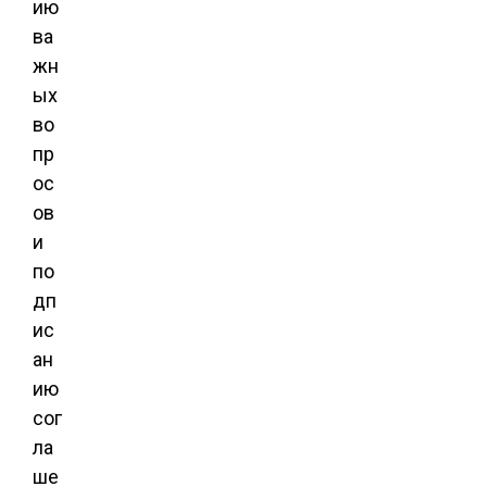
ию
ва
жн
ых
во
пр
ос
ов
и
по
дп
ис
ан
ию
сог
ла
ше