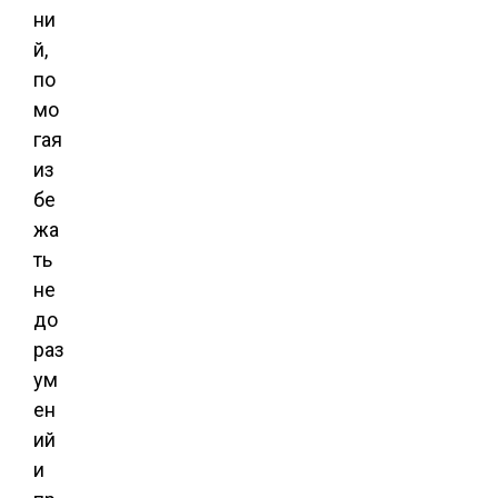
ни
й,
по
мо
гая
из
бе
жа
ть
не
до
раз
ум
ен
ий
и