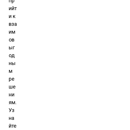
пр
ийт
и к
вза
им
ов
ыг
од
ны
м
ре
ше
ни
ям.
Уз
на
йте