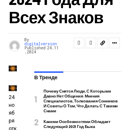
Всех Знаков
By
digitalversion
Published
24.11
.2024
В Тренде
Почему Снятся Люди, С Которыми
Давно Нет Общения: Мнения
24
Специалистов, Толкования Сонников
но
И Советы О Том, Что Делать С Такими
Снами
яб
ря
Какими Особенностями Обладает
Следующий 2021 Год Быка
отк