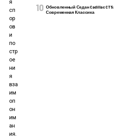
я
Обновленный Седан Cadillac CT5:
сп
Современная Классика
ор
ов
и
по
стр
ое
ни
я
вза
им
оп
он
им
ан
ия.