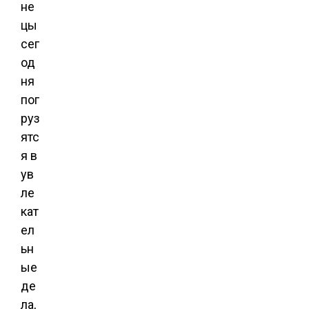
не
цы
сег
од
ня
пог
руз
ятс
я в
ув
ле
кат
ел
ьн
ые
де
ла,