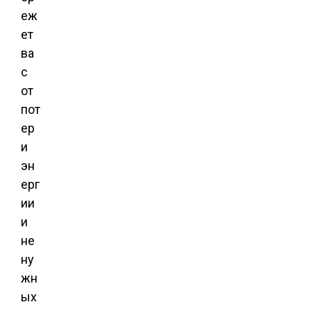
еж
ет
ва
с
от
пот
ер
и
эн
ерг
ии
и
не
ну
жн
ых