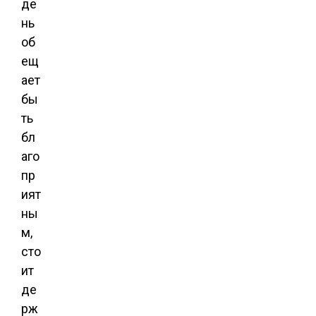
де
нь
об
ещ
ает
бы
ть
бл
аго
пр
ият
ны
м,
сто
ит
де
рж