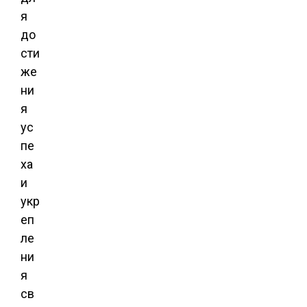
я
до
сти
же
ни
я
ус
пе
ха
и
укр
еп
ле
ни
я
св