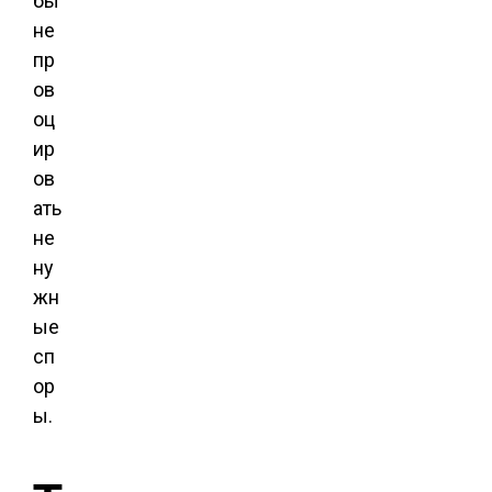
бы
не
пр
ов
оц
ир
ов
ать
не
ну
жн
ые
сп
ор
ы.