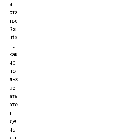
в
ста
тье
Rs
ute
.ru,
как
ис
по
льз
ов
ать
это
т
де
нь
дл