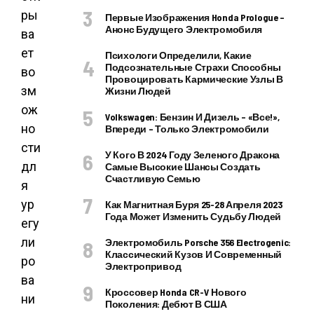
ры
Первые Изображения Honda Prologue –
Анонс Будущего Электромобиля
ва
ет
Психологи Определили, Какие
Подсознательные Страхи Способны
во
Провоцировать Кармические Узлы В
зм
Жизни Людей
ож
Volkswagen: Бензин И Дизель – «все!»,
но
Впереди – Только Электромобили
сти
У Кого В 2024 Году Зеленого Дракона
дл
Самые Высокие Шансы Создать
Счастливую Семью
я
ур
Как Магнитная Буря 25-28 Апреля 2023
Года Может Изменить Судьбу Людей
егу
ли
Электромобиль Porsche 356 Electrogenic:
Классический Кузов И Современный
ро
Электропривод
ва
Кроссовер Honda CR-V Нового
ни
Поколения: Дебют В США