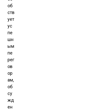
об
ств
ует
ус
пе
шн
ым
пе
рег
ов
ор
ам,
об
су
жд
ен