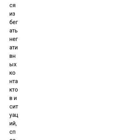
ся
из
бег
ать
нег
ати
вн
ых
ко
нта
кто
в и
сит
уац
ий,
сп