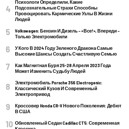
Психологи Определили, Какие
Подсознательные Страхи Способны
Провоцировать Кармические Узлы В Жизни
Людей
Volkswagen: Бензин И Дизель – «все!», Впереди –
Только Электромобили
У Кого В 2024 Году Зеленого Дракона Самые
Высокие Шансы Создать Счастливую Семью
Как Магнитная Буря 25-28 Апреля 2023 Года
Может Изменить Судьбу Людей
Электромобиль Porsche 356 Electrogenic:
Классический Кузов И Современный
Электропривод
Кроссовер Honda CR-V Нового Поколения: Дебют
В США
Обновленный Седан Cadillac CT5: Современная
Классика