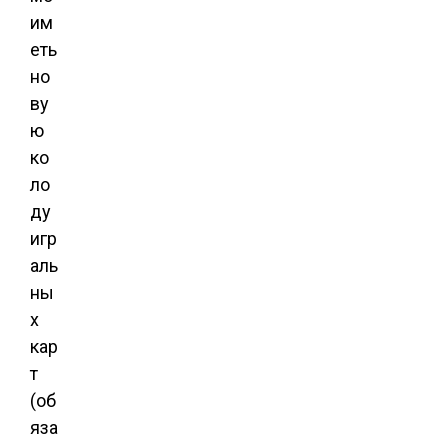
им
еть
но
ву
ю
ко
ло
ду
игр
аль
ны
х
кар
т
(об
яза