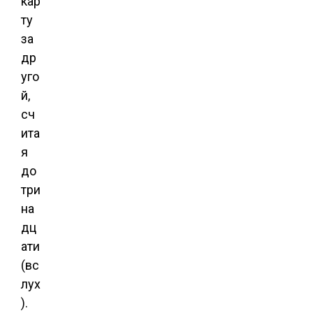
кар
ту
за
др
уго
й,
сч
ита
я
до
три
на
дц
ати
(вс
лух
).