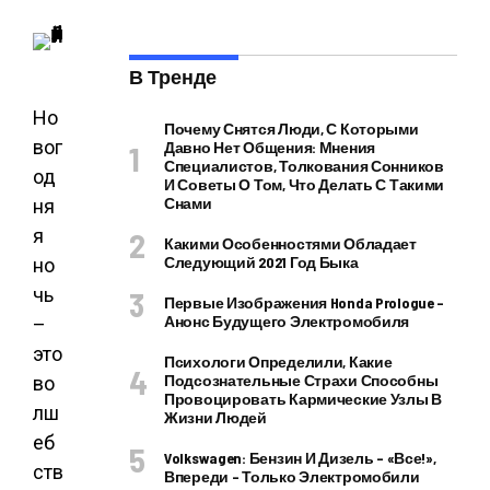
В Тренде
Но
Почему Снятся Люди, С Которыми
вог
Давно Нет Общения: Мнения
Специалистов, Толкования Сонников
од
И Советы О Том, Что Делать С Такими
Снами
ня
я
Какими Особенностями Обладает
Следующий 2021 Год Быка
но
чь
Первые Изображения Honda Prologue –
Анонс Будущего Электромобиля
–
это
Психологи Определили, Какие
Подсознательные Страхи Способны
во
Провоцировать Кармические Узлы В
лш
Жизни Людей
еб
Volkswagen: Бензин И Дизель – «все!»,
ств
Впереди – Только Электромобили