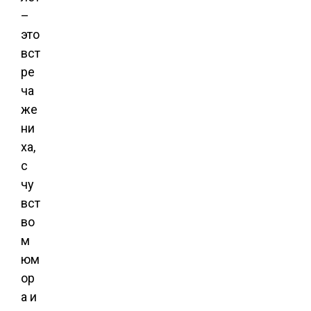
–
это
вст
ре
ча
же
ни
ха,
с
чу
вст
во
м
юм
ор
а и