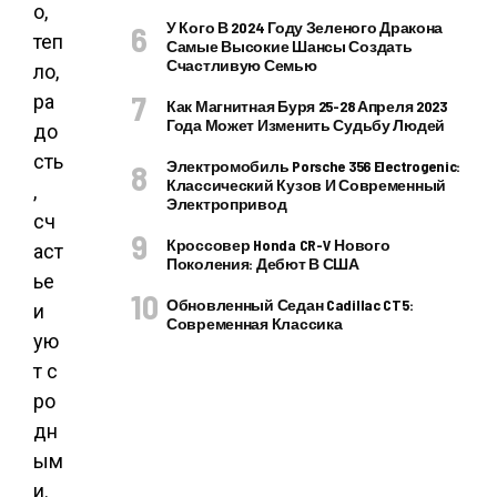
о,
У Кого В 2024 Году Зеленого Дракона
теп
Самые Высокие Шансы Создать
Счастливую Семью
ло,
ра
Как Магнитная Буря 25-28 Апреля 2023
Года Может Изменить Судьбу Людей
до
сть
Электромобиль Porsche 356 Electrogenic:
Классический Кузов И Современный
,
Электропривод
сч
Кроссовер Honda CR-V Нового
аст
Поколения: Дебют В США
ье
Обновленный Седан Cadillac CT5:
и
Современная Классика
ую
т с
ро
дн
ым
и.