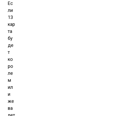
Ес
ли
13
кар
та
бу
де
т
ко
ро
ле
м
ил
и
же
ва
лет