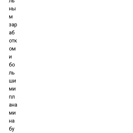
ль
ны
м
зар
аб
отк
ом
и
бо
ль
ши
ми
пл
ана
ми
на
бу