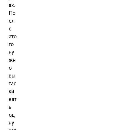
ах.
По
сл
е
это
го
ну
жн
о
вы
тас
ки
ват
ь
од
ну