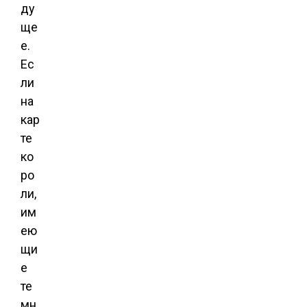
ду
ще
е.
Ес
ли
на
кар
те
ко
ро
ли,
им
ею
щи
е
те
мн