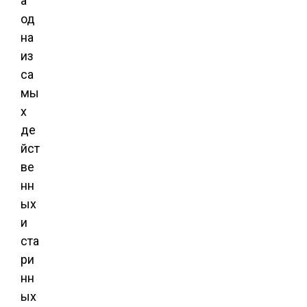
а
од
на
из
са
мы
х
де
йст
ве
нн
ых
и
ста
ри
нн
ых