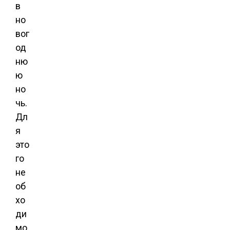
в
но
вог
од
ню
ю
но
чь.
Дл
я
это
го
не
об
хо
ди
мо