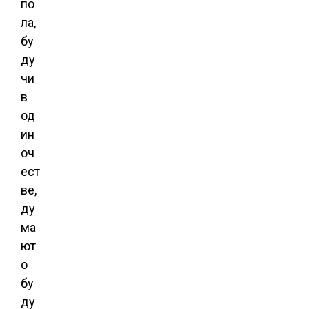
по
ла,
бу
ду
чи
в
од
ин
оч
ест
ве,
ду
ма
ют
о
бу
ду