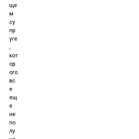
ще
м
су
пр
уге
,
кот
ор
ого
вс
е
ещ
е
не
по
лу