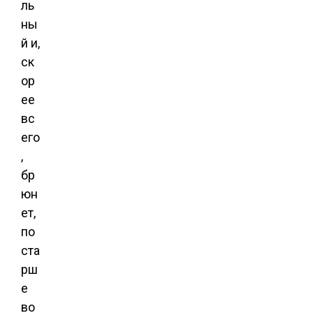
ль
ны
й и,
ск
ор
ее
вс
его
,
бр
юн
ет,
по
ста
рш
е
во