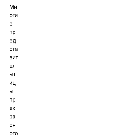
Мн
оги
е
пр
ед
ста
вит
ел
ьн
иц
ы
пр
ек
ра
сн
ого