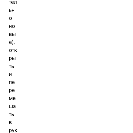
тел
ьн
о
но
вы
е),
отк
ры
ть
и
пе
ре
ме
ша
ть
в
рук