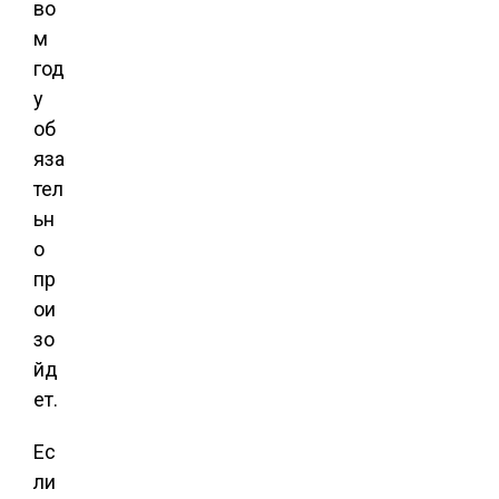
во
м
год
у
об
яза
тел
ьн
о
пр
ои
зо
йд
ет.
Ес
ли