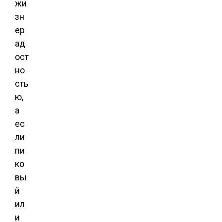
жи
зн
ер
ад
ост
но
сть
ю,
а
ес
ли
пи
ко
вы
й
ил
и