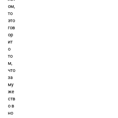
ом,
то
это
гов
ор
ит
о
то
м,
что
за
му
же
ств
о в
но