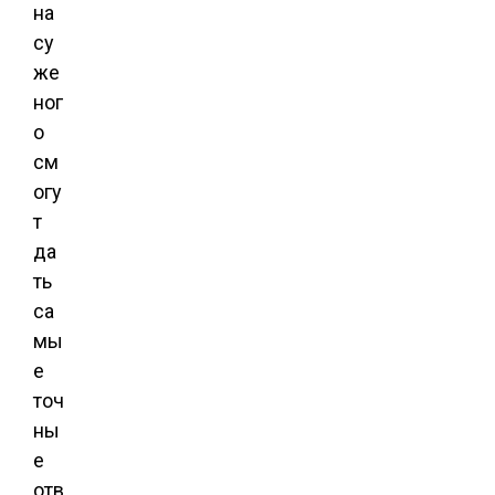
на
су
же
ног
о
см
огу
т
да
ть
са
мы
е
точ
ны
е
отв