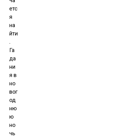
ча
етс
я
на
йти
.
Га
да
ни
я в
но
вог
од
ню
ю
но
чь