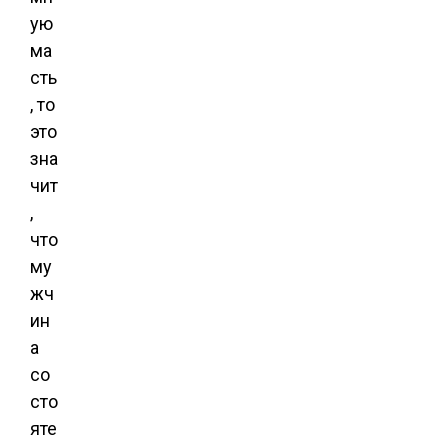
ую
ма
сть
, то
это
зна
чит
,
что
му
жч
ин
а
со
сто
яте