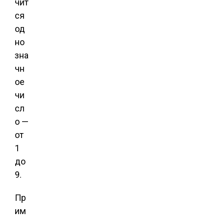
чит
ся
од
но
зна
чн
ое
чи
сл
о —
от
1
до
9.
Пр
им