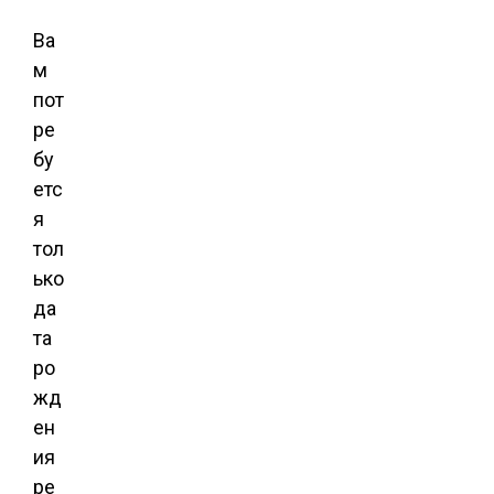
Ва
м
пот
ре
бу
етс
я
тол
ько
да
та
ро
жд
ен
ия
ре