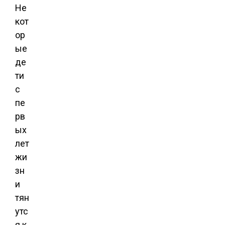
Не
кот
ор
ые
де
ти
с
пе
рв
ых
лет
жи
зн
и
тян
утс
я к