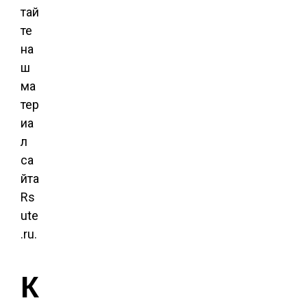
тай
те
на
ш
ма
тер
иа
л
са
йта
Rs
ute
.ru.
К