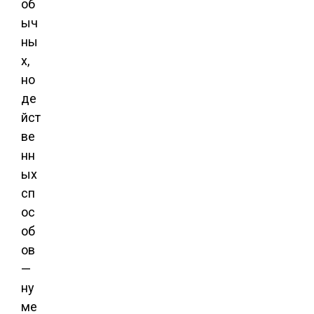
об
ыч
ны
х,
но
де
йст
ве
нн
ых
сп
ос
об
ов
—
ну
ме