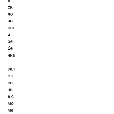
ь
ск
ло
нн
ост
и
ре
бе
нка
,
зал
ож
ен
ны
е с
мо
ме