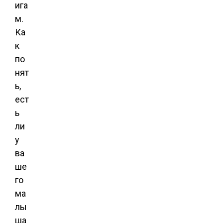
ига
м.
Ка
к
по
нят
ь,
ест
ь
ли
у
ва
ше
го
ма
лы
ша