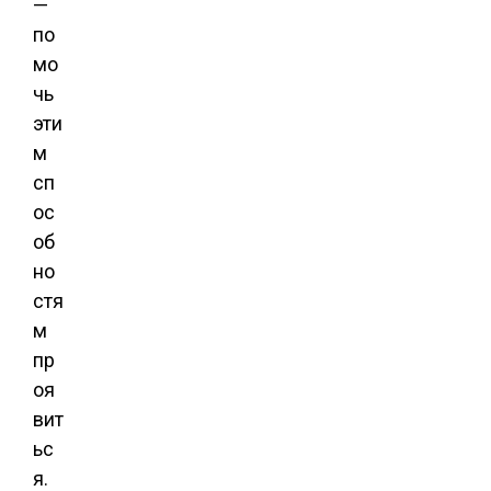
—
по
мо
чь
эти
м
сп
ос
об
но
стя
м
пр
оя
вит
ьс
я.