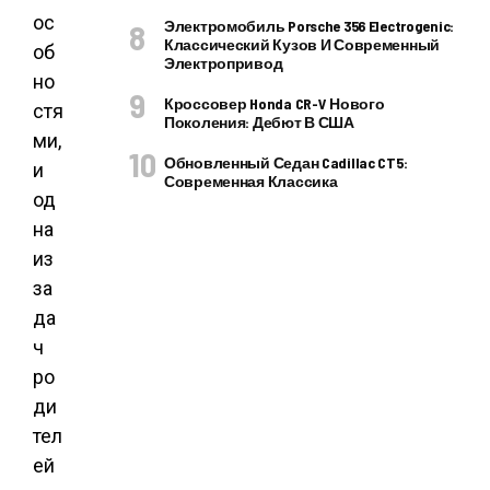
ос
Электромобиль Porsche 356 Electrogenic:
Классический Кузов И Современный
об
Электропривод
но
Кроссовер Honda CR-V Нового
стя
Поколения: Дебют В США
ми,
Обновленный Седан Cadillac CT5:
и
Современная Классика
од
на
из
за
да
ч
ро
ди
тел
ей