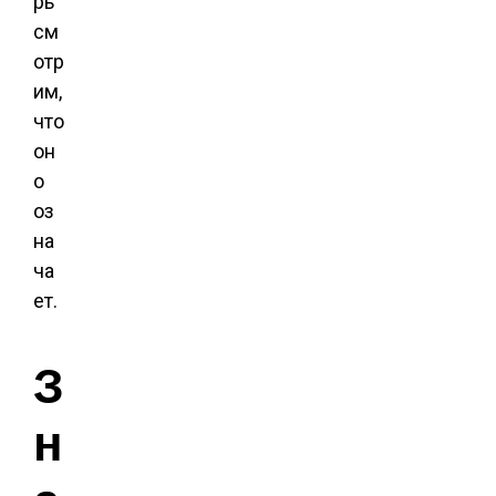
рь
см
отр
им,
что
он
о
оз
на
ча
ет.
З
н