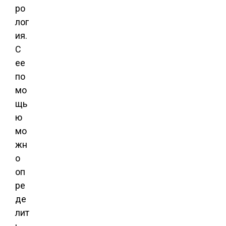
ро
лог
ия.
С
ее
по
мо
щь
ю
мо
жн
о
оп
ре
де
лит