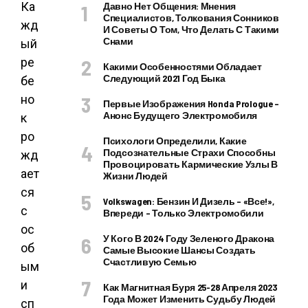
Ка
Давно Нет Общения: Мнения
Специалистов, Толкования Сонников
жд
И Советы О Том, Что Делать С Такими
Снами
ый
ре
Какими Особенностями Обладает
Следующий 2021 Год Быка
бе
но
Первые Изображения Honda Prologue –
Анонс Будущего Электромобиля
к
ро
Психологи Определили, Какие
Подсознательные Страхи Способны
жд
Провоцировать Кармические Узлы В
ает
Жизни Людей
ся
Volkswagen: Бензин И Дизель – «все!»,
с
Впереди – Только Электромобили
ос
У Кого В 2024 Году Зеленого Дракона
об
Самые Высокие Шансы Создать
Счастливую Семью
ым
и
Как Магнитная Буря 25-28 Апреля 2023
Года Может Изменить Судьбу Людей
сп