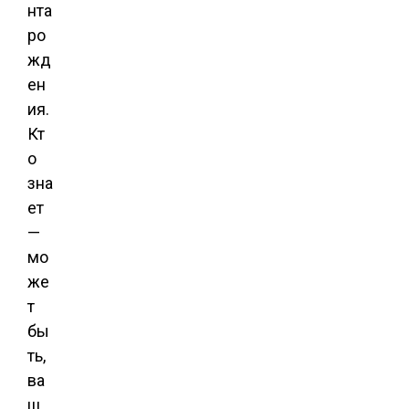
нта
ро
жд
ен
ия.
Кт
о
зна
ет
—
мо
же
т
бы
ть,
ва
ш