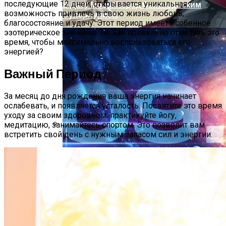
последующие 12 дней, открывается уникальная
В Дату Мощи Перед Сентябрьским
возможность привлечь в свою жизнь любовь,
Суперлунием
благосостояние и удачу. Этот период имеет особенное
эзотерическое значение. Но как правильно отметить это
время, чтобы максимально воспользоваться его
энергией?
Важный Период
За месяц до дня рождения ваша энергия начинает
ослабевать, и появляется усталость. Посвятите это время
уходу за своим здоровьем: практикуйте йогу,
медитацию, занимайтесь спортом. Это позволит вам
встретить свой день с нужным запасом сил и энергии.
Дебютировал Крупный Кроссовер
Mazda CX-90: Неужели Только Для США?
Зеркальная Дата Осени 2023 Года: Как
Загадывать Желание 09.09 И Что