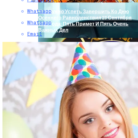
Whatsapp
Что Нужно Успеть Завершить Ко Дню
Осеннего Равноденствия 23 Сентября
Whatsapp
2023 Года: Пять Примет И Пять Очень
Важных Дел
Email
Обновление Для Range Rover Velar:
«умные» Фары, Новый Салон,
Улучшение PHEV-Версии