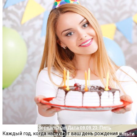
Какие Знаки Зодиака Окажутся В
Сентябрьском Водовороте Любви
Обновление: Семейства Автомобилей
Mercedes-Benz GLE
Зеркальная Дата 09.09.23: Пять
Каждый год, когда наступает ваш день рождения и
Сильных Обрядов На Любовь И Деньги