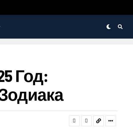
5 Год:
 Зодиака