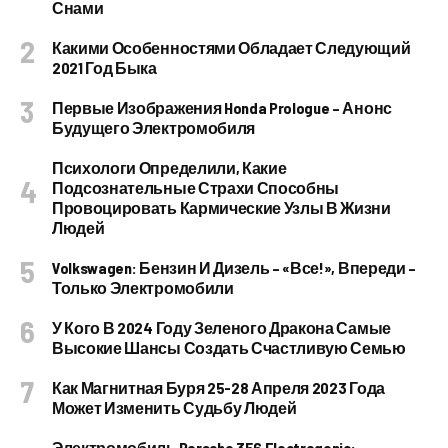
Снами
Какими Особенностями Обладает Следующий
2021 Год Быка
Первые Изображения Honda Prologue – Анонс
Будущего Электромобиля
Психологи Определили, Какие
Подсознательные Страхи Способны
Провоцировать Кармические Узлы В Жизни
Людей
Volkswagen: Бензин И Дизель – «все!», Впереди –
Только Электромобили
У Кого В 2024 Году Зеленого Дракона Самые
Высокие Шансы Создать Счастливую Семью
Как Магнитная Буря 25-28 Апреля 2023 Года
Может Изменить Судьбу Людей
Электромобиль Porsche 356 Electrogenic: