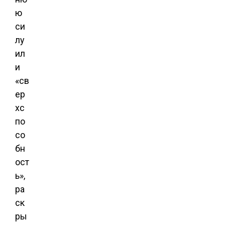
ю
си
лу
ил
и
«св
ер
хс
по
со
бн
ост
ь»,
ра
ск
ры