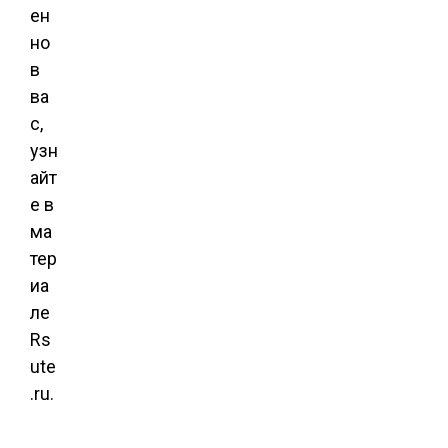
ен
но
в
ва
с,
узн
айт
е в
ма
тер
иа
ле
Rs
ute
.ru.