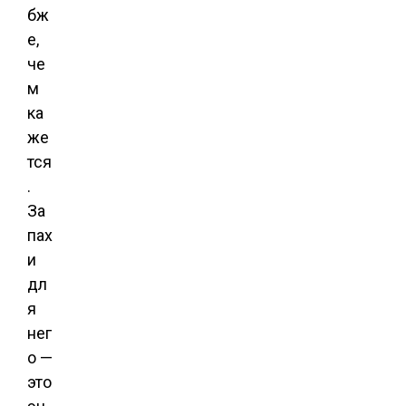
бж
е,
че
м
ка
же
тся
.
За
пах
и
дл
я
нег
о —
это