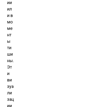
ии
ил
и в
мо
ме
нт
ы
ти
ши
ны.
Эт
и
ви
зуа
ли
зац
ии