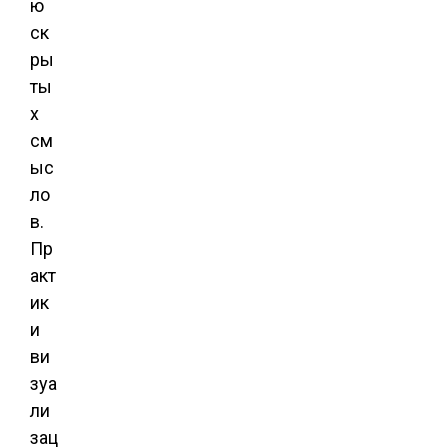
ю
ск
ры
ты
х
см
ыс
ло
в.
Пр
акт
ик
и
ви
зуа
ли
зац