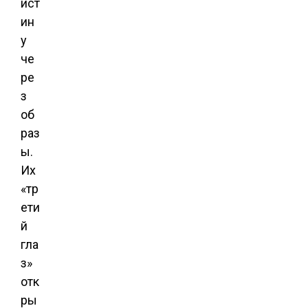
ист
ин
у
че
ре
з
об
раз
ы.
Их
«тр
ети
й
гла
з»
отк
ры