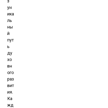
з
ун
ика
ль
ны
й
пут
ь
ду
хо
вн
ого
раз
вит
ия.
Ка
жд