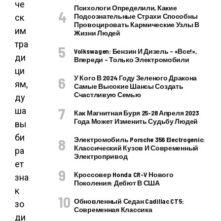
че
Психологи Определили, Какие
Подсознательные Страхи Способны
ск
Провоцировать Кармические Узлы В
им
Жизни Людей
тра
Volkswagen: Бензин И Дизель – «все!»,
ди
Впереди – Только Электромобили
ци
У Кого В 2024 Году Зеленого Дракона
ям,
Самые Высокие Шансы Создать
Счастливую Семью
ду
ша
Как Магнитная Буря 25-28 Апреля 2023
Года Может Изменить Судьбу Людей
вы
би
Электромобиль Porsche 356 Electrogenic:
Классический Кузов И Современный
ра
Электропривод
ет
Кроссовер Honda CR-V Нового
зна
Поколения: Дебют В США
к
Обновленный Седан Cadillac CT5:
зо
Современная Классика
ди