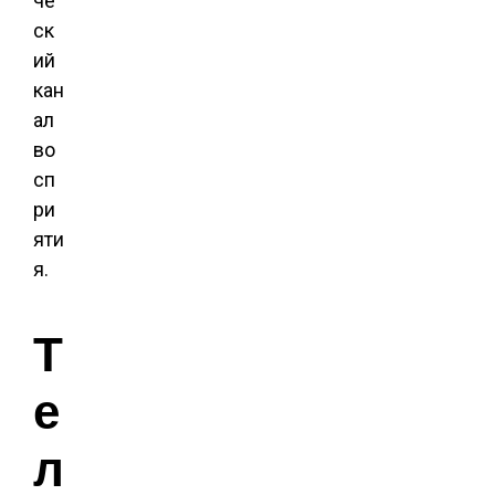
че
ск
ий
кан
ал
во
сп
ри
яти
я.
Т
е
л