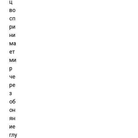
ц
во
сп
ри
ни
ма
ет
ми
р
че
ре
з
об
он
ян
ие
глу