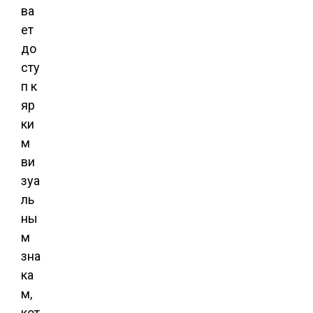
ва
ет
до
сту
п к
яр
ки
м
ви
зуа
ль
ны
м
зна
ка
м,
кот