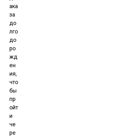
ака
за
до
лго
до
ро
жд
ен
ия,
что
бы
пр
ойт
и
че
ре