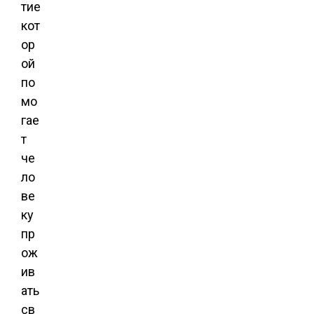
тие
кот
ор
ой
по
мо
гае
т
че
ло
ве
ку
пр
ож
ив
ать
св