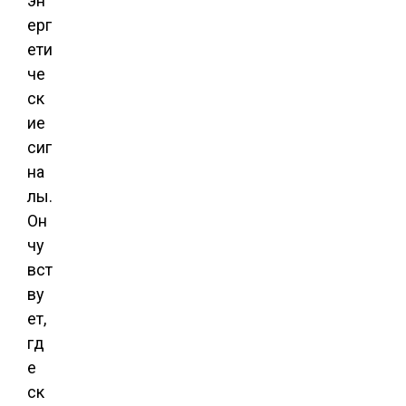
эн
ерг
ети
че
ск
ие
сиг
на
лы.
Он
чу
вст
ву
ет,
гд
е
ск