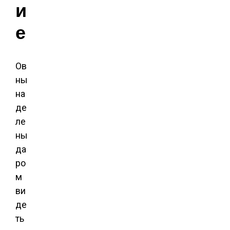
и
е
Ов
ны
на
де
ле
ны
да
ро
м
ви
де
ть