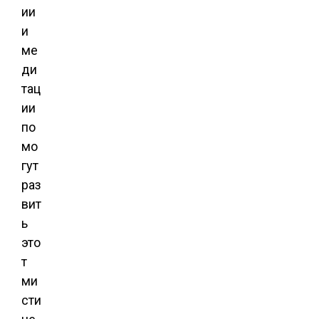
ии
и
ме
ди
тац
ии
по
мо
гут
раз
вит
ь
это
т
ми
сти