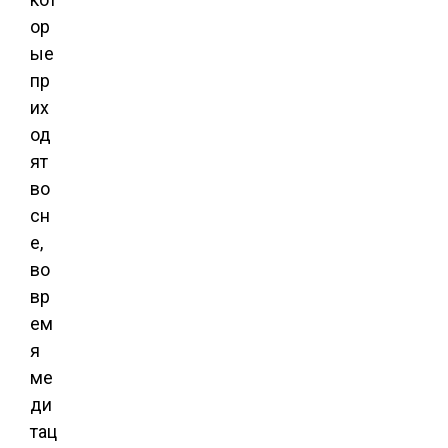
ор
ые
пр
их
од
ят
во
сн
е,
во
вр
ем
я
ме
ди
тац