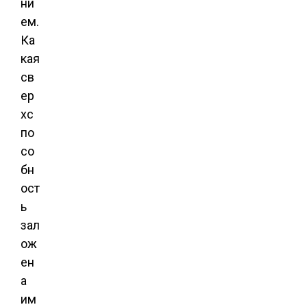
ни
ем.
Ка
кая
св
ер
хс
по
со
бн
ост
ь
зал
ож
ен
а
им