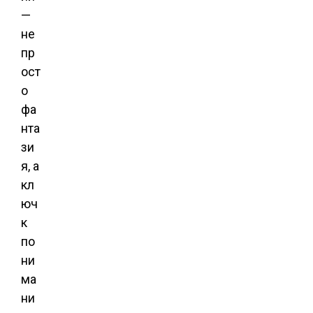
—
не
пр
ост
о
фа
нта
зи
я, а
кл
юч
к
по
ни
ма
ни