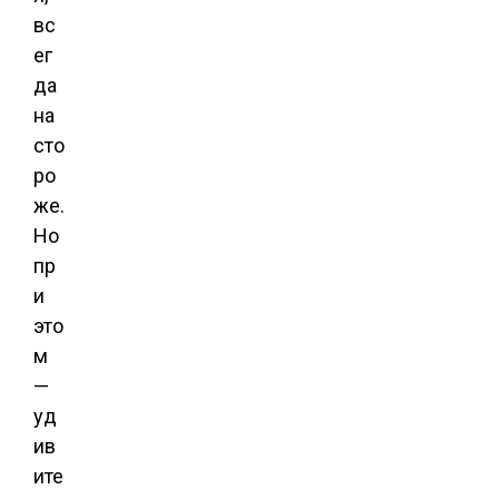
вс
ег
да
на
сто
ро
же.
Но
пр
и
это
м
—
уд
ив
ите