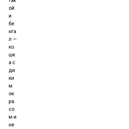
так
ой
и
бе
нга
л —
ко
шк
а с
ди
ки
м
ок
ра
со
м и
не