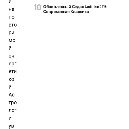
и
Обновленный Седан Cadillac CT5:
не
Современная Классика
по
вто
ри
мо
й
эн
ерг
ети
ко
й.
Ас
тро
лог
и
ув