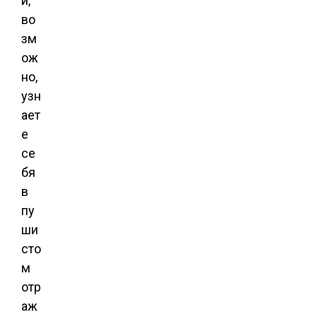
и,
во
зм
ож
но,
узн
ает
е
се
бя
в
пу
ши
сто
м
отр
аж