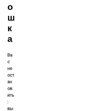
о
ш
к
а
Ва
с
не
ост
ан
ов
ить
:
вы