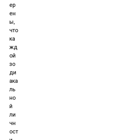
ер
ен
ы,
что
ка
жд
ой
зо
ди
ака
ль
но
й
ли
чн
ост
и