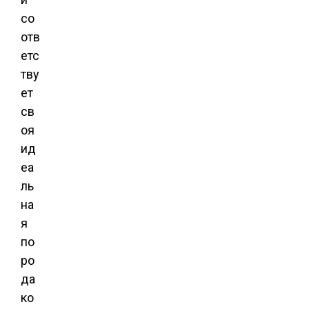
со
отв
етс
тву
ет
св
оя
ид
еа
ль
на
я
по
ро
да
ко