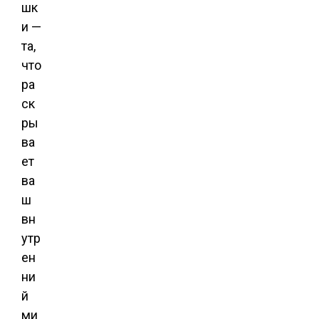
шк
и —
та,
что
ра
ск
ры
ва
ет
ва
ш
вн
утр
ен
ни
й
ми