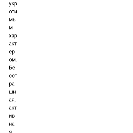
укр
оти
мы
м
хар
акт
ер
ом.
Бе
сст
ра
шн
ая,
акт
ив
на
я,