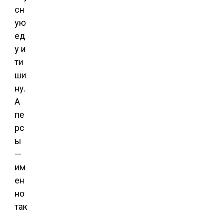
сн
ую
ед
у и
ти
ши
ну.
А
пе
рс
ы
—
им
ен
но
так