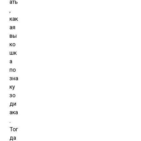
ать
,
как
ая
вы
ко
шк
а
по
зна
ку
зо
ди
ака
.
Тог
да