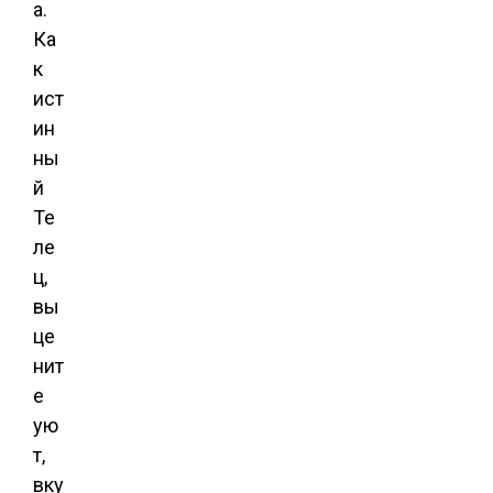
а.
Ка
к
ист
ин
ны
й
Те
ле
ц,
вы
це
нит
е
ую
т,
вку