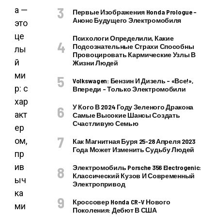
а —
Первые Изображения Honda Prologue –
Анонс Будущего Электромобиля
это
це
Психологи Определили, Какие
Подсознательные Страхи Способны
лы
Провоцировать Кармические Узлы В
й
Жизни Людей
ми
Volkswagen: Бензин И Дизель – «все!»,
р: с
Впереди – Только Электромобили
хар
У Кого В 2024 Году Зеленого Дракона
акт
Самые Высокие Шансы Создать
Счастливую Семью
ер
ом,
Как Магнитная Буря 25-28 Апреля 2023
Года Может Изменить Судьбу Людей
пр
ив
Электромобиль Porsche 356 Electrogenic:
Классический Кузов И Современный
ыч
Электропривод
ка
Кроссовер Honda CR-V Нового
ми
Поколения: Дебют В США