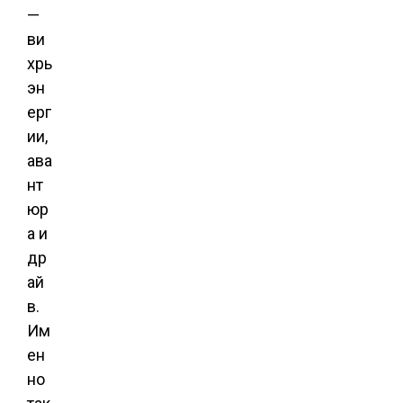
—
ви
хрь
эн
ерг
ии,
ава
нт
юр
а и
др
ай
в.
Им
ен
но