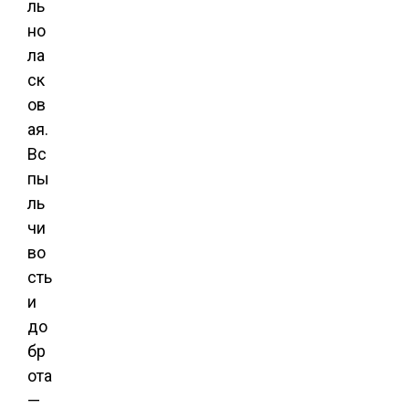
ль
но
ла
ск
ов
ая.
Вс
пы
ль
чи
во
сть
и
до
бр
ота
—