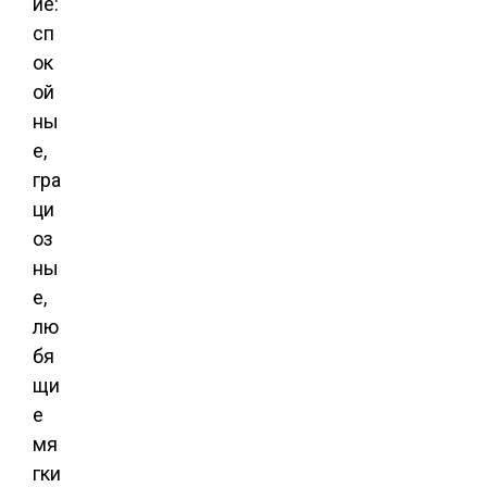
ие:
сп
ок
ой
ны
е,
гра
ци
оз
ны
е,
лю
бя
щи
е
мя
гки