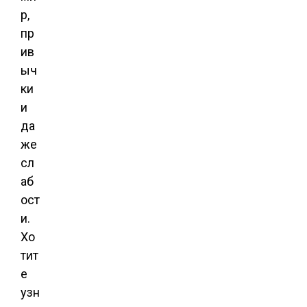
р,
пр
ив
ыч
ки
и
да
же
сл
аб
ост
и.
Хо
тит
е
узн