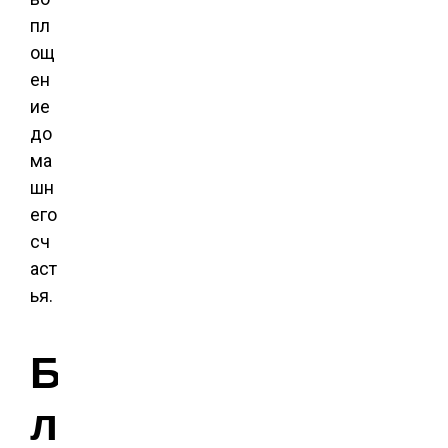
пл
ощ
ен
ие
до
ма
шн
его
сч
аст
ья.
Б
л