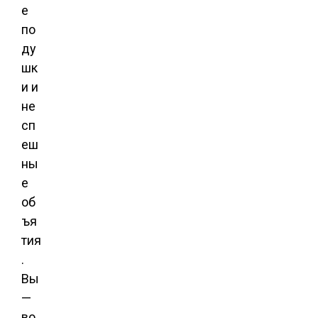
е
по
ду
шк
и и
не
сп
еш
ны
е
об
ъя
тия
.
Вы
—
во