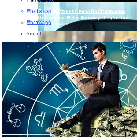
Whatsapp
Почему Тухнет Свеча На Отпевании
Покойника, И Как Живому Откупиться
Whatsapp
От Мертвого
Email
Обновление Для Range Rover Velar:
«умные» Фары, Новый Салон,
Улучшение PHEV-Версии