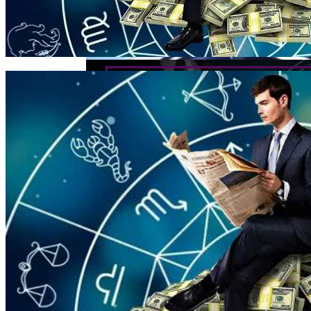
Каким Знакам Зодиака Судьба
Преподнесет Сюрприз Уже В Сентябре
2023
Электромобиль Xiaomi: Внешность Уже
Известна, Имя – Еще Нет