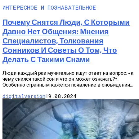
ИНТЕРЕСНОЕ И ПОЗНАВАТЕЛЬНОЕ
Почему Снятся Люди, С Которыми
Давно Нет Общения: Мнения
Специалистов, Толкования
Сонников И Советы О Том, Что
Делать С Такими Снами
Люди каждый раз мучительно ищут ответ на вопрос: «к
чему снился такой сон и что он может означать?».
Особенно странным кажется появление в сновидении...
digitalversion
19.08.2024