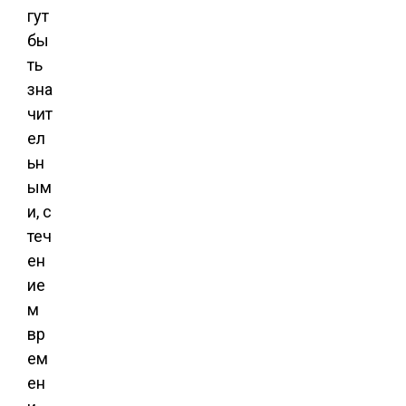
гут
бы
ть
зна
чит
ел
ьн
ым
и, с
теч
ен
ие
м
вр
ем
ен