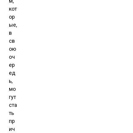
м,
кот
ор
ые,
в
св
ою
оч
ер
ед
ь,
мо
гут
ста
ть
пр
ич