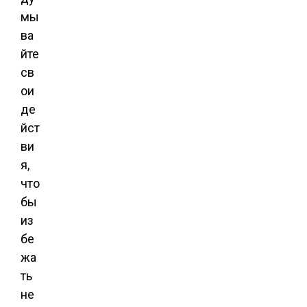
мы
ва
йте
св
ои
де
йст
ви
я,
что
бы
из
бе
жа
ть
не