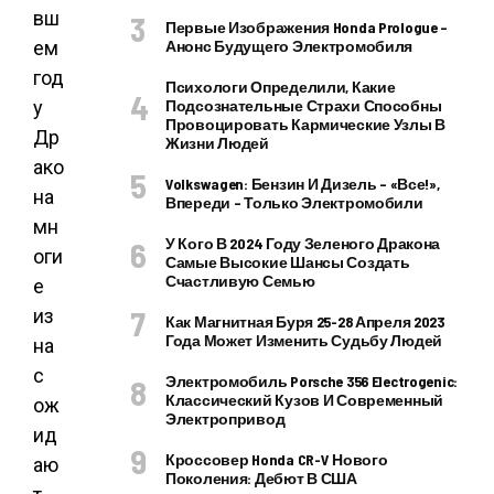
вш
Первые Изображения Honda Prologue –
ем
Анонс Будущего Электромобиля
год
Психологи Определили, Какие
у
Подсознательные Страхи Способны
Провоцировать Кармические Узлы В
Др
Жизни Людей
ако
Volkswagen: Бензин И Дизель – «все!»,
на
Впереди – Только Электромобили
мн
У Кого В 2024 Году Зеленого Дракона
оги
Самые Высокие Шансы Создать
Счастливую Семью
е
из
Как Магнитная Буря 25-28 Апреля 2023
Года Может Изменить Судьбу Людей
на
с
Электромобиль Porsche 356 Electrogenic:
Классический Кузов И Современный
ож
Электропривод
ид
Кроссовер Honda CR-V Нового
аю
Поколения: Дебют В США