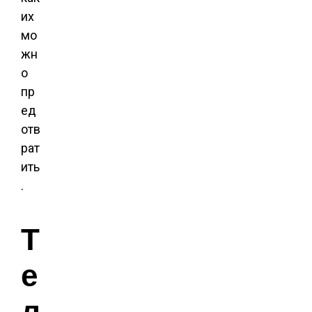
их
мо
жн
о
пр
ед
отв
рат
ить
.
Т
е
л