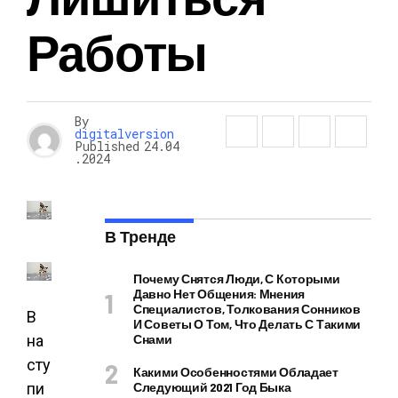
Работы
By
digitalversion
Published
24.04
.2024
В Тренде
Почему Снятся Люди, С Которыми
Давно Нет Общения: Мнения
Специалистов, Толкования Сонников
В
И Советы О Том, Что Делать С Такими
на
Снами
сту
Какими Особенностями Обладает
пи
Следующий 2021 Год Быка