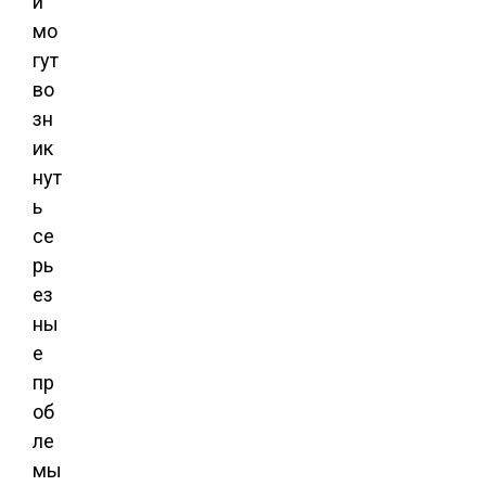
и
мо
гут
во
зн
ик
нут
ь
се
рь
ез
ны
е
пр
об
ле
мы