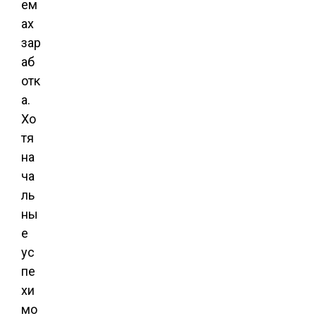
ем
ах
зар
аб
отк
а.
Хо
тя
на
ча
ль
ны
е
ус
пе
хи
мо