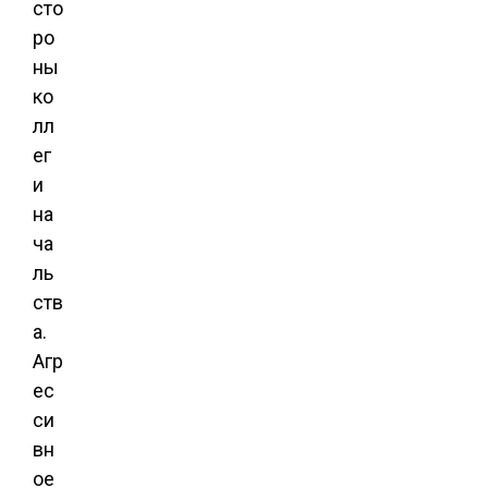
сто
ро
ны
ко
лл
ег
и
на
ча
ль
ств
а.
Агр
ес
си
вн
ое