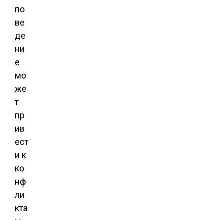
по
ве
де
ни
е
мо
же
т
пр
ив
ест
и к
ко
нф
ли
кта