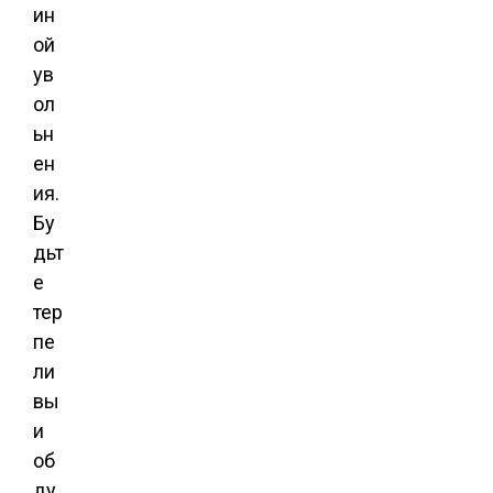
ин
ой
ув
ол
ьн
ен
ия.
Бу
дьт
е
тер
пе
ли
вы
и
об
ду