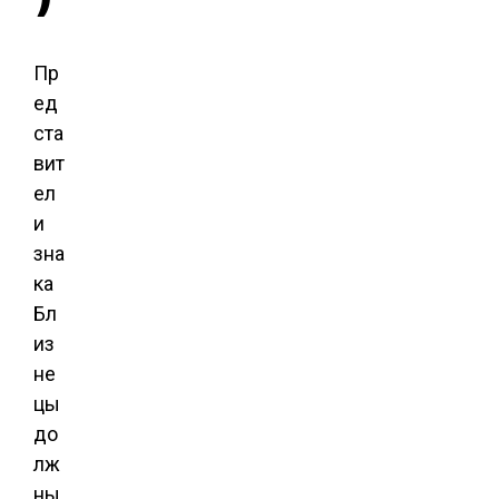
Пр
ед
ста
вит
ел
и
зна
ка
Бл
из
не
цы
до
лж
ны