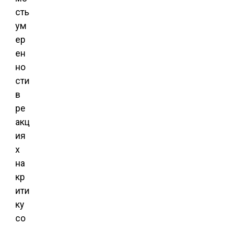
сть
ум
ер
ен
но
сти
в
ре
акц
ия
х
на
кр
ити
ку
со