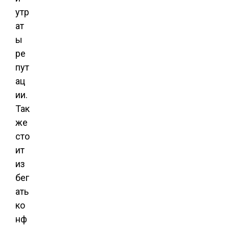
утр
ат
ы
ре
пут
ац
ии.
Так
же
сто
ит
из
бег
ать
ко
нф