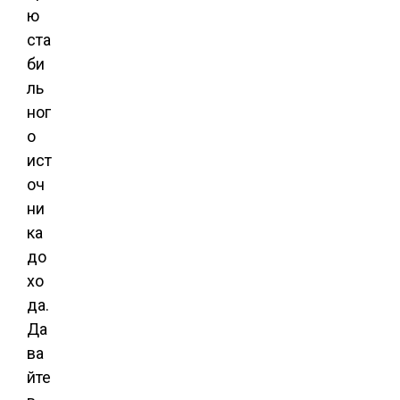
ю
ста
би
ль
ног
о
ист
оч
ни
ка
до
хо
да.
Да
ва
йте