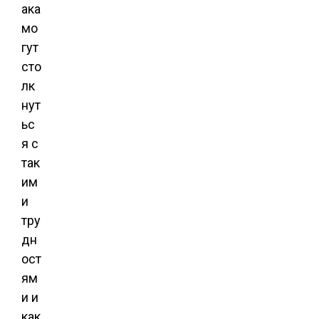
ака
мо
гут
сто
лк
нут
ьс
я с
так
им
и
тру
дн
ост
ям
и и
как