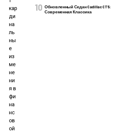
т
Обновленный Седан Cadillac CT5:
кар
Современная Классика
ди
на
ль
ны
е
из
ме
не
ни
я в
фи
на
нс
ов
ой