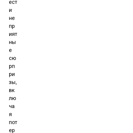
ест
и
не
пр
ият
ны
е
сю
рп
ри
зы,
вк
лю
ча
я
пот
ер