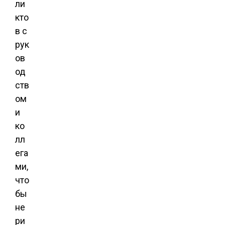
ли
кто
в с
рук
ов
од
ств
ом
и
ко
лл
ега
ми,
что
бы
не
ри