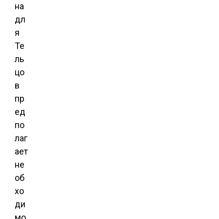
на
дл
я
Те
ль
цо
в
пр
ед
по
лаг
ает
не
об
хо
ди
мо