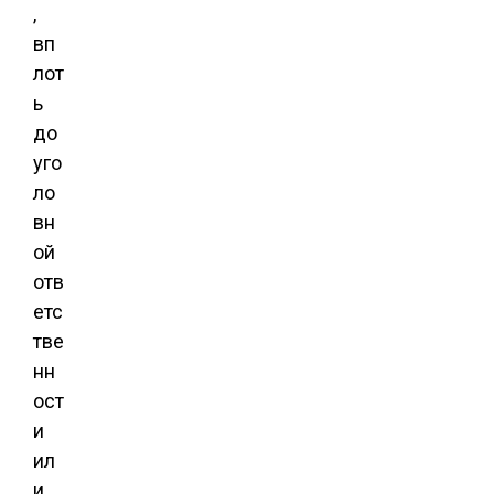
,
вп
лот
ь
до
уго
ло
вн
ой
отв
етс
тве
нн
ост
и
ил
и