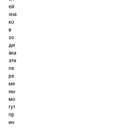
ей
зна
ко
в
зо
ди
ака
эти
пе
ре
ме
ны
мо
гут
пр
ин