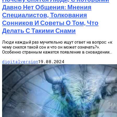
Давно Нет Общения: Мнения
Специалистов, Толкования
Сонников И Советы О Том, Что
Делать С Такими Снами
Люди каждый раз мучительно ищут ответ на вопрос: «к
чему снился такой сон и что он может означать?».
Особенно странным кажется появление в сновидении...
digitalversion
19.08.2024