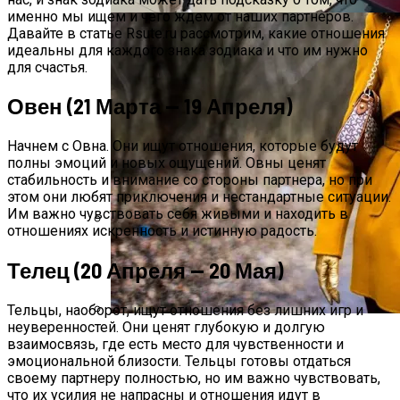
именно мы ищем и чего ждем от наших партнеров.
Давайте в статье Rsute.ru рассмотрим, какие отношения
идеальны для каждого знака зодиака и что им нужно
для счастья.
Овен (21 Марта — 19 Апреля)
Начнем с Овна. Они ищут отношения, которые будут
полны эмоций и новых ощущений. Овны ценят
стабильность и внимание со стороны партнера, но при
этом они любят приключения и нестандартные ситуации.
Им важно чувствовать себя живыми и находить в
отношениях искренность и истинную радость.
Дебютировал Крупный Кроссовер
Телец (20 Апреля — 20 Мая)
Mazda CX-90: Неужели Только Для США?
Тельцы, наоборот, ищут отношения без лишних игр и
неуверенностей. Они ценят глубокую и долгую
Какие Цвета В Одежде Помогут
взаимосвязь, где есть место для чувственности и
Притянуть Осенью 2023 Богатство И
эмоциональной близости. Тельцы готовы отдаться
Удачу
своему партнеру полностью, но им важно чувствовать,
что их усилия не напрасны и отношения идут в