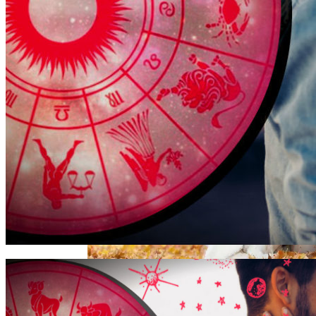
Почему Тухнет Свеча На Отпевании
Покойника, И Как Живому Откупиться
От Мертвого
Электромобиль Xiaomi: Внешность Уже
Известна, Имя – Еще Нет
Каким Знакам Зодиака Судьба