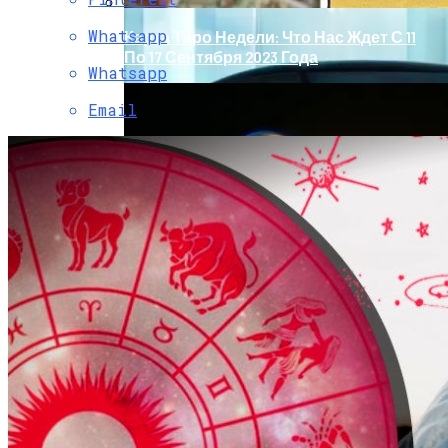
Whatsapp
Карта Таро Недели: Что Нас Ждет С 11
По 17 Сентября 2023 Года
Whatsapp
Email
Обновление Для Range Rover Velar:
«умные» Фары, Новый Салон,
Улучшение PHEV-Версии