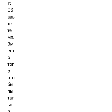
т:
Сб
авь
те
те
мп.
Вм
ест
о
тог
о
что
бы
пы
тат
ьс
я