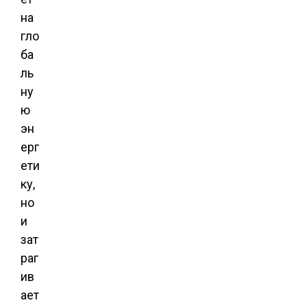
на
гло
ба
ль
ну
ю
эн
ерг
ети
ку,
но
и
зат
раг
ив
ает