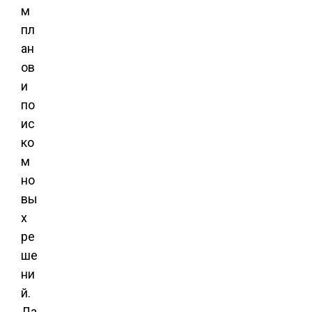
м
пл
ан
ов
и
по
ис
ко
м
но
вы
х
ре
ше
ни
й.
Да