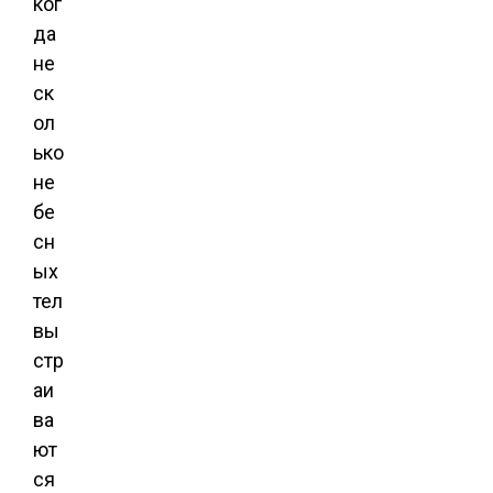
ког
да
не
ск
ол
ько
не
бе
сн
ых
тел
вы
стр
аи
ва
ют
ся