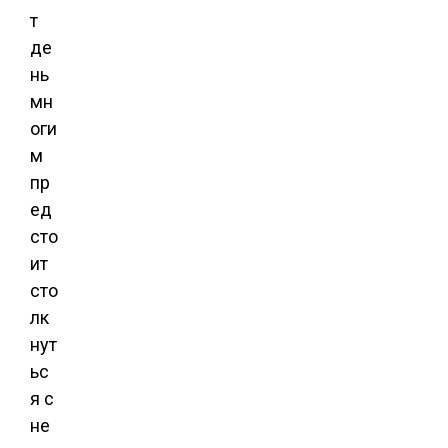
т
де
нь
мн
оги
м
пр
ед
сто
ит
сто
лк
нут
ьс
я с
не