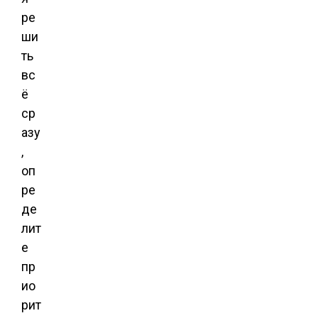
ре
ши
ть
вс
ё
ср
азу
,
оп
ре
де
лит
е
пр
ио
рит