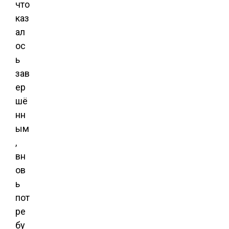
что
каз
ал
ос
ь
зав
ер
шё
нн
ым
,
вн
ов
ь
пот
ре
бу