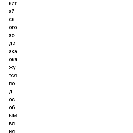
кит
ай
ск
ого
зо
ди
ака
ока
жу
тся
по
д
ос
об
ым
вл
ия