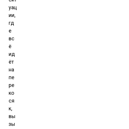
уац
ии,
гд
е
вс
ё
ид
ёт
на
пе
ре
ко
ся
к,
вы
зы