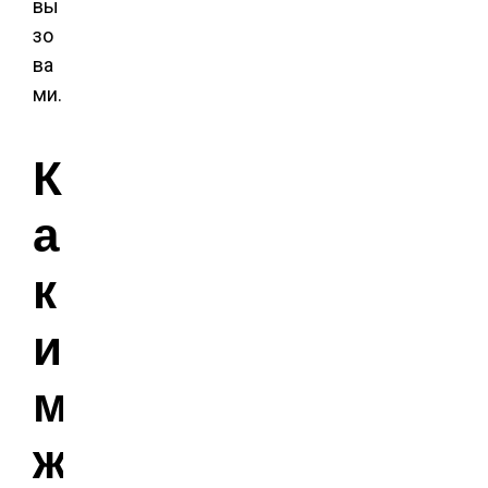
вы
зо
ва
ми.
К
а
к
и
м
ж