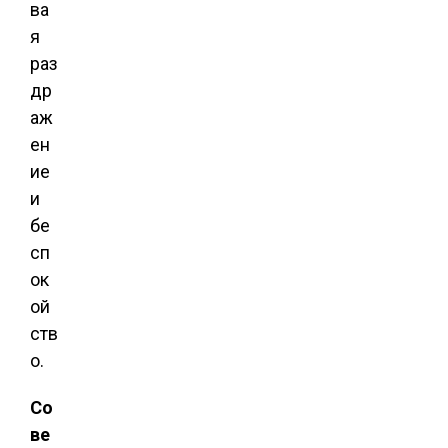
ва
я
раз
др
аж
ен
ие
и
бе
сп
ок
ой
ств
о.
Со
ве