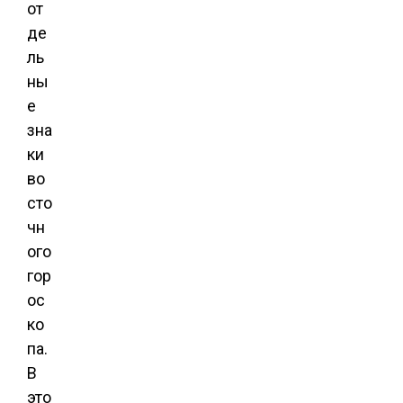
от
де
ль
ны
е
зна
ки
во
сто
чн
ого
гор
ос
ко
па.
В
это