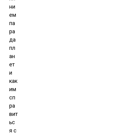
ни
ем
па
ра
да
пл
ан
ет
и
как
им
сп
ра
вит
ьс
я с