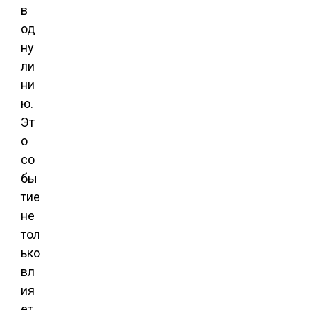
в
од
ну
ли
ни
ю.
Эт
о
со
бы
тие
не
тол
ько
вл
ия
ет