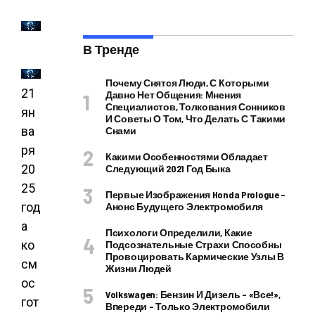
В Тренде
Почему Снятся Люди, С Которыми
21
Давно Нет Общения: Мнения
Специалистов, Толкования Сонников
ян
И Советы О Том, Что Делать С Такими
ва
Снами
ря
Какими Особенностями Обладает
20
Следующий 2021 Год Быка
25
Первые Изображения Honda Prologue –
год
Анонс Будущего Электромобиля
а
Психологи Определили, Какие
ко
Подсознательные Страхи Способны
Провоцировать Кармические Узлы В
см
Жизни Людей
ос
Volkswagen: Бензин И Дизель – «все!»,
гот
Впереди – Только Электромобили