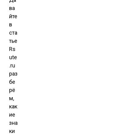
ва
йте
в
ста
тье
Rs
ute
.ru
раз
бе
рё
м,
как
ие
зна
ки