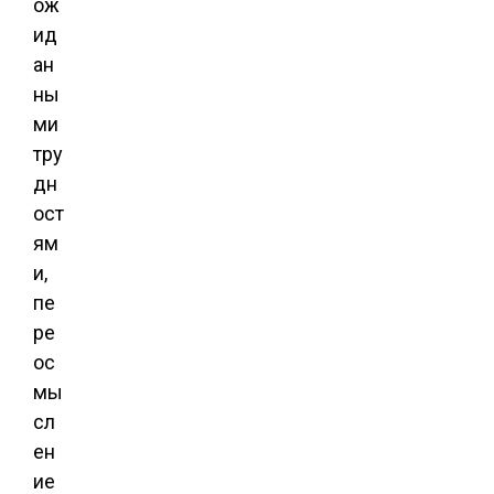
ож
ид
ан
ны
ми
тру
дн
ост
ям
и,
пе
ре
ос
мы
сл
ен
ие