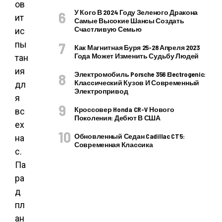
ов
У Кого В 2024 Году Зеленого Дракона
ит
Самые Высокие Шансы Создать
Счастливую Семью
ис
пы
Как Магнитная Буря 25-28 Апреля 2023
Года Может Изменить Судьбу Людей
тан
ия
Электромобиль Porsche 356 Electrogenic:
Классический Кузов И Современный
дл
Электропривод
я
Кроссовер Honda CR-V Нового
вс
Поколения: Дебют В США
ех
Обновленный Седан Cadillac CT5:
на
Современная Классика
с.
Па
ра
д
пл
ан