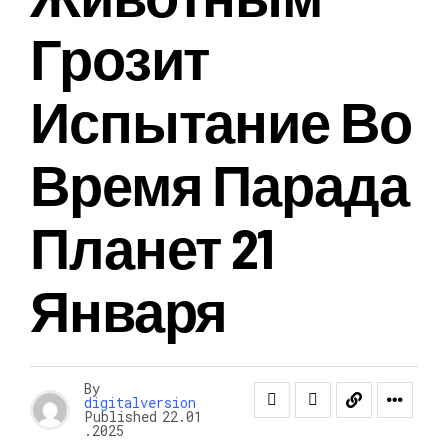
Грозит
Испытание Во
Время Парада
Планет 21
Января
By
digitalversion
Published
22.01
.2025