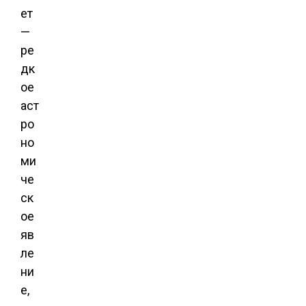
ет
—
ре
дк
ое
аст
ро
но
ми
че
ск
ое
яв
ле
ни
е,