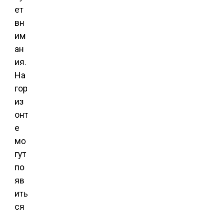
ет
вн
им
ан
ия.
На
гор
из
онт
е
мо
гут
по
яв
ить
ся