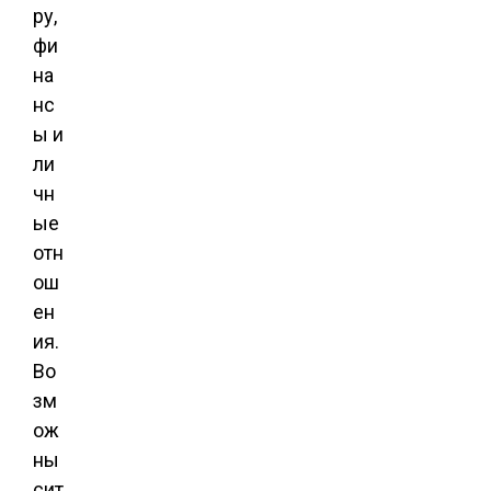
ру,
фи
на
нс
ы и
ли
чн
ые
отн
ош
ен
ия.
Во
зм
ож
ны
сит