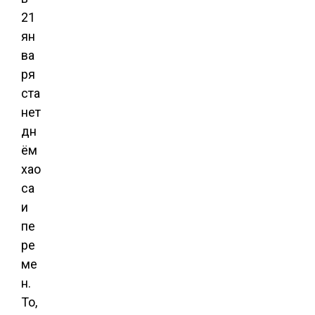
21
ян
ва
ря
ста
нет
дн
ём
хао
са
и
пе
ре
ме
н.
То,