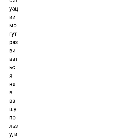
сит
уац
ии
мо
гут
раз
ви
ват
ьс
я
не
в
ва
шу
по
льз
у, и