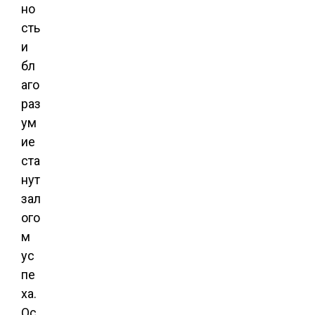
но
сть
и
бл
аго
раз
ум
ие
ста
нут
зал
ого
м
ус
пе
ха.
Ос