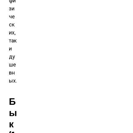
фи
зи
че
ск
их,
так
и
ду
ше
вн
ых.
Б
ы
к