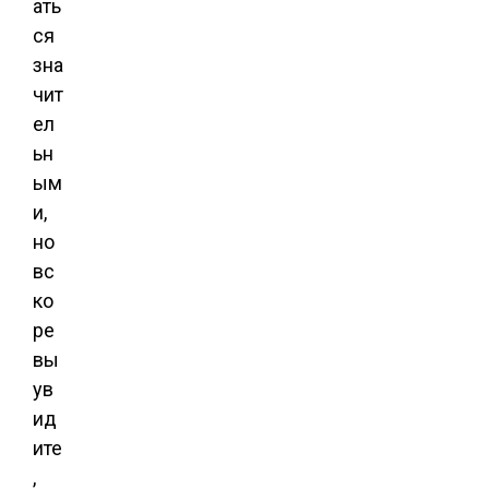
ать
ся
зна
чит
ел
ьн
ым
и,
но
вс
ко
ре
вы
ув
ид
ите
,