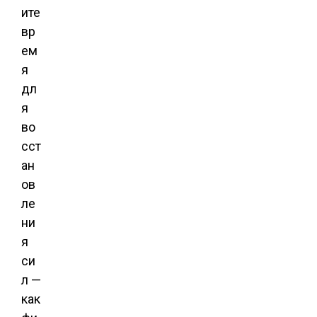
ите
вр
ем
я
дл
я
во
сст
ан
ов
ле
ни
я
си
л —
как