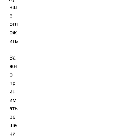
чш
е
отл
ож
ить
.
Ва
жн
о
пр
ин
им
ать
ре
ше
ни