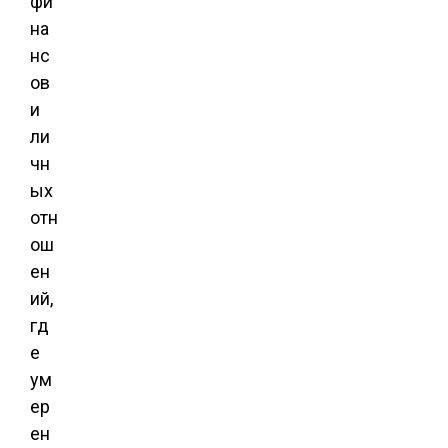
фи
на
нс
ов
и
ли
чн
ых
отн
ош
ен
ий,
гд
е
ум
ер
ен