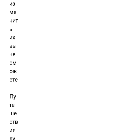
из
ме
нит
ь
их
вы
не
см
ож
ете
.
Пу
те
ше
ств
ия
лу