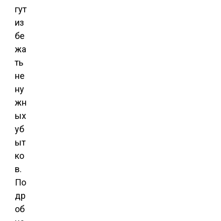
гут
из
бе
жа
ть
не
ну
жн
ых
уб
ыт
ко
в.
По
др
об