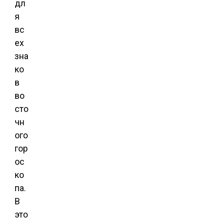
дл
я
вс
ех
зна
ко
в
во
сто
чн
ого
гор
ос
ко
па.
В
это