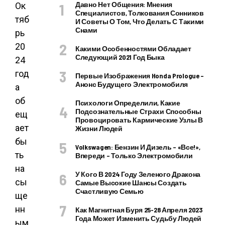
Давно Нет Общения: Мнения
Ок
Специалистов, Толкования Сонников
тяб
И Советы О Том, Что Делать С Такими
Снами
рь
20
Какими Особенностями Обладает
Следующий 2021 Год Быка
24
год
Первые Изображения Honda Prologue –
Анонс Будущего Электромобиля
а
об
Психологи Определили, Какие
Подсознательные Страхи Способны
ещ
Провоцировать Кармические Узлы В
ает
Жизни Людей
бы
Volkswagen: Бензин И Дизель – «все!»,
ть
Впереди – Только Электромобили
на
У Кого В 2024 Году Зеленого Дракона
сы
Самые Высокие Шансы Создать
Счастливую Семью
ще
нн
Как Магнитная Буря 25-28 Апреля 2023
Года Может Изменить Судьбу Людей
ым