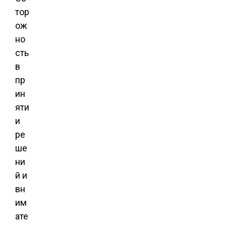
тор
ож
но
сть
в
пр
ин
яти
и
ре
ше
ни
й и
вн
им
ате