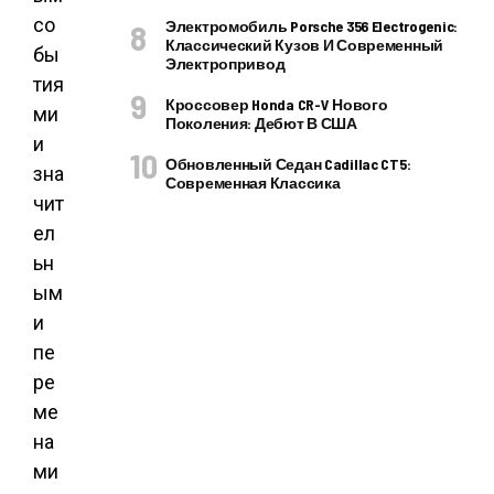
со
Электромобиль Porsche 356 Electrogenic:
Классический Кузов И Современный
бы
Электропривод
тия
Кроссовер Honda CR-V Нового
ми
Поколения: Дебют В США
и
Обновленный Седан Cadillac CT5:
зна
Современная Классика
чит
ел
ьн
ым
и
пе
ре
ме
на
ми