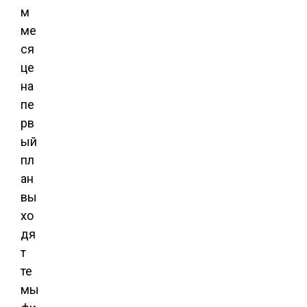
м
ме
ся
це
на
пе
рв
ый
пл
ан
вы
хо
дя
т
те
мы