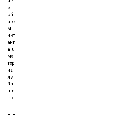
не
е
об
это
м
чит
айт
е в
ма
тер
иа
ле
Rs
ute
.ru.