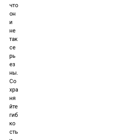
что
он
и
не
так
се
рь
ез
ны.
Со
хра
ня
йте
гиб
ко
сть