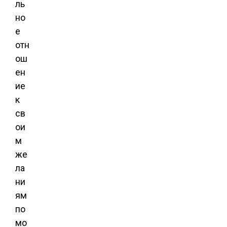
ль
но
е
отн
ош
ен
ие
к
св
ои
м
же
ла
ни
ям
по
мо