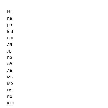
На
пе
рв
ый
взг
ля
д,
пр
об
ле
мы
мо
гут
по
каз