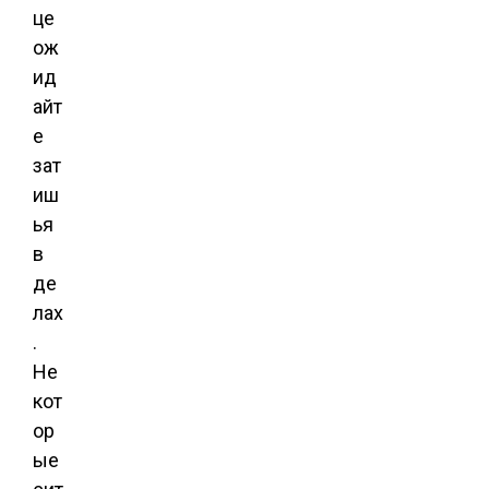
це
ож
ид
айт
е
зат
иш
ья
в
де
лах
.
Не
кот
ор
ые