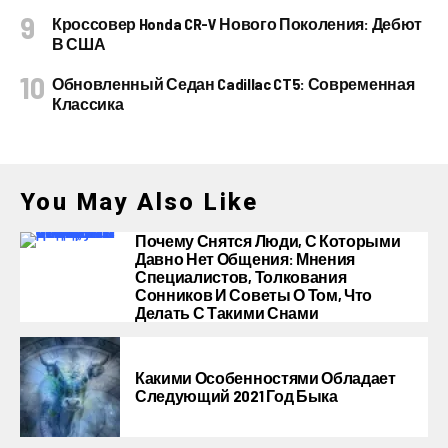
Кроссовер Honda CR-V Нового Поколения: Дебют
В США
Обновленный Седан Cadillac CT5: Современная
Классика
You May Also Like
Почему Снятся Люди, С Которыми
Давно Нет Общения: Мнения
Специалистов, Толкования
Сонников И Советы О Том, Что
Делать С Такими Снами
Какими Особенностями Обладает
Следующий 2021 Год Быка