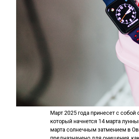
Март 2025 года принесет с собой
который начнется 14 марта лунны
марта солнечным затмением в Овн
предназначено для очищения, как 