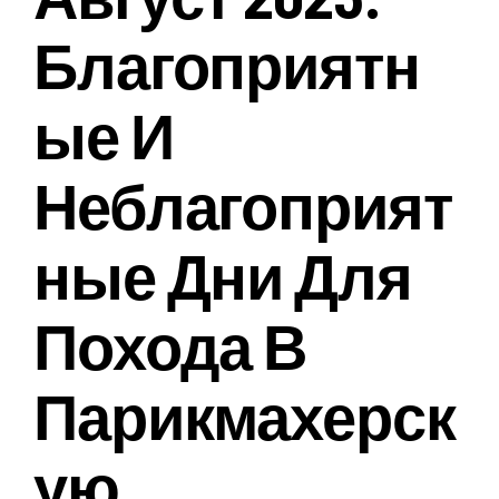
Благоприятн
Ые И
Неблагоприят
Ные Дни Для
Похода В
Парикмахерск
Ую