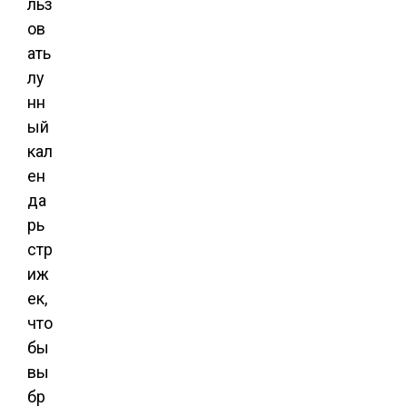
льз
ов
ать
лу
нн
ый
кал
ен
да
рь
стр
иж
ек,
что
бы
вы
бр