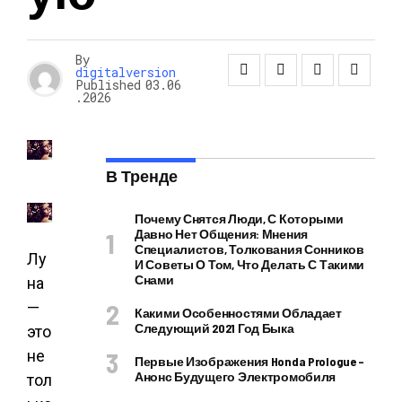
By
digitalversion
Published
03.06
.2026
В Тренде
Почему Снятся Люди, С Которыми
Давно Нет Общения: Мнения
Специалистов, Толкования Сонников
Лу
И Советы О Том, Что Делать С Такими
Снами
на
—
Какими Особенностями Обладает
Следующий 2021 Год Быка
это
не
Первые Изображения Honda Prologue –
Анонс Будущего Электромобиля
тол