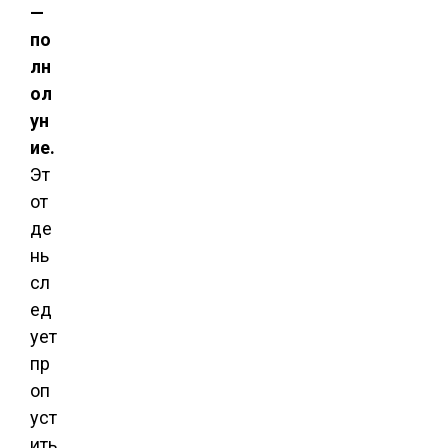
—
по
лн
ол
ун
ие.
Эт
от
де
нь
сл
ед
ует
пр
оп
уст
ить