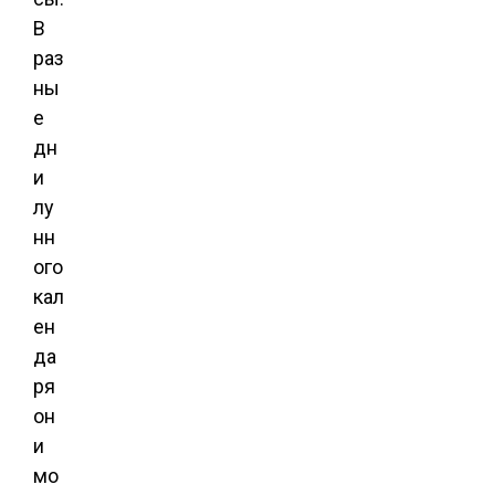
В
раз
ны
е
дн
и
лу
нн
ого
кал
ен
да
ря
он
и
мо