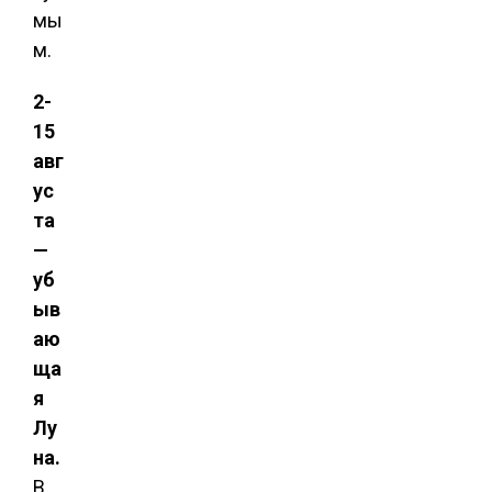
мы
м.
2-
15
авг
ус
та
—
уб
ыв
аю
ща
я
Лу
на.
В