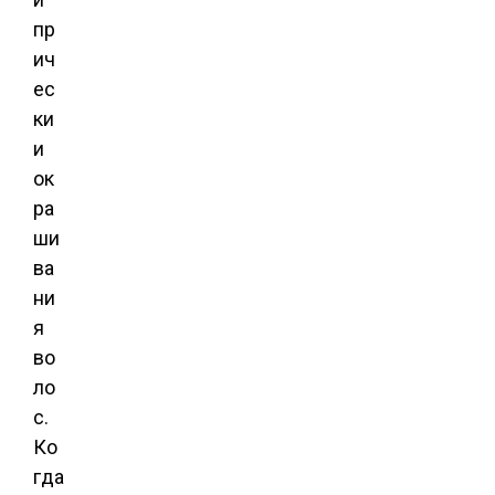
пр
ич
ес
ки
и
ок
ра
ши
ва
ни
я
во
ло
с.
Ко
гда