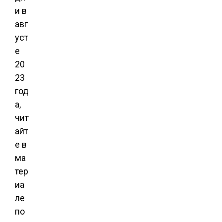
и в
авг
уст
е
20
23
год
а,
чит
айт
е в
ма
тер
иа
ле
по