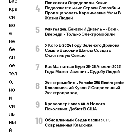
ько
Психологи Определили, Какие
Подсознательные Страхи Способны
кра
Провоцировать Кармические Узлы В
си
Жизни Людей
во
Volkswagen: Бензин И Дизель – «все!»,
е
Впереди – Только Электромобили
не
У Кого В 2024 Году Зеленого Дракона
бе
Самые Высокие Шансы Создать
Счастливую Семью
сн
ое
Как Магнитная Буря 25-28 Апреля 2023
Года Может Изменить Судьбу Людей
тел
о,
Электромобиль Porsche 356 Electrogenic:
Классический Кузов И Современный
но
Электропривод
и
Кроссовер Honda CR-V Нового
си
Поколения: Дебют В США
ль
Обновленный Седан Cadillac CT5:
ны
Современная Классика
й