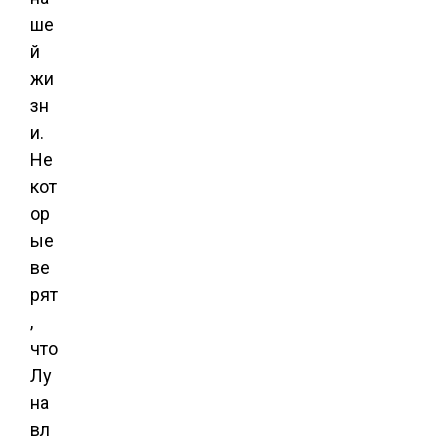
ше
й
жи
зн
и.
Не
кот
ор
ые
ве
рят
,
что
Лу
на
вл