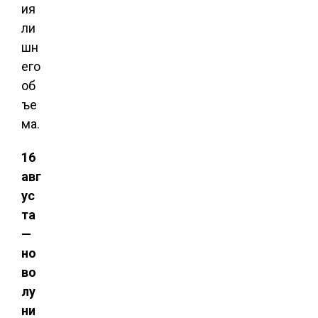
ия
ли
шн
его
об
ъе
ма.
16
авг
ус
та
—
но
во
лу
ни