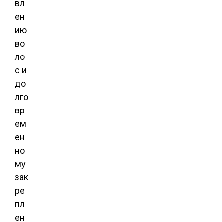
вл
ен
ию
во
ло
с и
до
лго
вр
ем
ен
но
му
зак
ре
пл
ен