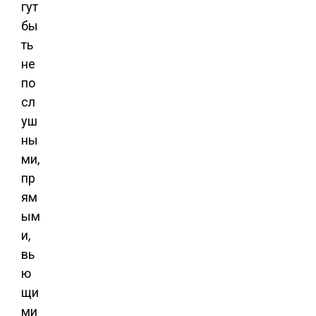
гут
бы
ть
не
по
сл
уш
ны
ми,
пр
ям
ым
и,
вь
ю
щи
ми