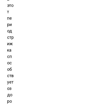
это
т
пе
ри
од
стр
иж
ка
сп
ос
об
ств
ует
оз
до
ро