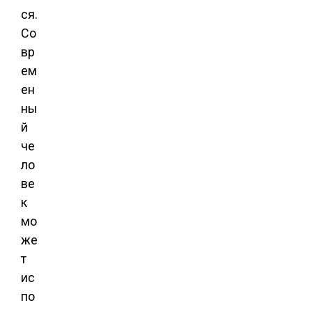
ся.
Со
вр
ем
ен
ны
й
че
ло
ве
к
мо
же
т
ис
по