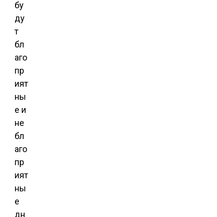
бу
ду
т
бл
аго
пр
ият
ны
е и
не
бл
аго
пр
ият
ны
е
дн