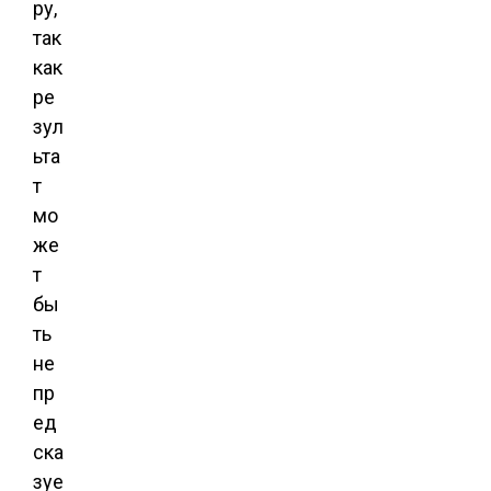
ру,
так
как
ре
зул
ьта
т
мо
же
т
бы
ть
не
пр
ед
ска
зуе