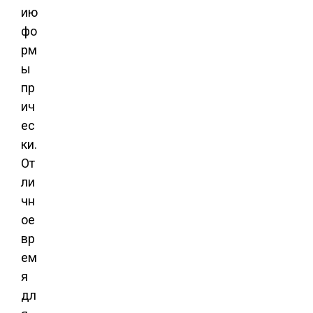
ию
фо
рм
ы
пр
ич
ес
ки.
От
ли
чн
ое
вр
ем
я
дл