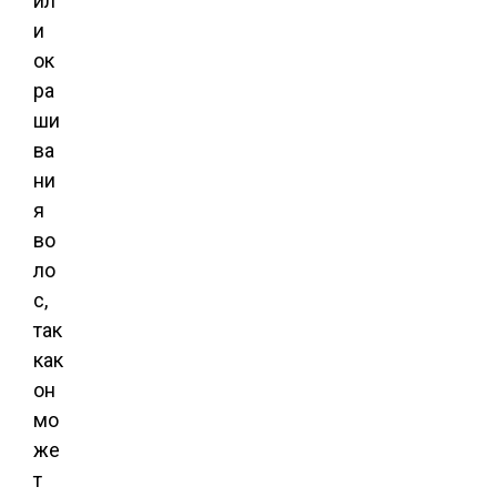
ил
и
ок
ра
ши
ва
ни
я
во
ло
с,
так
как
он
мо
же
т