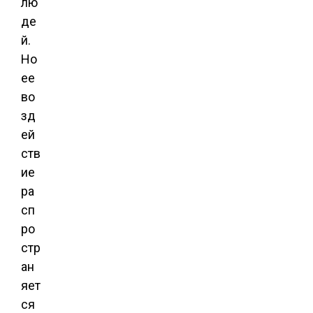
лю
де
й.
Но
ее
во
зд
ей
ств
ие
ра
сп
ро
стр
ан
яет
ся