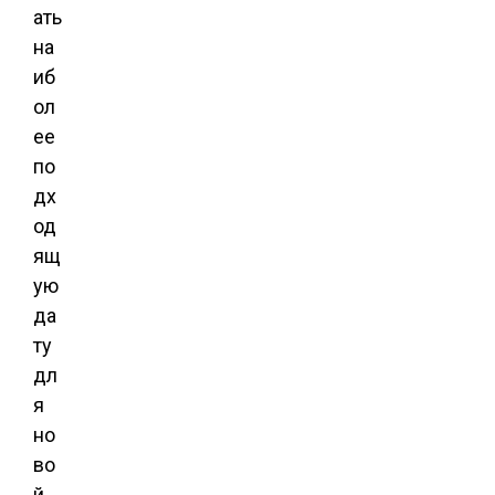
ать
на
иб
ол
ее
по
дх
од
ящ
ую
да
ту
дл
я
но
во
й