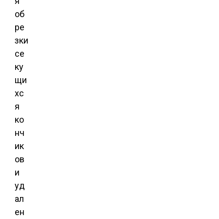
я
об
ре
зки
се
ку
щи
хс
я
ко
нч
ик
ов
и
уд
ал
ен