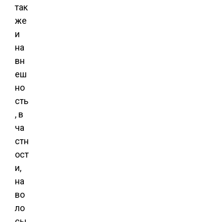
так
же
и
на
вн
еш
но
сть
, в
ча
стн
ост
и,
на
во
ло
сы.