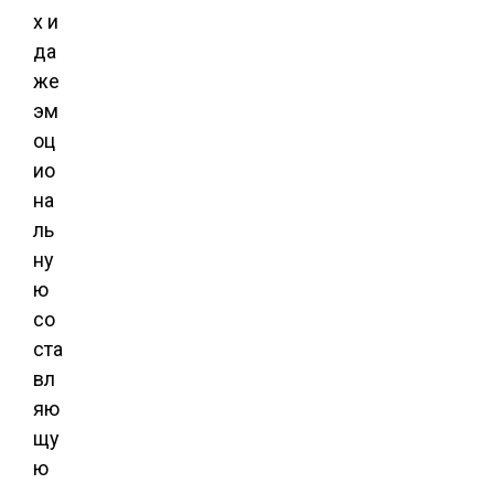
х и
да
же
эм
оц
ио
на
ль
ну
ю
со
ста
вл
яю
щу
ю