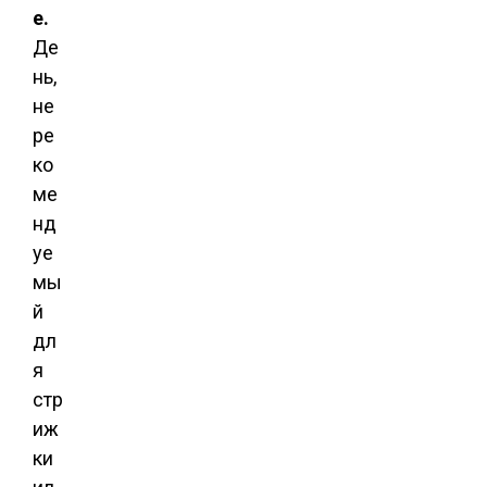
е.
Де
нь,
не
ре
ко
ме
нд
уе
мы
й
дл
я
стр
иж
ки